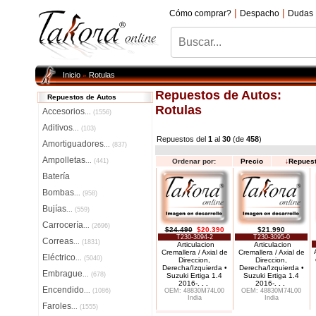
|
|
Cómo comprar?
Despacho
Dudas
Inicio
Rotulas
»
Repuestos de Autos:
Repuestos de Autos
Rotulas
Accesorios
...
(1556)
Aditivos
...
(103)
Repuestos del
1
al
30
(de
458
)
Amortiguadores
...
(837)
Ampolletas
...
(441)
Ordenar por:
Precio
↓
Repues
Batería
Bombas
...
(958)
Bujías
...
(559)
Carrocería
...
(2696)
$24.490
$20.390
$21.990
T230-3094-2
T230-3095-0
Correas
...
(1831)
Articulacion
Articulacion
Cremallera / Axial de
Cremallera / Axial de
Eléctrico
...
(5040)
Direccion,
Direccion,
Derecha/Izquierda •
Derecha/Izquierda •
Embrague
...
(678)
Suzuki Ertiga 1.4
Suzuki Ertiga 1.4
2016-
. . .
2016-
. . .
Encendido
...
(1086)
OEM: 48830M74L00
OEM: 48830M74L00
India
India
Faroles
...
(1555)