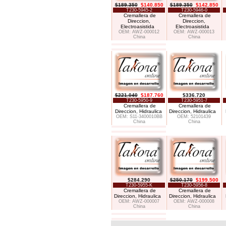
$189.350
$140.850
$189.350
$142.850
T230-5945-2
T230-5946-0
Cremallera de
Cremallera de
Direccion,
Direccion,
Electroasistida
Electroasistida
OEM: AWZ-000012
OEM: AWZ-000013
China
China
$221.040
$187.760
$336.720
T230-5950-9
T230-5951-7
Cremallera de
Cremallera de
Direccion, Hidraulica
Direccion, Hidraulica
OEM: S11-3400010BB
OEM: 52101439
China
China
$284.290
$250.170
$199.500
T230-5955-K
T230-5956-8
Cremallera de
Cremallera de
Direccion, Hidraulica
Direccion, Hidraulica
OEM: AWZ-000007
OEM: AWZ-000008
China
China