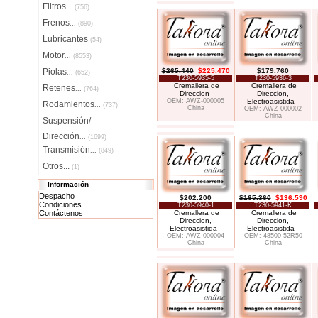
Filtros
...
(756)
Frenos
...
(890)
Lubricantes
(54)
Motor
...
(8553)
Piolas
$265.440
$225.470
$179.760
...
(652)
T230-5935-5
T230-5936-3
Cremallera de
Cremallera de
Retenes
...
(764)
Direccion
Direccion,
OEM: AWZ-000005
Electroasistida
Rodamientos
...
(737)
China
OEM: AWZ-000002
China
Suspensión/
Dirección
...
(1699)
Transmisión
...
(849)
Otros...
(1)
Información
Despacho
$202.200
$165.360
$136.590
Condiciones
T230-5940-1
T230-5941-K
Contáctenos
Cremallera de
Cremallera de
Direccion,
Direccion,
Electroasistida
Electroasistida
OEM: AWZ-000004
OEM: 48500-52R50
China
China