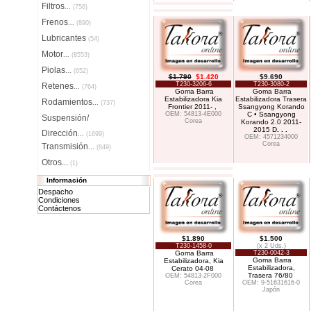
Filtros
...
(756)
Frenos
...
(890)
Lubricantes
(54)
Motor
...
(8553)
Piolas
...
(652)
$1.790
$1.420
$9.690
T230-3206-6
T230-3080-2
Retenes
...
(764)
Goma Barra
Goma Barra
Estabilizadora Kia
Estabilizadora Trasera
Rodamientos
...
(737)
Frontier 2011- ,
Ssangyong Korando
OEM: 54813-4E000
C • Ssangyong
Suspensión/
Corea
Korando 2.0 2011-
2015 D
. . .
Dirección
...
(1699)
OEM: 4571234000
Corea
Transmisión
...
(849)
Otros...
(1)
Información
Despacho
Condiciones
Contáctenos
$1.890
$1.500
T230-1458-0
(x 2 Uds.)
Goma Barra
T230-0042-3
Goma Barra
Estabilizadora, Kia
Estabilizadora,
Cerato 04-08
Trasera 76/80
OEM: 54813-2F000
Corea
OEM: 9-51631616-0
Japón