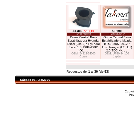
$1.390
$1.010
$3.190
T230-2859-K
T230-3256-2
Goma Central Barra
Goma Central Barra
Estabilizadora Hyundai
Estabilizadora Mazda
Excel (usa 2) • Hyundai
BT50 2007-2012 •
Excel 1.3 1986-1992
Ford Ranger (ES, ET)
4G1
. . .
2.5 TDCi 4x
. . .
OEM: 54813-24000
OEM: UP20-34-156
Corea
Japón
Repuestos del
1
al
30
(de
53
)
Sábado 08/Ago/2026
Copyr
Po