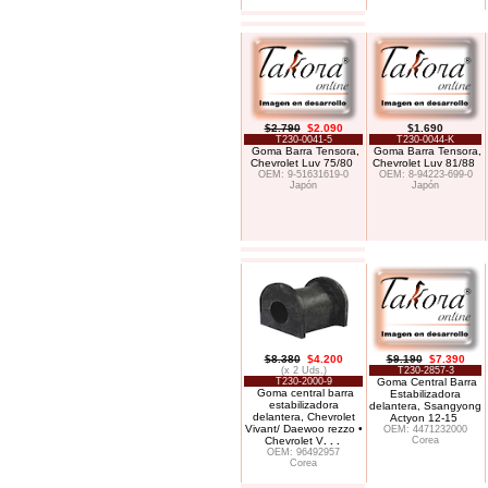
$2.790
$2.090
$1.690
T230-0041-5
T230-0044-K
Goma Barra Tensora,
Goma Barra Tensora,
Chevrolet Luv 75/80
Chevrolet Luv 81/88
OEM: 9-51631619-0
OEM: 8-94223-699-0
Japón
Japón
$8.380
$4.200
$9.190
$7.390
(x 2 Uds.)
T230-2857-3
T230-2000-9
Goma Central Barra
Goma central barra
Estabilizadora
estabilizadora
delantera, Ssangyong
delantera, Chevrolet
Actyon 12-15
Vivant/ Daewoo rezzo •
OEM: 4471232000
Chevrolet V
. . .
Corea
OEM: 96492957
Corea