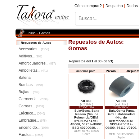
|
|
Cómo comprar?
Despacho
Dudas
Inicio
Gomas
»
Repuestos de Autos:
Repuestos de Autos
Gomas
Accesorios
...
(1556)
Aditivos
...
(103)
Repuestos del
1
al
30
(de
53
)
Amortiguadores
...
(837)
Ampolletas
...
(441)
Ordenar por:
Precio
↓
Repues
Batería
Bombas
...
(958)
Bujías
...
(559)
Carrocería
...
(2696)
$8.380
$3.000
(x 2 Uds.)
(x 4 Uds.)
Correas
...
(1831)
T230-1138-7
T230-0025-3
Buje/Goma Barra
Buje/Goma Punta
Eléctrico
...
(5040)
Tensora (Nro. de
Barra Estabilizadora
Referencia/OEM:
(Nro. de
Embrague
...
(678)
HYUNDAI 54751-
Referencia/OEM:
4B000, 54751-4B002,
NISSAN 56112-
Encendido
BSG 40700046
. . .
09400, 56112-V0100,
...
(1086)
OEM: 54751-4B000
. . .
Faroles
Corea
OEM: 56112-09400
...
(1555)
Japón