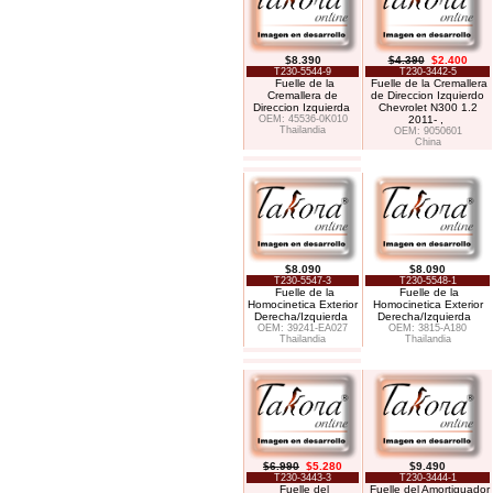
$8.390
$4.390
$2.400
T230-5544-9
T230-3442-5
Fuelle de la
Fuelle de la Cremallera
Cremallera de
de Direccion Izquierdo
Direccion Izquierda
Chevrolet N300 1.2
OEM: 45536-0K010
2011- ,
Thailandia
OEM: 9050601
China
$8.090
$8.090
T230-5547-3
T230-5548-1
Fuelle de la
Fuelle de la
Homocinetica Exterior
Homocinetica Exterior
Derecha/Izquierda
Derecha/Izquierda
OEM: 39241-EA027
OEM: 3815-A180
Thailandia
Thailandia
$6.990
$5.280
$9.490
T230-3443-3
T230-3444-1
Fuelle del
Fuelle del Amortiguador