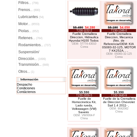
Filtros
...
(756)
Frenos
...
(890)
Lubricantes
(54)
Motor
...
(8553)
$5.490
$4.280
$5.190
$4.050
Piolas
T230-1152-2
T230-1346-0
...
(652)
Fuelle Cremallera
Fuelle Cremallera
Direccion, Hidraulica
Direccion, Mecanica
Retenes
...
(764)
Hyundai H100 Todos
(Nro. de
OEM: 57774-43010
Referencia/OEM: KIA
Rodamientos
...
(737)
Corea
0S083-32-125, MOTOR
7 KK252A
. . .
Suspensión/
OEM: 0S083-32-125
Corea
Dirección
...
(1699)
Transmisión
...
(849)
Otros...
(1)
Información
Despacho
Condiciones
Contáctenos
$5.590
$5.390
T230-2856-5
T230-3440-9
Fuelle de
Fuelle de la Cremallera
Homocinetica Kit,
de Direccion Chevrolet
Lado rueda,
Sail 1.4 2011- ,
Volkswagen (VW)
OEM: 9042062
China
Saveiro
OEM: VW0004-F
China