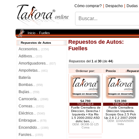
|
|
Cómo comprar?
Despacho
Dudas
Inicio
Fuelles
»
Repuestos de Autos:
Repuestos de Autos
Fuelles
Accesorios
...
(1556)
Aditivos
...
(103)
Repuestos del
1
al
30
(de
44
)
Amortiguadores
...
(837)
Ampolletas
...
(441)
Ordenar por:
Precio
↓
Repues
Batería
Bombas
...
(958)
Bujías
...
(559)
Carrocería
...
(2696)
$4.790
$19.390
T230-2782-8
T230-2527-2
Correas
...
(1831)
Fuelle Cremallera de
Fuelle Cremallera
Direccion, Derecha /
Direccion Izquierda,
Eléctrico
...
(5040)
Izquierda • Kia Rio
Scorpio Goa 2.5 Pick
1.5 2000-2002 A5D
Up 2.6 2.2 2007-2009
Embrague
...
(678)
dohc ben
. . .
OEM: 1104AA0500N
India
OEM: 0K30B-32-125
Encendido
Corea
...
(1086)
Faroles
...
(1555)