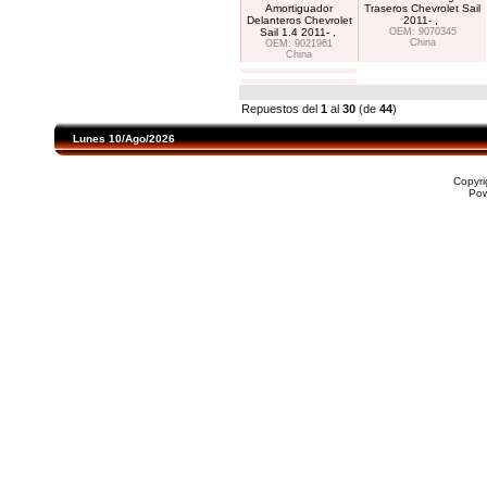
Amortiguador
Traseros Chevrolet Sail
Delanteros Chevrolet
2011- ,
Sail 1.4 2011- ,
OEM: 9070345
China
OEM: 9021961
China
Repuestos del
1
al
30
(de
44
)
Lunes 10/Ago/2026
Copyr
Po