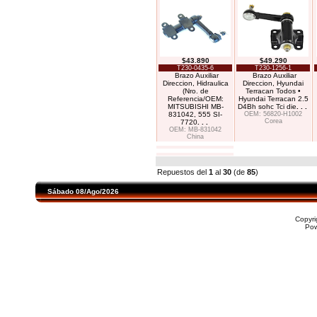
$43.890
$49.290
T230-0435-6
T230-1256-1
Brazo Auxiliar
Brazo Auxiliar
Direccion, Hidraulica
Direccion, Hyundai
(Nro. de
Terracan Todos •
Referencia/OEM:
Hyundai Terracan 2.5
MITSUBISHI MB-
D4Bh sohc Tci die
. . .
831042, 555 SI-
OEM: 56820-H1002
Corea
7720
. . .
OEM: MB-831042
China
Repuestos del
1
al
30
(de
85
)
Sábado 08/Ago/2026
Copyr
Po