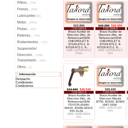
Filtros
...
(756)
Frenos
...
(890)
Lubricantes
(54)
Motor
...
(8553)
$23.890
$42.290
$36.050
Piolas
T230-0403-8
T230-3608-8
...
(652)
Brazo Auxiliar de
Brazo Auxiliar de
Direccion (Nro. de
Direccion (Nro. de
Retenes
...
(764)
Referencia/OEM:
Referencia/OEM:
CHEVROLET 8-
CHEVROLET 8-
Rodamientos
...
(737)
97028-970-2, 8-
97028-970-2, 8-
97028-972-2, 8-
. . .
97028-972-2, 8-
. . .
Suspensión/
OEM: 8-97028-970-2
OEM: 8-97028-970-2
China
Otro
Dirección
...
(1699)
Transmisión
...
(849)
Otros...
(1)
Información
Despacho
Condiciones
Contáctenos
$34.990
$28.540
$58.690
T230-0921-8
T230-3570-7
Brazo Auxiliar de
Brazo Auxiliar de
Direccion (Nro. de
Direccion Mazda
Referencia/OEM:
BT50, B2500, B2900
TOYOTA 45490-
1997-2006
39316, 45490-39315,
OEM: UJ06-32-320
Otro
555 SI-28
. . .
OEM: 45490-39315
Otro