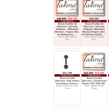
$29.090
$24.130
$35.490
T230-0925-0
T230-4129-4
Brazo Auxiliar de
Brazo Auxiliar de
direccion, Hyundai
Direccion, Hyundai
Galloper , Mitsubishi
Galloper, Mitsubishi
Montero / Pajero (Nro.
Montero/Pajero (Nro.
de Referencia
. . .
de Referencia/OE
. . .
OEM: MB-241830
OEM: MB-673525B
Otro
Otro
$21.790
$23.290
$18.920
T230-1979-5
T230-0516-6
Brazo Auxiliar
Brazo Auxiliar
Direccion, Asia towner
Direccion, Camionetas
van-pickup ( hueso )
Nissan D22 2Wd 98/
OEM: AA100-32-160A
OEM: 48530-3S185
Corea
China