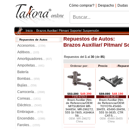
|
|
Cómo comprar?
Despacho
Dudas
Inicio
Brazos Auxiliar/ Pitman/ Soporte/ Suspensión
»
Repuestos de Autos:
Repuestos de Autos
Brazos Auxiliar/ Pitman/ 
Accesorios
...
(1556)
Aditivos
...
(103)
Repuestos del
1
al
30
(de
85
)
Amortiguadores
...
(837)
Ampolletas
...
(441)
Ordenar por:
Precio
↓
Repues
Batería
Bombas
...
(958)
Bujías
...
(559)
Carrocería
...
(2696)
$53.390
$49.390
$59.090
$48.190
T230-4715-2
T230-4130-8
Correas
...
(1831)
Brazo Auxiliar (Nro.
Brazo Auxiliar (Nro.
de Referencia/OEM:
de Referencia/OEM:
Eléctrico
...
(5040)
MITSUBISHI MR-
TOYOTA 45490-
344654, MR-296272,
39455, 45490-39456,
Embrague
...
(678)
555 SI-7805, ASHIKA
555 SI-3635, CTR
59
. . .
CAT-5
. . .
Encendido
...
(1086)
OEM: MR-296272
OEM: 45490-39455
China
China
Faroles
...
(1555)