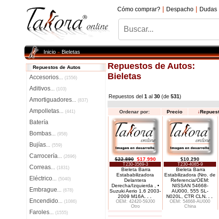
|
|
Cómo comprar?
Despacho
Dudas
Inicio
Bieletas
»
Repuestos de Autos:
Repuestos de Autos
Bieletas
Accesorios
...
(1556)
Aditivos
...
(103)
Repuestos del
1
al
30
(de
531
)
Amortiguadores
...
(837)
Ampolletas
...
(441)
Ordenar por:
Precio
↓
Repues
Batería
Bombas
...
(958)
Bujías
...
(559)
Carrocería
...
(2696)
$22.890
$17.990
$10.290
T230-3569-3
T230-4085-9
Correas
...
(1831)
Bieleta Barra
Bieleta Barra
Estababilizadora
Estabilizadora (Nro. de
Eléctrico
...
(5040)
Delantera
Referencia/OEM:
Derecha/Izquierda , •
NISSAN 54668-
Embrague
...
(678)
Suzuki Aerio 1.6 2003-
AU000, 555 SL-
2009 M16A
. . .
N020L, CTR CLN
. . .
Encendido
...
(1086)
OEM: 42420-59J00
OEM: 54668-AU000
Otro
China
Faroles
...
(1555)