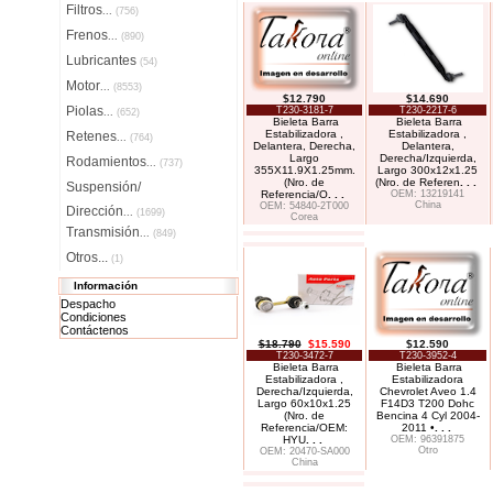
Filtros
...
(756)
Frenos
...
(890)
Lubricantes
(54)
Motor
...
(8553)
$12.790
$14.690
Piolas
T230-3181-7
T230-2217-6
...
(652)
Bieleta Barra
Bieleta Barra
Estabilizadora ,
Estabilizadora ,
Retenes
...
(764)
Delantera, Derecha,
Delantera,
Largo
Derecha/Izquierda,
Rodamientos
...
(737)
355X11.9X1.25mm.
Largo 300x12x1.25
(Nro. de
(Nro. de Referen
. . .
Suspensión/
Referencia/O
. . .
OEM: 13219141
China
OEM: 54840-2T000
Dirección
...
(1699)
Corea
Transmisión
...
(849)
Otros...
(1)
Información
Despacho
Condiciones
Contáctenos
$18.790
$15.590
$12.590
T230-3472-7
T230-3952-4
Bieleta Barra
Bieleta Barra
Estabilizadora ,
Estabilizadora
Derecha/Izquierda,
Chevrolet Aveo 1.4
Largo 60x10x1.25
F14D3 T200 Dohc
(Nro. de
Bencina 4 Cyl 2004-
Referencia/OEM:
2011 •
. . .
HYU
. . .
OEM: 96391875
Otro
OEM: 20470-SA000
China