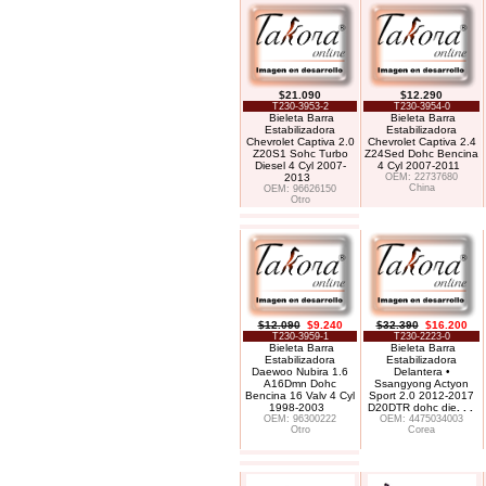
$21.090
$12.290
T230-3953-2
T230-3954-0
Bieleta Barra
Bieleta Barra
Estabilizadora
Estabilizadora
Chevrolet Captiva 2.0
Chevrolet Captiva 2.4
Z20S1 Sohc Turbo
Z24Sed Dohc Bencina
Diesel 4 Cyl 2007-
4 Cyl 2007-2011
2013
OEM: 22737680
China
OEM: 96626150
Otro
$12.090
$9.240
$32.390
$16.200
T230-3959-1
T230-2223-0
Bieleta Barra
Bieleta Barra
Estabilizadora
Estabilizadora
Daewoo Nubira 1.6
Delantera •
A16Dmn Dohc
Ssangyong Actyon
Bencina 16 Valv 4 Cyl
Sport 2.0 2012-2017
1998-2003
D20DTR dohc die
. . .
OEM: 96300222
OEM: 4475034003
Otro
Corea