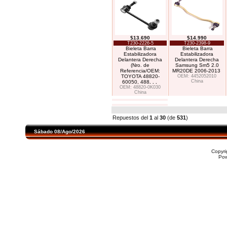
$13.690
$14.990
T230-2226-5
T230-2398-9
Bieleta Barra
Bieleta Barra
Estabilizadora
Estabilizadora
Delantera Derecha
Delantera Derecha
(Nro. de
Samsung Sm5 2.0
Referencia/OEM:
MR20DE 2006-2013
TOYOTA 48820-
OEM: 4452052010
China
60050, 488
. . .
OEM: 48820-0K030
China
Repuestos del
1
al
30
(de
531
)
Sábado 08/Ago/2026
Copyr
Po