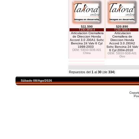
$11.590
$20.890
T230-3854-4
T230-3855-2
Articulacion Cremallera
Articulacion
de Direccion Honda
Cremallera de
Accord 3.0 J30A1 Sohc
Direccion Honda
Bencina 24 Valv 6 Cyl
Accord 3.0 J30A2
1998-2003
Sohc Bencina 24 Valv
OEM: 53010-SDB-A01
6 Cyl 2004-2010
China
OEM: 53010-SDB-A01
Otro
Repuestos del
1
al
30
(de
334
)
Sábado 08/Ago/2026
Copyr
Po