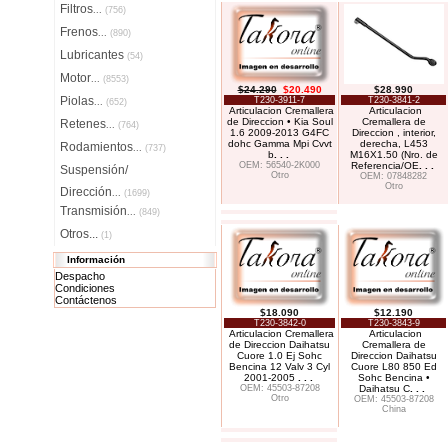
Filtros
...
(756)
Frenos
...
(890)
Lubricantes
(54)
Motor
...
(8553)
$24.290
$20.490
$28.990
Piolas
T230-3911-7
T230-3841-2
...
(652)
Articulacion Cremallera
Articulacion
de Direccion • Kia Soul
Cremallera de
Retenes
...
(764)
1.6 2009-2013 G4FC
Direccion , interior,
dohc Gamma Mpi Cvvt
derecha, L453
Rodamientos
...
(737)
b
. . .
M16X1.50 (Nro. de
OEM: 56540-2K000
Referencia/OE
. . .
Suspensión/
Otro
OEM: 07848282
Otro
Dirección
...
(1699)
Transmisión
...
(849)
Otros...
(1)
Información
Despacho
Condiciones
Contáctenos
$18.090
$12.190
T230-3842-0
T230-3843-9
Articulacion Cremallera
Articulacion
de Direccion Daihatsu
Cremallera de
Cuore 1.0 Ej Sohc
Direccion Daihatsu
Bencina 12 Valv 3 Cyl
Cuore L80 850 Ed
2001-2005
. . .
Sohc Bencina •
OEM: 45503-87208
Daihatsu C
. . .
Otro
OEM: 45503-87208
China