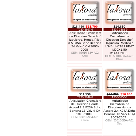
$16.490
$13.790
$14.690
T230-3867-6
T230-3862-5
Articulacion Cremallera
Articulacion
de Direccion Derecho/
Cremallera de
Izquierdo, Honda Pilot
Direccion Derecho/
3.5 J35A Sohc Bencina
Izquierdo, Medida :
24 Valv 6 Cyl 2003-
L340 LHC18 LHE47
2008
M20X1.50
OEM: 53010-S3V-A02
M14X1.50
. . .
Otro
OEM: 53010-SWA-A01
China
$11.590
$20.790
$16.890
T230-3849-8
T230-3850-1
Articulacion Cremallera
Articulacion
de Direccion Honda
Cremallera de
Accord 2.3 F23A Sohc
Direccion Honda
Bencina 16 Valv 4 Cyl
Accord 2.4 K24A Dohc
1998-2003
Bencina 16 Valv 4 Cyl
OEM: 53010-S84-A01
2003-2007
China
OEM: 53010-SDA-A01
Otro