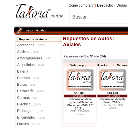
|
|
Cómo comprar?
Despacho
Dudas
Inicio
Axiales
»
Repuestos de Autos:
Repuestos de Autos
Axiales
Accesorios
...
(1556)
Aditivos
...
(103)
Repuestos del
1
al
30
(de
334
)
Amortiguadores
...
(837)
Ampolletas
...
(441)
Ordenar por:
Precio
↓
Repues
Batería
Bombas
...
(958)
Bujías
...
(559)
Carrocería
...
(2696)
$19.390
$16.490
T230-3409-3
T230-3275-9
Correas
...
(1831)
Articulacion Axial
Articulacion Axial Kia
Izquierda/Derecha
Cerato 2012- ,
Eléctrico
...
(5040)
Chevrolet N300 1.2
OEM: 57724-1M000
Corea
2011- ,
Embrague
...
(678)
OEM: 23868906
China
Encendido
...
(1086)
Faroles
...
(1555)