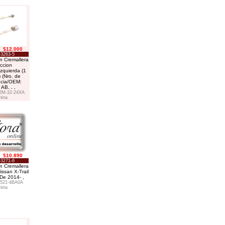
$12.000
-3263-5
on Cremallera
eccion
zquierda (1
 (Nro. de
ncia/OEM:
 AB
. . .
2M-32-24XA
hina
$10.890
-3271-6
on Cremallera
issan X-Trail
De 2014- ,
521-4BA0A
hina