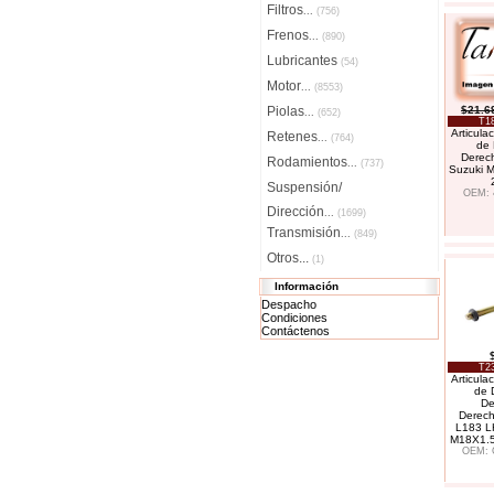
Filtros
...
(756)
Frenos
...
(890)
Lubricantes
(54)
Motor
...
(8553)
Piolas
$21.6
...
(652)
T1
Articula
Retenes
...
(764)
de 
Derech
Rodamientos
...
(737)
Suzuki Ma
Suspensión/
OEM: 
Dirección
...
(1699)
Transmisión
...
(849)
Otros...
(1)
Información
Despacho
Condiciones
Contáctenos
T2
Articula
de 
De
Derech
L183 
M18X1.
OEM: 