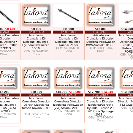
190
$9.470
$9.990
$11.990
$15.890
$14.390
30-2023-8
T230-2177-3
T230-2178-1
T230-3261-9
T230
cion Cremallera
Articulacion
Articulacion
Articulacion
Articulaci
Direccion,
Cremallera Dir
Cremallera Dir
Cremallera Direccion
Dir
da/Derecha •
Derecho/Izquierdo,
Derecho/Izquierdo,
Derecha Volkswagen
Derecha/I
Vitz 1.0 2005-
Hyundai New Accent
Hyundai Porter
(VW) Amarok 2012- ,
unidad)
2SZFE S
. . .
06-10
OEM: 57730-4F000
OEM: 2H0-419-804
Refere
China
China
45503-52070
OEM: 57724-1E000
FORD
China
China
OEM: UC
C
12.290
$10.890
$15.790
$12.690
$17.790
$14.340
$13.390
30-3264-3
T230-3265-1
T230-3267-8
T230-3268-6
T230
cion Cremallera
Articulacion
Articulacion
Articulacion
Articulaci
ireccion
Cremallera Direccion
Cremallera Direccion
Cremallera Direccion
Direccion N
a/Izquierda
Derecha/Izquierda
Izquierda Volkswagen
Izquierda/Derecha
T32 Qr25
 Cx5 (Cx-5)
Nissan Navara 2007-
(VW) Amarok 2012- ,
Hyundai Tucson 2.0
OEM: D8
C
12-2017
,
OEM: 2H0-419-803
2017 Kia Sportage
China
KD31-32-240
OEM: D8521-EB70A
2018- ,
China
China
OEM: 57724-D3000
Corea