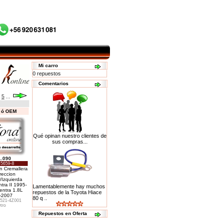
Mi carro
0 repuestos
Comentarios
5
...
s ó OEM
Qué opinan nuestro clientes de
sus compras...
1.090
-5659-8
on Cremallera
reccion
/Izquierda
tra II 1995-
Lamentablemente hay muchos
entra 1.8L
repuestos de la Toyota Hiace
-2007
80 q ..
521-4Z001
tro
Repuestos en Oferta