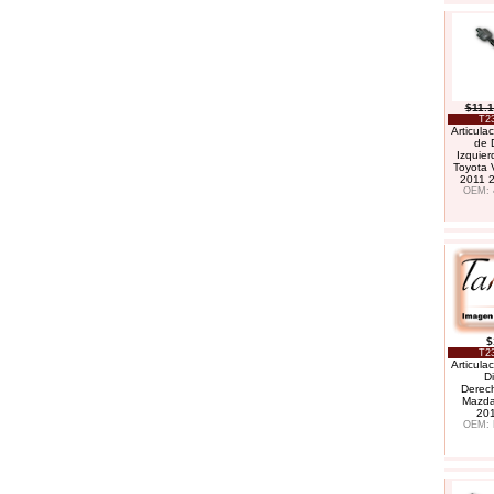
$11.
T2
Articula
de 
Izquier
Toyota 
2011 
OEM: 
$
T2
Articula
D
Derech
Mazda
20
OEM: 