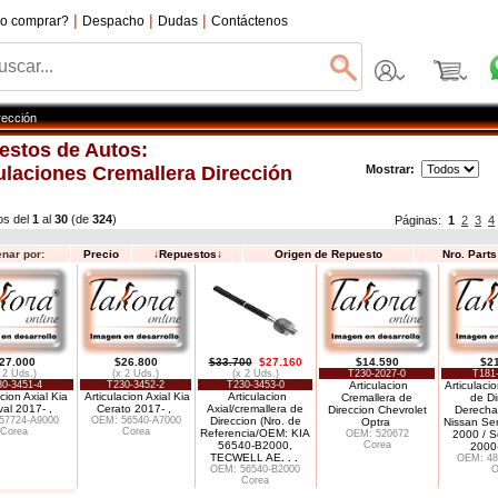
|
|
|
o comprar?
Despacho
Dudas
Contáctenos
rección
estos de Autos:
ulaciones Cremallera Dirección
Mostrar:
os del
1
al
30
(de
324
)
Páginas:
1
2
3
4
nar por:
Precio
↓
Repuestos
↓
Origen de Repuesto
Nro. Part
27.000
$26.800
$33.700
$27.160
$14.590
$2
 2 Uds.)
(x 2 Uds.)
(x 2 Uds.)
T230-2027-0
T181
30-3451-4
T230-3452-2
T230-3453-0
Articulacion
Articulaci
acion Axial Kia
Articulacion Axial Kia
Articulacion
Cremallera de
de Di
val 2017- ,
Cerato 2017- ,
Axial/cremallera de
Direccion Chevrolet
Derecha
57724-A9000
OEM: 56540-A7000
Direccion (Nro. de
Optra
Nissan Sen
Corea
Corea
Referencia/OEM: KIA
OEM: 520672
2000 / S
56540-B2000,
Corea
2000
TECWELL AE
. . .
OEM: 48
OEM: 56540-B2000
O
Corea