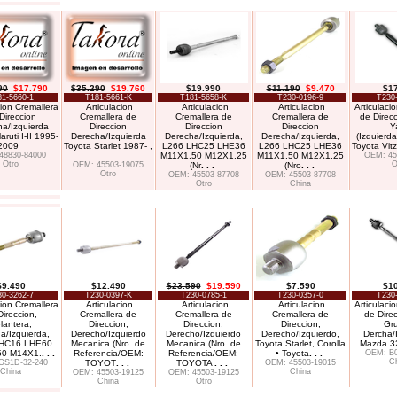
90
$17.790
$35.290
$19.760
$19.990
$11.190
$9.470
$1
81-5660-1
T181-5661-K
T181-5658-K
T230-0196-9
T230
cion Cremallera
Articulacion
Articulacion
Articulacion
Articulaci
Direccion
Cremallera de
Cremallera de
Cremallera de
de Direc
a/Izquierda
Direccion
Direccion
Direccion
Y
ruti I-II 1995-
Derecha/Izquierda
Derecha/Izquierda,
Derecha/Izquierda,
(Izquierd
2009
Toyota Starlet 1987- ,
L266 LHC25 LHE36
L266 LHC25 LHE36
Toyota Vit
48830-84000
M11X1.50 M12X1.25
M11X1.50 M12X1.25
OEM: 45
Otro
O
OEM: 45503-19075
(Nr
. . .
(Nro
. . .
Otro
OEM: 45503-87708
OEM: 45503-87708
Otro
China
$9.490
$12.490
$23.590
$19.590
$7.590
$1
30-3262-7
T230-0397-K
T230-0785-1
T230-0357-0
T230
cion Cremallera
Articulacion
Articulacion
Articulacion
Articulaci
Direccion,
Cremallera de
Cremallera de
Cremallera de
de Direc
lantera,
Direccion,
Direccion,
Direccion,
Gr
a/Izquierda,
Derecho/Izquierdo
Derecho/Izquierdo
Derecho/Izquierdo,
Dercha/
LHC16 LHE60
Mecanica (Nro. de
Mecanica (Nro. de
Toyota Starlet, Corolla
Mazda 32
50 M14X1.
. . .
Referencia/OEM:
Referencia/OEM:
• Toyota
. . .
OEM: B0
C
GS1D-32-240
TOYOT
. . .
TOYOTA
. . .
OEM: 45503-19015
China
China
OEM: 45503-19125
OEM: 45503-19125
China
Otro