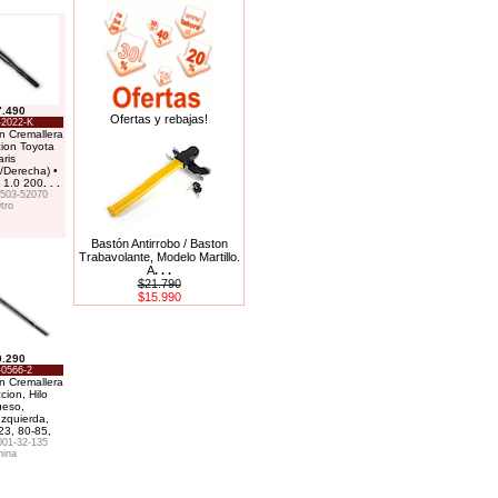
7.490
Ofertas y rebajas!
-2022-K
on Cremallera
cion Toyota
aris
a/Derecha) •
z 1.0 200
. . .
503-52070
tro
Bastón Antirrobo / Baston
Trabavolante, Modelo Martillo.
A
. . .
$21.790
$15.990
0.290
-0566-2
on Cremallera
cion, Hilo
ueso,
Izquierda,
3, 80-85,
01-32-135
hina