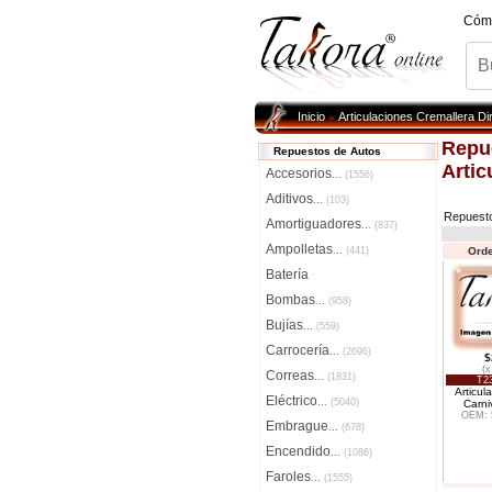
Cóm
Inicio
Articulaciones Cremallera Di
»
Repu
Repuestos de Autos
Artic
Accesorios
...
(1556)
Aditivos
...
(103)
Repuest
Amortiguadores
...
(837)
Ampolletas
...
(441)
Orde
Batería
Bombas
...
(958)
Bujías
...
(559)
Carrocería
...
(2696)
$
(x
Correas
...
(1831)
T2
Articul
Eléctrico
...
(5040)
Carni
OEM: 
Embrague
...
(678)
Encendido
...
(1086)
Faroles
...
(1555)