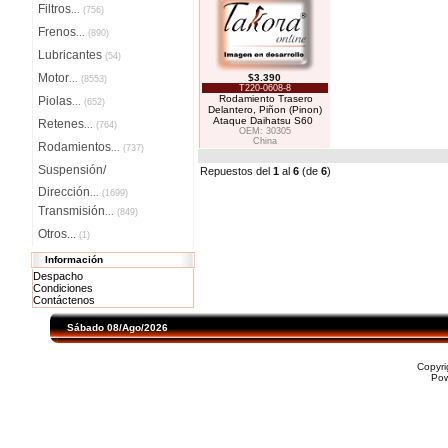
Filtros
...
(756)
Frenos
...
(890)
Lubricantes
(54)
Motor
$3.390
...
(8553)
T220-0608-8
Rodamiento Trasero
Piolas
...
(652)
Delantero, Piñon (Pinon)
Ataque Daihatsu S60
Retenes
...
(764)
OEM: 30305
China
Rodamientos
...
(737)
Suspensión/
Repuestos del
1
al
6
(de
6
)
Dirección
...
(1699)
Transmisión
...
(849)
Otros...
(1)
Información
Despacho
Condiciones
Contáctenos
Sábado 08/Ago/2026
Copyr
Po