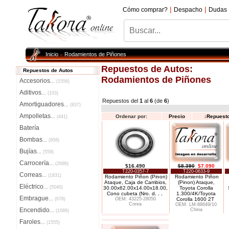
|
|
Cómo comprar?
Despacho
Dudas
Inicio
Rodamientos de Piñones
»
Repuestos de Autos:
Repuestos de Autos
Rodamientos de Piñones
Accesorios
...
(1556)
Aditivos
...
(103)
Repuestos del
1
al
6
(de
6
)
Amortiguadores
...
(837)
Ampolletas
Ordenar por:
Precio
↓
Repuest
...
(441)
Batería
Bombas
...
(958)
Bujías
...
(559)
Carrocería
...
(2696)
$16.490
$8.390
$7.090
T220-0357-7
T220-0633-9
Correas
...
(1831)
Rodamiento Piñon (Pinon)
Rodamiento Piñon
Ataque, Caja de Cambios,
(Pinon) Ataque,
Eléctrico
...
(5040)
30.00x62.00x14.00x18.00,
Toyota Corolla
Cono cubeta (Nro. d
. . .
1.300/4K/Toyota
Embrague
...
(678)
OEM: 43225-28050
Corolla 1600 2T
Corea
OEM: LM-88649/10
Encendido
China
...
(1086)
Faroles
...
(1555)