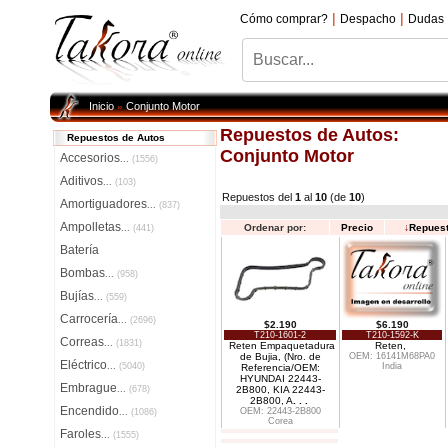
|
|
Cómo comprar?
Despacho
Dudas
Inicio
Conjunto Motor
»
Repuestos de Autos:
Repuestos de Autos
Conjunto Motor
Accesorios
...
(1556)
Aditivos
...
(103)
Repuestos del
1
al
10
(de
10
)
Amortiguadores
...
(837)
Ampolletas
Ordenar por:
Precio
↓
Repues
...
(441)
Batería
Bombas
...
(958)
Bujías
...
(559)
Carrocería
...
(2696)
$2.190
$6.190
T210-1601-2
T210-1592-K
Correas
...
(1831)
Reten Empaquetadura
Reten,
de Bujia, (Nro. de
OEM: 16141M68PA0
Eléctrico
...
(5040)
India
Referencia/OEM:
HYUNDAI 22443-
Embrague
...
(678)
2B800, KIA 22443-
2B800, A
. . .
Encendido
OEM: 22443-2B800
...
(1086)
Corea
Faroles
...
(1555)