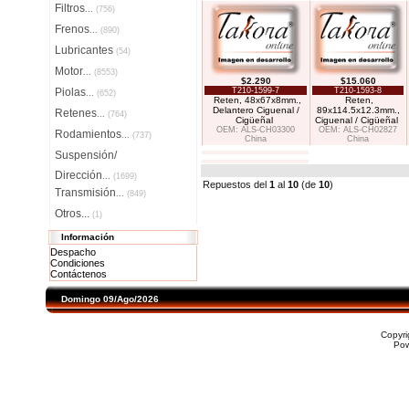
Filtros
...
(756)
Frenos
...
(890)
Lubricantes
(54)
Motor
...
(8553)
$2.290
$15.060
Piolas
T210-1599-7
T210-1593-8
...
(652)
Reten, 48x67x8mm.,
Reten,
Delantero Ciguenal /
89x114.5x12.3mm.,
Retenes
...
(764)
Cigüeñal
Ciguenal / Cigüeñal
OEM: ALS-CH03300
OEM: ALS-CH02827
Rodamientos
...
(737)
China
China
Suspensión/
Dirección
...
(1699)
Repuestos del
1
al
10
(de
10
)
Transmisión
...
(849)
Otros...
(1)
Información
Despacho
Condiciones
Contáctenos
Domingo 09/Ago/2026
Copyr
Po