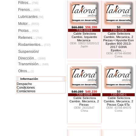
Filtros
...
(756)
Frenos
...
(890)
Lubricantes
(54)
Motor
...
(8553)
$66.990
$56.390
$0
Piolas
T200-1033-9
T200-1036-3
...
(652)
Cable Selectora
Cable Selectora
Cambio, Izquierdo
Cambio, Mecanica, 2
Retenes
...
(764)
Mecanica
Piezas • Hyundai Eon
OEM: 33822-52020/1/2
Epsilon 800 2013-
Rodamientos
...
(737)
Japón
2017 G3HA
Epsilon
. . .
Suspensión/
OEM: 43794-4N000
Corea
Dirección
...
(1699)
Transmisión
...
(849)
Otros...
(1)
Información
Despacho
Condiciones
Contáctenos
$46.280
$40.230
$0
T200-1039-8
T200-1040-1
Cable Selectora
Cable Selectora
Cambio, Mecanica, 2
Cambio, Mecanica, 2
Piezas
Piezas Caja 6Ta
OEM: 24102647
OEM: 43794-4H070
China
Corea