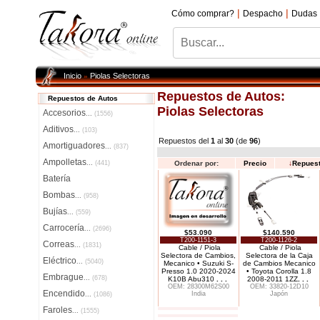
|
|
Cómo comprar?
Despacho
Dudas
Inicio
Piolas Selectoras
»
Repuestos de Autos:
Repuestos de Autos
Piolas Selectoras
Accesorios
...
(1556)
Aditivos
...
(103)
Repuestos del
1
al
30
(de
96
)
Amortiguadores
...
(837)
Ampolletas
...
(441)
Ordenar por:
Precio
↓
Repues
Batería
Bombas
...
(958)
Bujías
...
(559)
Carrocería
...
(2696)
$53.090
$140.590
T200-1151-3
T200-1126-2
Correas
...
(1831)
Cable / Piola
Cable / Piola
Selectora de Cambios,
Selectora de la Caja
Eléctrico
...
(5040)
Mecanico • Suzuki S-
de Cambios Mecanico
Presso 1.0 2020-2024
• Toyota Corolla 1.8
Embrague
...
(678)
K10B Abu310
. . .
2008-2011 1ZZ
. . .
OEM: 28300M62S00
OEM: 33820-12D10
Encendido
India
Japón
...
(1086)
Faroles
...
(1555)