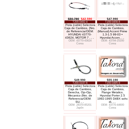
$50.790
$42.590
$47.990
T200-0492-4
T200-0456-8
Piola (cable) Selectora
Piola (cable) Selectora
Caja de Cambios, (Nro.
Caja de Cambios,
de Referencia/OEM:
(Manual) Accent Prime
HYUNDAI 43770-
1.3-1.5 99-03 •
43624, MOTOR 7
. . .
Hyundai Accen
. . .
OEM: 43770-43624
OEM: 43794-25200
Corea
Corea
$49.990
$55.190
T200-0197-6
T200-0495-9
Piola (cable) Selectora
Piola (cable) Selectora
Caja de Cambios,
Caja de Cambios,
Derecha, Ojo-Ojo,
Flange Metalico,
Mecanico (Nro. de
Hyundai Porter 2.5
Referencia/OEM:
1992-1995 D4BX sohc
SU
. . .
di
. . .
OEM: 28370-85201
OEM: 43770-44600
Japón
Corea