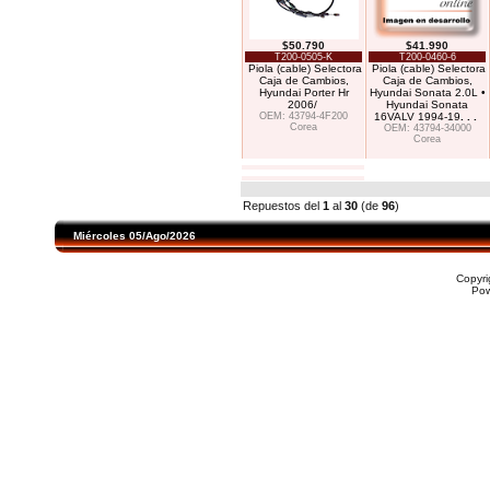
$50.790
$41.990
T200-0505-K
T200-0460-6
Piola (cable) Selectora
Piola (cable) Selectora
Caja de Cambios,
Caja de Cambios,
Hyundai Porter Hr
Hyundai Sonata 2.0L •
2006/
Hyundai Sonata
OEM: 43794-4F200
16VALV 1994-19
. . .
Corea
OEM: 43794-34000
Corea
Repuestos del
1
al
30
(de
96
)
Miércoles 05/Ago/2026
Copyr
Po