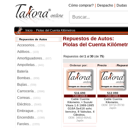
|
|
Cómo comprar?
Despacho
Dudas
Inicio
Piolas del Cuenta Kilómetros
»
Repuestos de Autos:
Repuestos de Autos
Piolas del Cuenta Kilómet
Accesorios
...
(1556)
Aditivos
...
(103)
Repuestos del
1
al
30
(de
75
)
Amortiguadores
...
(837)
Ampolletas
...
(441)
Ordenar por:
Precio
↓
Repues
Batería
Bombas
...
(958)
Bujías
...
(559)
Carrocería
...
(2696)
$16.690
$12.090
T200-1008-8
T200-1006-1
Correas
...
(1831)
Cable Cuenta
Cable Cuenta
Kilometro, • Suzuki
Kilometro,
Eléctrico
...
(5040)
Vitara 1.6 1989-1995
OEM: 83710-35730
Japón
G16A Se416 sohc
Embrague
...
(678)
bencina, 8 Valvulas, 4
Cilindros,
Encendido
...
(1086)
OEM: 34910-60A41
Japón
Faroles
...
(1555)