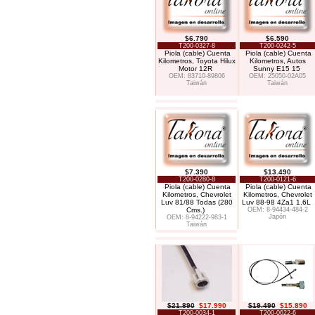
$6.790
$6.590
T200-0327-8
T200-0242-5
Piola (cable) Cuenta
Piola (cable) Cuenta
Kilometros, Toyota Hilux
Kilometros, Autos
Motor 12R
Sunny E15 15
OEM: 83710-89806
OEM: 25050-02A05
Taiwán
Taiwán
$7.390
$13.490
T200-0280-8
T200-0121-6
Piola (cable) Cuenta
Piola (cable) Cuenta
Kilometros, Chevrolet
Kilometros, Chevrolet
Luv 81/88 Todas (280
Luv 88-98 4Za1 1.6L
Cms.)
OEM: 8-94434-484-2
Japón
OEM: 8-94222-983-1
Taiwán
$21.890
$17.990
$19.490
$15.890
T200-0034-1
T200-0622-6