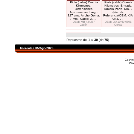
Piola (cable) Cuenta
Piola (cable) Cuenta
Kilometros,
Kilometros, Entrada
Dimensiones
Tablero Parte, Nro. 2
Aproximadas: Largo
(Nro. de
327 cms, Ancho Goma:
Referencia/OEM: KIA
7 mm., Cable: 3
. . .
0K4
. . .
OEM: MB-434287
OEM: 0K410-60-080B
Japón
Corea
Repuestos del
1
al
30
(de
75
)
Miércoles 05/Ago/2026
Copyr
Po