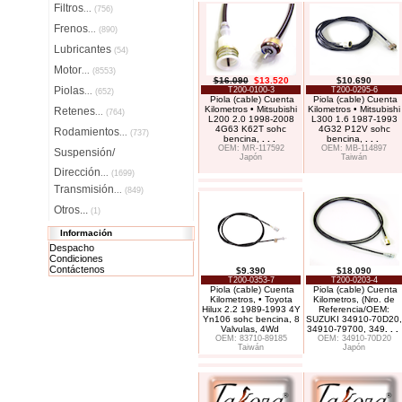
Filtros
...
(756)
Frenos
...
(890)
Lubricantes
(54)
Motor
...
(8553)
$16.090
$13.520
$10.690
Piolas
T200-0100-3
T200-0295-6
...
(652)
Piola (cable) Cuenta
Piola (cable) Cuenta
Kilometros • Mitsubishi
Kilometros • Mitsubishi
Retenes
...
(764)
L200 2.0 1998-2008
L300 1.6 1987-1993
4G63 K62T sohc
4G32 P12V sohc
Rodamientos
...
(737)
bencina,
. . .
bencina,
. . .
OEM: MR-117592
OEM: MB-114897
Suspensión/
Japón
Taiwán
Dirección
...
(1699)
Transmisión
...
(849)
Otros...
(1)
Información
Despacho
Condiciones
Contáctenos
$9.390
$18.090
T200-0353-7
T200-0203-4
Piola (cable) Cuenta
Piola (cable) Cuenta
Kilometros, • Toyota
Kilometros, (Nro. de
Hilux 2.2 1989-1993 4Y
Referencia/OEM:
Yn106 sohc bencina, 8
SUZUKI 34910-70D20,
Valvulas, 4Wd
34910-79700, 349
. . .
OEM: 83710-89185
OEM: 34910-70D20
Taiwán
Japón