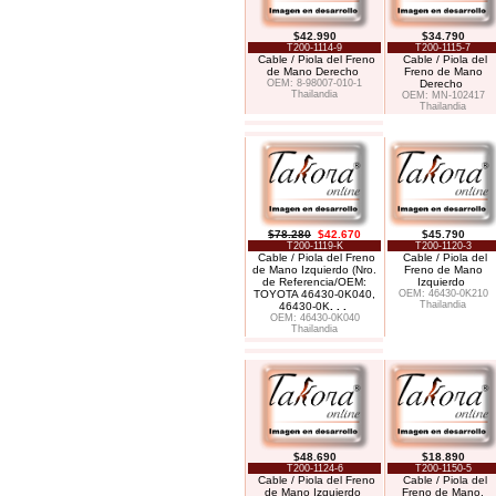
$42.990
$34.790
T200-1114-9
T200-1115-7
Cable / Piola del Freno
Cable / Piola del
de Mano Derecho
Freno de Mano
OEM: 8-98007-010-1
Derecho
Thailandia
OEM: MN-102417
Thailandia
$78.280
$42.670
$45.790
T200-1119-K
T200-1120-3
Cable / Piola del Freno
Cable / Piola del
de Mano Izquierdo (Nro.
Freno de Mano
de Referencia/OEM:
Izquierdo
TOYOTA 46430-0K040,
OEM: 46430-0K210
Thailandia
46430-0K
. . .
OEM: 46430-0K040
Thailandia
$48.690
$18.890
T200-1124-6
T200-1150-5
Cable / Piola del Freno
Cable / Piola del
de Mano Izquierdo
Freno de Mano,