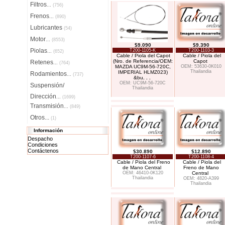
Filtros
...
(756)
Frenos
...
(890)
Lubricantes
(54)
Motor
...
(8553)
$9.090
$9.390
Piolas
T200-1105-K
T200-1103-3
...
(652)
Cable / Piola del Capot
Cable / Piola del
(Nro. de Referencia/OEM:
Capot
Retenes
...
(764)
MAZDA UC9M-56-720C,
OEM: 53630-0K010
Thailandia
IMPERIAL HLMZ023)
Rodamientos
...
(737)
&bu
. . .
OEM: UC9M-56-720C
Suspensión/
Thailandia
Dirección
...
(1699)
Transmisión
...
(849)
Otros...
(1)
Información
Despacho
Condiciones
Contáctenos
$30.890
$12.890
T200-1107-6
T200-1108-4
Cable / Piola del Freno
Cable / Piola del
de Mano Central
Freno de Mano
OEM: 46410-0K120
Central
Thailandia
OEM: 4820-A399
Thailandia