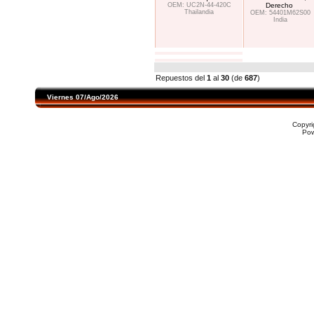
OEM: UC2N-44-420C
Derecho
Thailandia
OEM: 54401M62S00
India
Repuestos del
1
al
30
(de
687
)
Viernes 07/Ago/2026
Copyr
Po