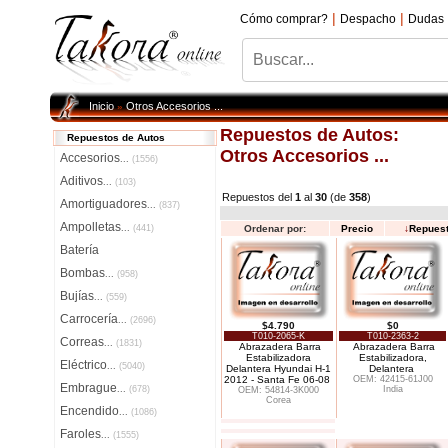
|
|
Cómo comprar?
Despacho
Dudas
Inicio
Otros Accesorios ...
»
Repuestos de Autos:
Repuestos de Autos
Otros Accesorios ...
Accesorios
...
(1556)
Aditivos
...
(103)
Repuestos del
1
al
30
(de
358
)
Amortiguadores
...
(837)
Ampolletas
...
(441)
Ordenar por:
Precio
↓
Repues
Batería
Bombas
...
(958)
Bujías
...
(559)
Carrocería
...
(2696)
$4.790
$0
T010-2065-K
T010-2363-2
Correas
...
(1831)
Abrazadera Barra
Abrazadera Barra
Estabilizadora
Estabilizadora,
Eléctrico
...
(5040)
Delantera Hyundai H-1
Delantera
2012 - Santa Fe 06-08
OEM: 42415-61J00
Embrague
...
(678)
India
OEM: 54814-3K000
Corea
Encendido
...
(1086)
Faroles
...
(1555)