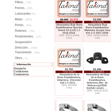
Filtros
...
(756)
Frenos
...
(890)
Lubricantes
(54)
Motor
$5.390
$2.970
$3.090
...
(8553)
T010-2194-K
T010-2020-K
Piolas
Abrazadera Buje Barra
Abrazadera Buje
...
(652)
Estabilizadora Hyundai
Barra Estabilizadora
Grand i10 (i-10) 1.2
Mahindra Scorpio Goa
Retenes
...
(764)
2016-2018
4X4 2.5 2007-2009
OEM: 55514-2G000
OEM: 0402EA0230N
Rodamientos
...
(737)
Corea
India
Suspensión/
Dirección
...
(1699)
Transmisión
...
(849)
Otros...
(1)
Información
Despacho
$3.790
$2.490
Condiciones
T010-2296-2
T230-3138-8
Contáctenos
Abrazadera de la
Abrazadera del Buje
Barra Estabilizadora,
de la Barra
Delantera, Chevrolet
Estabilizadora,
Sail 1.4 2011- ,
Delantera (Nro. de
OEM: 9021966
Referencia/OEM:
China
SUZUKI 42441
. . .
OEM: 42441M74L00
India