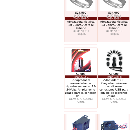
$27.500
$34.000
(x 50 Uds.)
(x 50 Uds.)
T010-2367-5
T010-2368-3
Abrazadera Metalica,
Abrazadera Metalica,
20-32mm. Acero al
23-35mm. Acero al
Carbono
Carbono
OEM: AK-117
OEM: AK-118
Turquía
Turquía
$2.090
$9.690
T010-2016-1
T010-1984-8
Adaptador al
Adaptador USB.
encendedor de
Cargador universar
cigarrilos estándar. 12-
con diversos
24Volts, Ampliamente
conectores USB para
usado para la conexión
equipo de teléfonos
de
. . .
celula
. . .
OEM: SPC-C23013
OEM: SPC-D23003
China
China