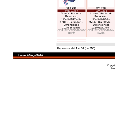
$29.790
$29.790
T010-1122-7
T010-1123-5
Alarma / Bocina de
Alarma / Bocina de
Retroceso,
Retroceso,
12Volts/100Volts,
12Volts/24Volts,
97Db., Bip 60/Min.,
97Db., Bip 60/Min.,
Dimensiones:
Dimensiones:
102x68x41mm.
102x68x41mm.
OEM: SYF-60DC-12-100V
OEM: SYF-62DC-12-24V
Taiwán
Taiwán
Repuestos del
1
al
30
(de
358
)
Jueves 06/Ago/2026
Copyr
Po