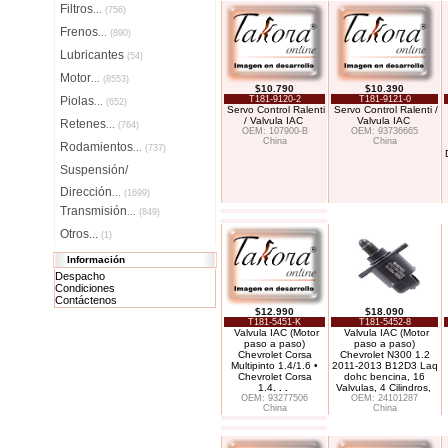
Filtros
...
(756)
Frenos
...
(890)
Lubricantes
(54)
Motor
...
(8553)
$10.790
$10.390
Piolas
T181-9120-2
T181-9121-0
...
(652)
Servo Control Ralenti
Servo Control Ralenti /
/ Valvula IAC
Valvula IAC
Retenes
...
(764)
OEM: 107900-B
OEM: 93736665
China
China
Rodamientos
...
(737)
Suspensión/
Dirección
...
(1699)
Transmisión
...
(849)
Otros...
(1)
Información
Despacho
Condiciones
Contáctenos
$12.990
$18.090
T181-5451-K
T181-5452-8
Valvula IAC (Motor
Valvula IAC (Motor
paso a paso)
paso a paso)
Chevrolet Corsa
Chevrolet N300 1.2
Multipinto 1.4/1.6 •
2011-2013 B12D3 Laq
Chevrolet Corsa
dohc bencina, 16
1.4
. . .
Valvulas, 4 Cilindros,
OEM: 93277506
OEM: 24101287
China
China