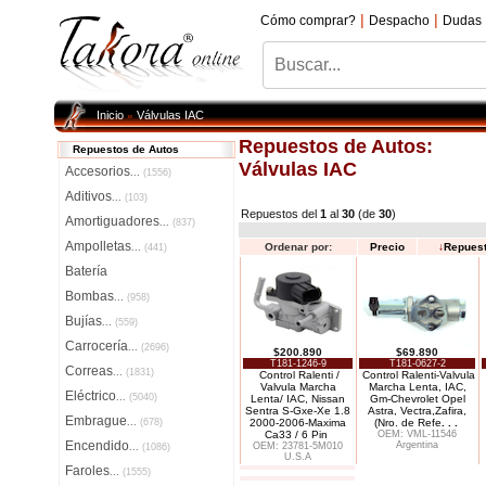
|
|
Cómo comprar?
Despacho
Dudas
Inicio
Válvulas IAC
»
Repuestos de Autos:
Repuestos de Autos
Válvulas IAC
Accesorios
...
(1556)
Aditivos
...
(103)
Repuestos del
1
al
30
(de
30
)
Amortiguadores
...
(837)
Ampolletas
Ordenar por:
Precio
↓
Repues
...
(441)
Batería
Bombas
...
(958)
Bujías
...
(559)
Carrocería
...
(2696)
$200.890
$69.890
T181-1246-9
T181-0627-2
Correas
...
(1831)
Control Ralenti /
Control Ralenti-Valvula
Valvula Marcha
Marcha Lenta, IAC,
Eléctrico
...
(5040)
Lenta/ IAC, Nissan
Gm-Chevrolet Opel
Sentra S-Gxe-Xe 1.8
Astra, Vectra,Zafira,
Embrague
...
(678)
2000-2006-Maxima
(Nro. de Refe
. . .
Ca33 / 6 Pin
OEM: VML-11546
Encendido
Argentina
OEM: 23781-5M010
...
(1086)
U.S.A
Faroles
...
(1555)