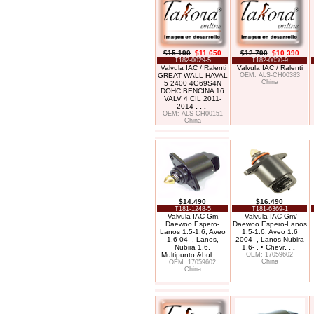
$15.190
$11.650
$12.790
$10.390
T182-0029-5
T182-0030-9
Valvula IAC / Ralenti
Valvula IAC / Ralenti
GREAT WALL HAVAL
OEM: ALS-CH00383
China
5 2400 4G69S4N
DOHC BENCINA 16
VALV 4 CIL 2011-
2014
. . .
OEM: ALS-CH00151
China
$14.490
$16.490
T181-1248-5
T181-6369-1
Valvula IAC Gm,
Valvula IAC Gm/
Daewoo Espero-
Daewoo Espero-Lanos
Lanos 1.5-1.6, Aveo
1.5-1.6, Aveo 1.6
1.6 04- , Lanos,
2004- , Lanos-Nubira
Nubira 1.6,
1.6- , • Chevr
. . .
Multipunto &bul
. . .
OEM: 17059602
China
OEM: 17059602
China