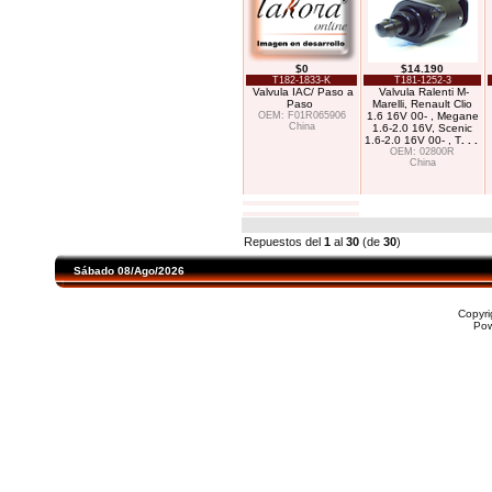
$0
$14.190
T182-1833-K
T181-1252-3
Valvula IAC/ Paso a
Valvula Ralenti M-
Paso
Marelli, Renault Clio
OEM: F01R065906
1.6 16V 00- , Megane
China
1.6-2.0 16V, Scenic
1.6-2.0 16V 00- , T
. . .
OEM: 02800R
China
Repuestos del
1
al
30
(de
30
)
Sábado 08/Ago/2026
Copyr
Po