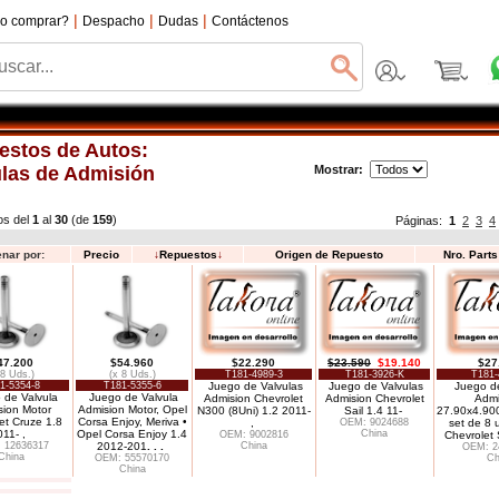
|
|
|
o comprar?
Despacho
Dudas
Contáctenos
estos de Autos:
ulas de Admisión
Mostrar:
os del
1
al
30
(de
159
)
Páginas:
1
2
3
4
nar por:
Precio
↓
Repuestos
↓
Origen de Repuesto
Nro. Part
47.200
$54.960
$22.290
$23.590
$19.140
$27
 8 Uds.)
(x 8 Uds.)
T181-4989-3
T181-3926-K
T181-
1-5354-8
T181-5355-6
Juego de Valvulas
Juego de Valvulas
Juego de
 de Valvula
Juego de Valvula
Admision Chevrolet
Admision Chevrolet
Admi
ion Motor
Admision Motor, Opel
N300 (8Uni) 1.2 2011-
Sail 1.4 11-
27.90x4.90
et Cruze 1.8
Corsa Enjoy, Meriva •
,
OEM: 9024688
set de 8 
011- ,
Opel Corsa Enjoy 1.4
China
OEM: 9002816
Chevrolet 
 12636317
2012-201
. . .
China
OEM: 2
China
OEM: 55570170
Ch
China