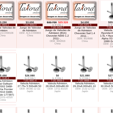
3.290
$3.690
$32.720
$25.520
$4.690
$55
1-9683-2
T181-9684-0
(x 8 Uds.)
T181-6451-5
(x 8
e Valvulas de
Juego de Valvulas
T181-6450-7
Juego de Valvulas
T181-
Juego de Valvulas de
Valvula
mision
de Admision
de Admision
Admision (8Un)
Hyundai A
LS-CH00106
OEM: ALS-CH00803
Chevrolet Sail 1.4
China
China
Chevrolet N300 1.2
1.5L • Hyu
2011- ,
2011- ,
Alpha X3
OEM: 9024688
OEM: 9002816
China
1999 
China
OEM: 22
Co
5.490
$26.080
$0
$21.880
$27
1-3140-4
(x 4 Uds.)
(x 4 Uds.)
(x 4 Uds.)
(x 4
la Admision
T181-8661-6
T181-8664-0
T181-8668-3
T181-
Valvula Admision,
Valvula Admision,
Valvula Admision,
Valvula 
i Galloper
27.75x 5.500x96.50
28.00x5.000x88.00
29.20x6.000x91.10
30.00x5.5
2002 D4Bf-
OEM: 0K30E-12-111
OEM: 13711-B1020
OEM: ZL02-12-111
OEM: 147
ia Frontier
Japón
Japón
Japón
Ja
2010 D4Bh
Ver 177397)
22211-42520
Corea