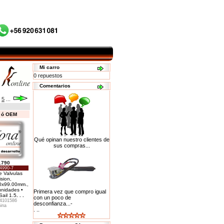
Mi carro
0 repuestos
Comentarios
5
...
s ó OEM
Qué opinan nuestro clientes de
sus compras...
.790
4990-7
 Valvulas
sion,
0x99.00mm.,
unidades •
Primera vez que compro igual
Sail 1.5
. . .
con un poco de
4101586
desconfianza...-
ina
. ..