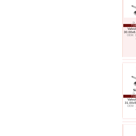
(x
T18
Valvul
30.00x6
OEM: 1
$
(x
T18
Valvul
31.00x
OEM: 