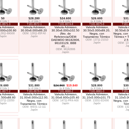
$0
$28.280
$24.600
$26.600
$31
 4 Uds.)
(x 4 Uds.)
(x 4 Uds.)
(x 4 Uds.)
(x 4
1-8671-3
T181-8672-1
T181-8674-8
T181-8675-6
T181-
a Admision,
Valvula Admision,
Valvula Admision,
Valvula Admision,
Valvula 
.000x100.80
30.00x6.000x86.20
30.30x6.000x102.50
30.50x5.000x89.20,
30.50x6.0
2911-69G00
OEM: 12911-85FA0
(Nro. de
Negra, con
Negra, con
Japón
Japón
Referencia/OEM:
Tratamiento Térmico
Térmico • 
DAEWOO 96182806,
OEM: 13711-21010
2.
Japón
96103129, BBB
OEM: 13
Ja
40
. . .
OEM: 96182806
Japón
26.680
$31.880
$24.960
$19.840
$28.800
$30
 4 Uds.)
(x 4 Uds.)
(x 4 Uds.)
(x 4 Uds.)
(x 4
1-8677-2
T181-8678-0
T181-8680-2
T181-8681-0
T181-
a Admision,
Valvula Admision,
Valvula Admision,
Valvula Admision,
Valvula 
5.500x88.60
31.00x6.000x112.00,
31.00x6.600x105.40
31.10x5.000x101.75
31.10x5.0
13711-22050
Negra, con
OEM: 14711-PR4-A00
OEM: 13201-ED000
Negra, con
Japón
Japón
Japón
Tratamiento Térmico
Tér
OEM: WE01-12-111
OEM: 13
Japón
Ja