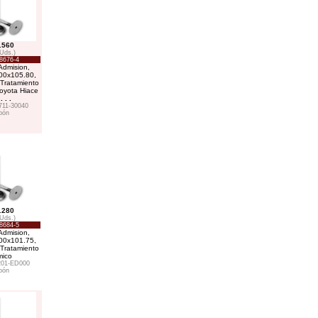
.560
 Uds.)
8676-4
Admision,
00x105.80,
 Tratamiento
Toyota Hiace
5
. . .
711-30040
pón
.280
 Uds.)
8684-5
Admision,
00x101.75,
 Tratamiento
mico
201-ED000
pón