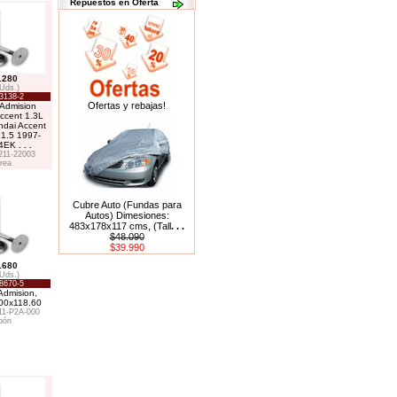
Repuestos en Oferta
.280
 Uds.)
3138-2
Ofertas y rebajas!
 Admision
ccent 1.3L
ndai Accent
 1.5 1997-
G4EK
. . .
211-22003
rea
Cubre Auto (Fundas para
Autos) Dimesiones:
483x178x117 cms, (Tall
. . .
$48.090
$39.990
.680
 Uds.)
8670-5
Admision,
00x118.60
11-P2A-000
pón