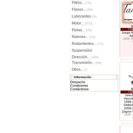
Filtros
...
(756)
Frenos
...
(890)
Lubricantes
(54)
Motor
...
(8553)
$
Piolas
T18
...
(652)
Juego d
Ad
Retenes
...
(764)
OEM: A
Rodamientos
...
(737)
Suspensión/
Dirección
...
(1699)
Transmisión
...
(849)
Otros...
(1)
Información
Despacho
Condiciones
Contáctenos
$
T18
Valvu
Hyunda
1996-
D4Bh/K
2006-
(Japon 
OEM: 