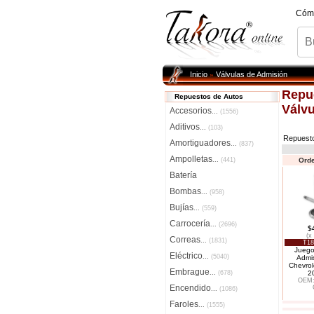
Cóm
Inicio
Válvulas de Admisión
»
Repu
Repuestos de Autos
Válv
Accesorios
...
(1556)
Aditivos
...
(103)
Repuest
Amortiguadores
...
(837)
Ampolletas
...
(441)
Orde
Batería
Bombas
...
(958)
Bujías
...
(559)
Carrocería
...
(2696)
$
(x
Correas
...
(1831)
T18
Juego
Eléctrico
...
(5040)
Admis
Chevrol
Embrague
...
(678)
2
OEM:
Encendido
...
(1086)
Faroles
...
(1555)