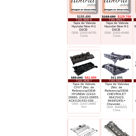
$155.490
$168.690
$129.700
T181-3840-9
T181-3841-7
Tapa de Valvula
Tapa de Valvula
Hyundai New H-1
Hyundai New H-1
S
D4CB
D4CB
OEM: 22410-4A700
OEM: 22410-4A460
Corea
Corea
$98.690
$82.890
$61.890
T181-3838-7
T181-5415-3
Tapa de Valvula,
Tapa de Valvulas
CVVT (Nro. de
(Nro. de
Referencia/OEM:
Referencia/OEM:
HYUNDAI 22410-
CHEVROLET
26860, 22410-26855,
96415423,
ACKOJA A52-036
. . .
96495285) •
OEM: 22410-26860
Chevrolet
. . .
Otro
OEM: 96469203
China