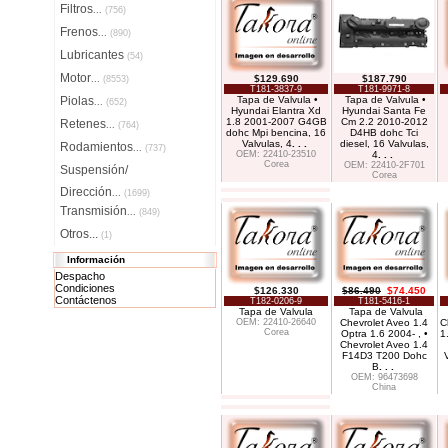
Filtros
...
(756)
Frenos
...
(890)
Lubricantes
(54)
Motor
$129.690
$187.790
...
(8553)
T181-3837-9
T181-9971-8
Piolas
Tapa de Valvula •
Tapa de Valvula •
...
(652)
Hyundai Elantra Xd
Hyundai Santa Fe
1.8 2001-2007 G4GB
Cm 2.2 2010-2012
Retenes
...
(764)
dohc Mpi bencina, 16
D4HB dohc Tci
Valvulas, 4
. . .
diesel, 16 Valvulas,
Rodamientos
...
(737)
OEM: 22410-23510
4
. . .
Corea
OEM: 22410-2F701
Suspensión/
Corea
Dirección
...
(1699)
Transmisión
...
(849)
Otros...
(1)
Información
Despacho
Condiciones
$126.330
$86.490
$74.450
Contáctenos
T182-0206-9
T181-5416-1
Tapa de Valvula
Tapa de Valvula
OEM: 22410-26640
Chevrolet Aveo 1.4
C
Corea
Optra 1.6 2004- , •
1
Chevrolet Aveo 1.4
F14D3 T200 Dohc
V
B
. . .
OEM: 96473698
China