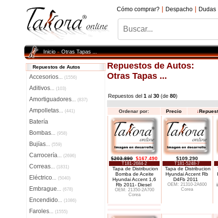
|
|
Cómo comprar?
Despacho
Dudas
Inicio
Otras Tapas ...
»
Repuestos de Autos:
Repuestos de Autos
Otras Tapas ...
Accesorios
...
(1556)
Aditivos
...
(103)
Repuestos del
1
al
30
(de
80
)
Amortiguadores
...
(837)
Ampolletas
...
(441)
Ordenar por:
Precio
↓
Repues
Batería
Bombas
...
(958)
Bujías
...
(559)
Carrocería
...
(2696)
$203.890
$167.490
$109.290
T181-2684-2
T181-5248-7
Correas
...
(1831)
Tapa de Distribucion
Tapa de Distribucion
Bomba de Aceite
Hyundai Accent Rb
Eléctrico
...
(5040)
Hyundai Accent 1,6
D4Fb 2011
Rb 2011- Diesel
OEM: 21310-2A600
Embrague
...
(678)
Corea
OEM: 21350-2A700
Corea
Encendido
...
(1086)
Faroles
...
(1555)