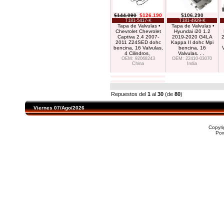
$144.090
$126.190
$106.290
T181-5417-K
T181-4929-K
Tapa de Valvulas •
Tapa de Valvulas •
Chevrolet Chevrolet
Hyundai i20 1.2
Captiva 2.4 2007-
2019-2020 G4LA
2011 Z24SED dohc
Kappa II dohc Mpi
bencina, 16 Valvulas,
bencina, 16
V
4 Cilindros,
Valvulas
. . .
OEM: 92068243
OEM: 22410-03070
China
India
Repuestos del
1
al
30
(de
80
)
Viernes 07/Ago/2026
Copyr
Po