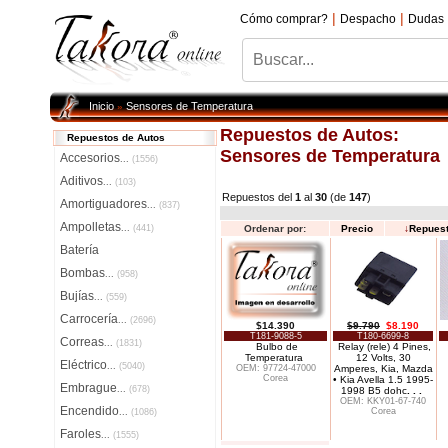
|
|
Cómo comprar?
Despacho
Dudas
Inicio
Sensores de Temperatura
»
Repuestos de Autos:
Repuestos de Autos
Sensores de Temperatura
Accesorios
...
(1556)
Aditivos
...
(103)
Repuestos del
1
al
30
(de
147
)
Amortiguadores
...
(837)
Ampolletas
...
(441)
Ordenar por:
Precio
↓
Repues
Batería
Bombas
...
(958)
Bujías
...
(559)
Carrocería
...
(2696)
$14.390
$9.790
$8.190
T181-9088-5
T180-6699-8
Correas
...
(1831)
Bulbo de
Relay (rele) 4 Pines,
Temperatura
12 Volts, 30
Eléctrico
...
(5040)
OEM: 97724-47000
Amperes, Kia, Mazda
Corea
• Kia Avella 1.5 1995-
Embrague
...
(678)
1998 B5 dohc
. . .
OEM: KKY01-67-740
Encendido
Corea
...
(1086)
Faroles
...
(1555)