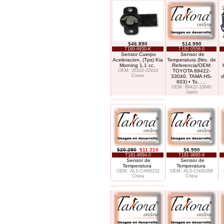
$46.890
$14.990
T180-6930-K
T182-0558-0
Sensor Cuerpo
Sensor de
Aceleracion, (Tps) Kia
Temperatura (Nro. de
Morning 1.1 cc.
Referencia/OEM:
OEM: 35102-02910
TOYOTA 89422-
Corea
33040, TAMA HS-
d
603) • To
. . .
OEM: 89422-33040
Japón
$20.290
$11.210
$6.990
T181-9894-0
T181-9895-9
Sensor de
Sensor de
Temperatura
Temperatura
OEM: ALS-CH00152
OEM: ALS-CH00288
China
China