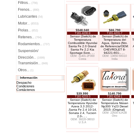
Filtros
...
(756)
Frenos
...
(890)
Lubricantes
(54)
Motor
...
(8553)
Piolas
$548.040
$66.790
...
(652)
T181-4230-9
T181-4231-7
Sensor (Switch) de
Sensor (Switch) de
Retenes
...
(764)
Temperatura
Temperatura del
T
Combustible Hyundai
Agua, 3pines (Nro.
Rodamientos
...
(737)
Santa Fe 2.0 Grand
de Referencia/OEM:
Santa Fe 2.2 Kia
CHEVROLET 8-
Suspensión/
Sportage-Sore
. . .
94221-601-
. . .
OEM: 31401-2F000
OEM: 13650-50G10
Dirección
...
(1699)
Corea
India
Transmisión
...
(849)
Otros...
(1)
Información
Despacho
Condiciones
Contáctenos
$39.990
$140.790
T181-4233-3
T181-4234-1
Sensor (Switch) de
Sensor (Switch) de
Temperatura Hyundai
Temperatura Nissan
Azera 3.3 2012-
Np300 Ys23 Diesel
,Santa Fe 2.4 10-14,
2015- (Original)
Sonata 2.4, Tucson
OEM: 22630-4JA2B
Otro
2.0-
. . .
OEM: 39220-38010
U.S.A