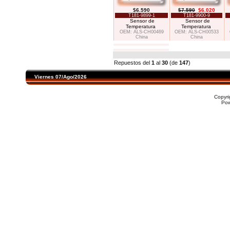
$6.590
$7.590
$6.020
T181-9899-1
T181-9900-9
Sensor de
Sensor de
Temperatura
Temperatura
OEM: ALS-CH00469
OEM: ALS-CH00533
China
China
Repuestos del
1
al
30
(de
147
)
Viernes 07/Ago/2026
Copyr
Po