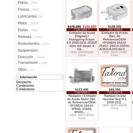
Filtros
...
(756)
Frenos
...
(890)
Lubricantes
(54)
Motor
...
(8553)
$175.290
$134.060
$108.090
Piolas
T181-0051-7
T181-4169-8
...
(652)
Enfriador de Aceite
Enfriador de Aceite,
(Original),•
(Nro. de
Retenes
...
(764)
Ssangyong Actyon
Referencia/OEM:
2.0 2006-2011 D20DT
HYUNDAI 26410-
Rodamientos
...
(737)
dohc Xdi diesel, 4
25402, 26410-2G000,
Cili
. . .
ACKOJA A52-60-0
. . .
Suspensión/
OEM: 6641800265
OEM: 26410-2G000
Corea
Corea
Dirección
...
(1699)
Transmisión
...
(849)
Otros...
(1)
Información
Despacho
Condiciones
Contáctenos
$123.490
$89.590
T180-5959-2
T181-4557-K
Radiador / Enfriador
Radiador Aceite
de Aceite Motor (Nro.
Hyundai New H-1
de Referencia/OEM:
2008-2011
HYUNDAI 26410-
OEM: 26410-4H200
Corea
4F000, 25460-
4F000,
. . .
OEM: 26410-4F000
Corea