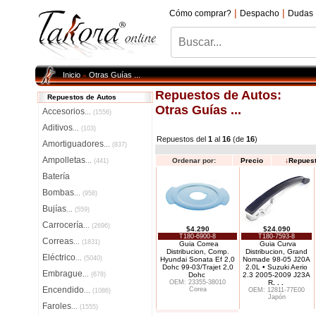
|
|
Cómo comprar?
Despacho
Dudas
Inicio
Otras Guías ...
»
Repuestos de Autos:
Repuestos de Autos
Otras Guías ...
Accesorios
...
(1556)
Aditivos
...
(103)
Repuestos del
1
al
16
(de
16
)
Amortiguadores
...
(837)
Ampolletas
Ordenar por:
Precio
↓
Repues
...
(441)
Batería
Bombas
...
(958)
Bujías
...
(559)
Carrocería
...
(2696)
$4.290
$24.090
T180-6900-8
T180-7593-8
Correas
...
(1831)
Guia Correa
Guia Curva
Distribucion, Comp.
Distribucion, Grand
Eléctrico
...
(5040)
Hyundai Sonata Ef 2,0
Nomade 98-05 J20A
Dohc 99-03/Trajet 2,0
2.0L • Suzuki Aerio
Embrague
...
(678)
Dohc
2.3 2005-2009 J23A
OEM: 23355-38010
R
. . .
Encendido
Corea
OEM: 12811-77E00
...
(1086)
Japón
Faroles
...
(1555)