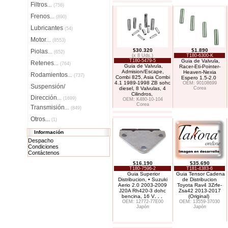
Filtros
...
(756)
Frenos
...
(890)
Lubricantes
(54)
Motor
...
(8553)
$30.320
$1.890
Piolas
...
(652)
(x 8 Uds.)
T180-6300-K
T180-5479-5
Guia de Valvula,
Retenes
...
(764)
Guia de Valvula,
Racer-Eti-Pointer-
Admision/Escape,
Heaven-Nexia
Rodamientos
...
(737)
Combi 825, Asia Combi
Espero 1.5-2.0
4.1 1989-1998 ZB sohc
OEM: 90108699
Suspensión/
diesel, 8 Valvulas, 4
Corea
Cilindros,
Dirección
...
(1699)
OEM: K480-10-104
Corea
Transmisión
...
(849)
Otros...
(1)
Información
Despacho
Condiciones
Contáctenos
$16.190
$35.690
T180-7596-2
T181-4383-6
Guia Superior
Guia Tensor Cadena
Distribucion, • Suzuki
de Distribucion
Aerio 2.0 2003-2009
Toyota Rav4 3Zrfe-
J20A Rh420-3 dohc
Zsa42 2013-2017
bencina, 16 V
. . .
(Original)
OEM: 12772-77E00
OEM: 13559-37030
Japón
Japón