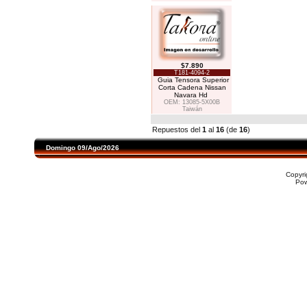
$7.890
T181-4094-2
Guia Tensora Superior
Corta Cadena Nissan
Navara Hd
OEM: 13085-5X00B
Taiwán
Repuestos del
1
al
16
(de
16
)
Domingo 09/Ago/2026
Copyr
Po