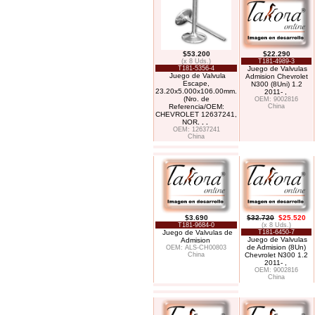
$53.200
$22.290
(x 8 Uds.)
T181-4989-3
T181-5356-4
Juego de Valvulas
Juego de Valvula
Admision Chevrolet
Escape,
N300 (8Uni) 1.2
23.20x5.000x106.00mm.
2011- ,
(Nro. de
OEM: 9002816
Referencia/OEM:
China
CHEVROLET 12637241,
NOR
. . .
OEM: 12637241
China
$3.690
$32.720
$25.520
T181-9684-0
(x 8 Uds.)
Juego de Valvulas de
T181-6450-7
Juego de Valvulas
Admision
de Admision (8Un)
OEM: ALS-CH00803
China
Chevrolet N300 1.2
2011- ,
OEM: 9002816
China