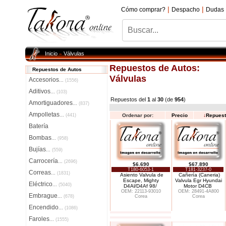
|
|
Cómo comprar?
Despacho
Dudas
Inicio
Válvulas
»
Repuestos de Autos:
Repuestos de Autos
Válvulas
Accesorios
...
(1556)
Aditivos
...
(103)
Repuestos del
1
al
30
(de
954
)
Amortiguadores
...
(837)
Ampolletas
...
(441)
Ordenar por:
Precio
↓
Repues
Batería
Bombas
...
(958)
Bujías
...
(559)
Carrocería
...
(2696)
$6.690
$67.890
T180-6053-1
T181-3237-0
Correas
...
(1831)
Asiento Valvula de
Cañería (Caneria)
Escape, Mighty
Valvula Egr Hyundai
Eléctrico
...
(5040)
D4Al/D4Af 98/
Motor D4CB
OEM: 22113-93010
OEM: 28491-4A800
Embrague
...
(678)
Corea
Corea
Encendido
...
(1086)
Faroles
...
(1555)