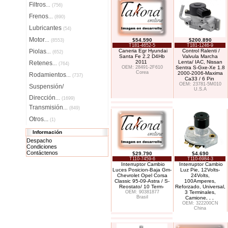
Filtros
...
(756)
Frenos
...
(890)
Lubricantes
(54)
Motor
$54.590
$200.890
...
(8553)
T181-4652-5
T181-1246-9
Piolas
Caneria Egr Hyundai
Control Ralenti /
...
(652)
Santa Fe 2.2 D4Hb
Valvula Marcha
2011
Lenta/ IAC, Nissan
Retenes
...
(764)
OEM: 28491-2F610
Sentra S-Gxe-Xe 1.8
Corea
2000-2006-Maxima
Rodamientos
...
(737)
Ca33 / 6 Pin
OEM: 23781-5M010
Suspensión/
U.S.A
Dirección
...
(1699)
Transmisión
...
(849)
Otros...
(1)
Información
Despacho
Condiciones
Contáctenos
$29.790
$4.690
T110-7459-6
T110-6984-3
Interruptor Cambio
Interruptor Cambio
Luces Posicion-Baja Gm-
Luz Pie, 12Volts-
Chevrolet Opel Corsa
24Volts,
Classic 95-09-Astra / S-
100Amperes,
Reostato/ 10 Term-
Reforzado, Universal,
OEM: 90381877
3 Terminales,
Brasil
Camione
. . .
OEM: 322200CN
China