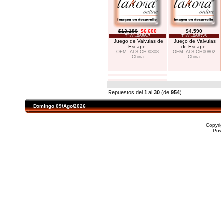
$13.190
$6.600
$4.590
T181-9686-7
T181-9687-5
Juego de Valvulas de
Juego de Valvulas
Escape
de Escape
OEM: ALS-CH00308
OEM: ALS-CH00802
China
China
Repuestos del
1
al
30
(de
954
)
Domingo 09/Ago/2026
Copyr
Po