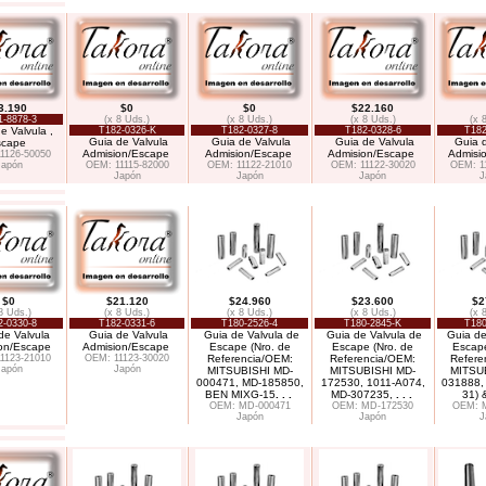
3.190
$0
$0
$22.160
1-8878-3
(x 8 Uds.)
(x 8 Uds.)
(x 8 Uds.)
(x 
e Valvula ,
T182-0326-K
T182-0327-8
T182-0328-6
T182
Guia de Valvula
Guia de Valvula
Guia de Valvula
Guia 
scape
Admision/Escape
Admision/Escape
Admision/Escape
Admisi
1126-50050
Japón
OEM: 11115-82000
OEM: 11122-21010
OEM: 11122-30020
OEM: 1
Japón
Japón
Japón
J
$0
$21.120
$24.960
$23.600
$2
8 Uds.)
(x 8 Uds.)
(x 8 Uds.)
(x 8 Uds.)
(x 
2-0330-8
T182-0331-6
T180-2526-4
T180-2845-K
T180
de Valvula
Guia de Valvula
Guia de Valvula de
Guia de Valvula de
Guia de
on/Escape
Admision/Escape
Escape (Nro. de
Escape (Nro. de
Escape
1123-21010
OEM: 11123-30020
Referencia/OEM:
Referencia/OEM:
Refere
Japón
Japón
MITSUBISHI MD-
MITSUBISHI MD-
MITSU
000471, MD-185850,
172530, 1011-A074,
031888,
BEN MIXG-15
. . .
MD-307235,
. . .
31) 
OEM: MD-000471
OEM: MD-172530
OEM: 
Japón
Japón
J