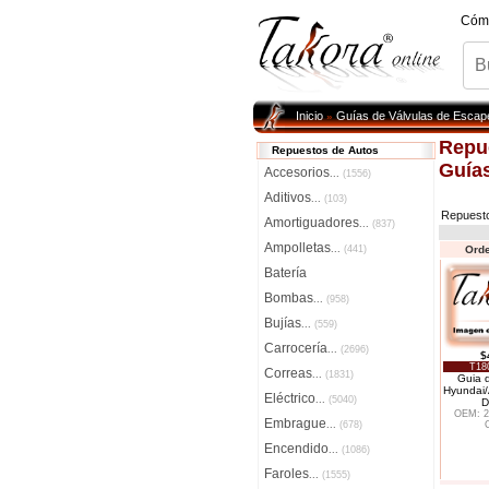
Cóm
Inicio
Guías de Válvulas de Escap
»
Repu
Repuestos de Autos
Guías
Accesorios
...
(1556)
Aditivos
...
(103)
Repuest
Amortiguadores
...
(837)
Ampolletas
...
(441)
Orde
Batería
Bombas
...
(958)
Bujías
...
(559)
Carrocería
...
(2696)
$
T18
Correas
...
(1831)
Guia 
Hyundai
Eléctrico
...
(5040)
D
OEM: 2
Embrague
...
(678)
Encendido
...
(1086)
Faroles
...
(1555)