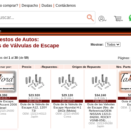
|
|
|
o comprar?
Despacho
Dudas
Contáctenos
e
estos de Autos:
 de Válvulas de Escape
Mostrar:
os del
1
al
30
(de
59
)
Páginas
nar por:
Precio
↓
Repuestos
↓
Origen de Repuesto
Nro. Part
4.390
$23.920
$29.120
$34.240
$
0-6131-7
(x 8 Uds.)
(x 8 Uds.)
(x 8 Uds.)
T181
de Escape,
T181-0076-2
T181-0077-0
T181-2060-7
Guia d
Guia de la Valvula de
Guia de la Valvula de
Guia de las Valvulas
/Accent 2006
Es
Escape A12, 120Y
Escape Hyundai H-1
de Escape (Nro. de
iesel
OEM: 1
73/
D4Cb (Mobis)
Referencia/OEM:
J
2115-2A000
Corea
OEM: 13213-H0113
OEM: 22115-4A000
NISSAN 13213-
Japón
Corea
6N260, ROCKY
VGNB-058)
. . .
OEM: 13213-6N260
Japón