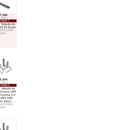
7.280
8 Uds.)
-5805-7
 Valvula de
13-15 Excel
2115-21000
orea
3.360
4 Uds.)
-2509-4
 Valvula de
 Corona 18R
 Corona 2.0
1983 18R
hc benci
. . .
1126-33011
apón