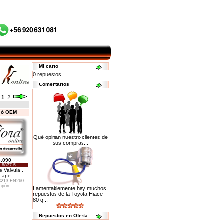
Mi carro
0 repuestos
Comentarios
:
1
2
s ó OEM
Qué opinan nuestro clientes de
sus compras...
3.090
-8877-5
e Valvula ,
cape
3213-EN260
apón
Lamentablemente hay muchos
repuestos de la Toyota Hiace
80 q ..
Repuestos en Oferta