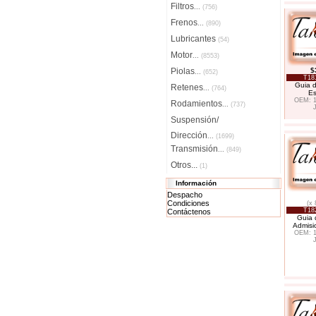
Filtros
...
(756)
Frenos
...
(890)
Lubricantes
(54)
Motor
...
(8553)
Piolas
$
...
(652)
T18
Guia d
Retenes
...
(764)
E
OEM: 1
Rodamientos
...
(737)
Suspensión/
Dirección
...
(1699)
Transmisión
...
(849)
Otros...
(1)
Información
Despacho
Condiciones
(x 
T18
Contáctenos
Guia 
Admisi
OEM: 1