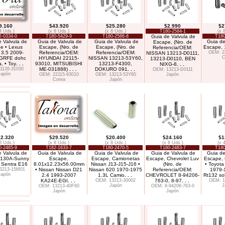
9.160
$43.920
$25.280
$2.990
$2
4 Uds.)
(x 8 Uds.)
(x 8 Uds.)
T180-2584-1
(x 
2-0334-0
T180-5429-9
T180-2586-8
Guia de Valvula de
T180
 Valvula de
Guia de Valvula de
Guia de Valvula de
Guia de
Escape, (Nro. de
e • Lexus
Escape, (Nro. de
Escape, (Nro. de
Escape, 
Referencia/OEM:
 3.5 2009-
Referencia/OEM:
Referencia/OEM:
OEM: 2
NISSAN 13213-D0111,
C
GRFE dohc
HYUNDAI 22115-
NISSAN 13213-53Y60,
13213-D0110, BEN
, • Toy
. . .
93010, MITSUBISHI
13213-F4300,
NIXG-8
. . .
1126-31030
ME-031888)
. . .
DOKURO 091
. . .
OEM: 13213-D0111
Japón
OEM: 22115-93010
OEM: 13213-53Y60
Japón
Corea
Japón
2.320
$29.520
$20.400
$24.160
$1
8 Uds.)
(x 8 Uds.)
(x 8 Uds.)
(x 8 Uds.)
(x 
0-2465-9
T182-1633-7
T180-2470-5
T180-2483-7
T180
 Valvula de
Guia de Valvula de
Guia de Valvula de
Guia de Valvula de
Guia de
 130A-Sunny
Escape,
Escape, Camionetas
Escape, Chevrolet Luv
Escape,
 Sentra E16
8.01x12.23x56.00mm
Nissan J13-J15-J16 •
(Nro. de
• Toyota
3213-15M01
• Nissan Nissan D21
Nissan 620 1970-1975
Referencia/OEM:
1979-
Japón
2.4 1993-2007
1.3L Camio
. . .
CHEVROLET 8-94206-
Rt132 so
KA24E-EGI
. . .
OEM: 13213-30002
763-0, 8-97
. . .
OEM: 1
Japón
J
OEM: 13213-40F60
OEM: 8-94206-763-0
Japón
Japón