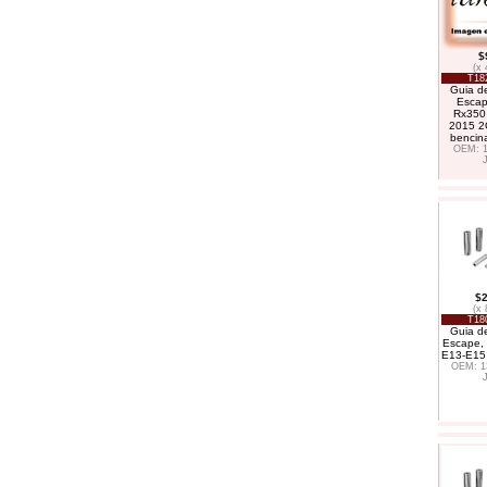
$
(x 
T18
Guia de
Escap
Rx350
2015 2
bencina
OEM: 1
$2
(x 
T18
Guia de
Escape,
E13-E15
OEM: 1