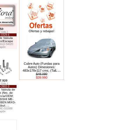
$0
Ofertas y rebajas!
8 Uds.)
-0329-4
de Valvula
on/Escape
1122-54020
apón
Cubre Auto (Fundas para
Autos) Dimesiones:
483x178x117 cms, (Tall
. . .
$48.090
$39.990
7.920
8 Uds.)
-2602-3
 Valvula de
 (Nro. de
ncia/OEM:
BISHI ME-
 BEN MIXG-
&bul
. . .
ME-031888
apón