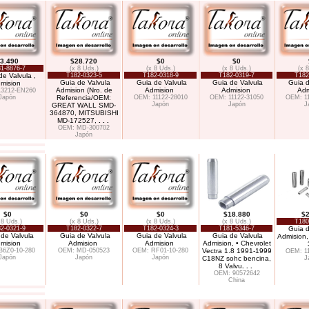
3.490
$28.720
$0
$0
1-8876-7
(x 8 Uds.)
(x 8 Uds.)
(x 8 Uds.)
(x 
de Valvula ,
T182-0323-5
T182-0318-9
T182-0319-7
T182
Guia de Valvula
Guia de Valvula
Guia de Valvula
Guia d
mision
Admision (Nro. de
Admision
Admision
Adm
13212-EN260
Japón
Referencia/OEM:
OEM: 11122-28010
OEM: 11122-31050
OEM: 1
Japón
Japón
J
GREAT WALL SMD-
364870, MITSUBISHI
MD-172527,
. . .
OEM: MD-300702
Japón
$0
$0
$0
$18.880
$2
 8 Uds.)
(x 8 Uds.)
(x 8 Uds.)
(x 8 Uds.)
T180
2-0321-9
T182-0322-7
T182-0324-3
T181-5346-7
Guia d
de Valvula
Guia de Valvula
Guia de Valvula
Guia de Valvula
Admision,
mision
Admision
Admision
Admision, • Chevrolet
B6Z0-10-280
OEM: MD-050523
OEM: RF01-10-280
Vectra 1.8 1991-1999
OEM: 1
Japón
Japón
Japón
C18NZ sohc bencina,
J
8 Valvu
. . .
OEM: 90572642
China