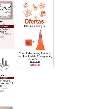
$0
8 Uds.)
Ofertas y rebajas!
-0320-0
e Valvula
ision
1122-71020
apón
Cono Reflectante, Retractil,
con Luz Led de Emergencia,
altura 50
. . .
$21.490
$18.690
.890
-7598-9
e Valvula
 Motores 2T,
3T
1122-25021
apón