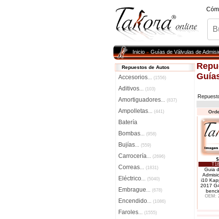
Cóm
Inicio
Guías de Válvulas de Admisi
»
Repu
Repuestos de Autos
Guías
Accesorios
...
(1556)
Aditivos
...
(103)
Repuest
Amortiguadores
...
(837)
Ampolletas
...
(441)
Orde
Batería
Bombas
...
(958)
Bujías
...
(559)
Carrocería
...
(2696)
$
T18
Correas
...
(1831)
Guia d
Admisi
Eléctrico
...
(5040)
i10 Kap
2017 G4
Embrague
...
(678)
benci
OEM: 
Encendido
...
(1086)
Faroles
...
(1555)