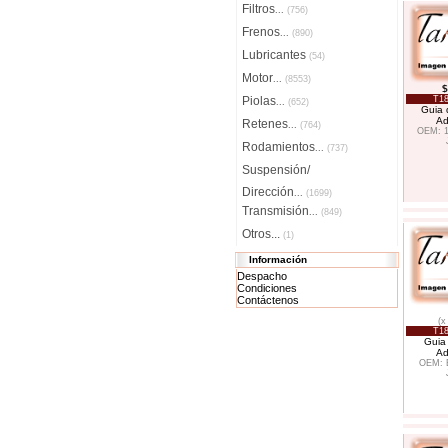
Filtros
...
(756)
Frenos
...
(890)
Lubricantes
(54)
Motor
...
(8553)
$
Piolas
T18
...
(652)
Guia 
Ad
Retenes
...
(764)
OEM: 
Rodamientos
...
(737)
Suspensión/
Dirección
...
(1699)
Transmisión
...
(849)
Otros...
(1)
Información
Despacho
Condiciones
Contáctenos
(x
T18
Guia 
Ad
OEM: 