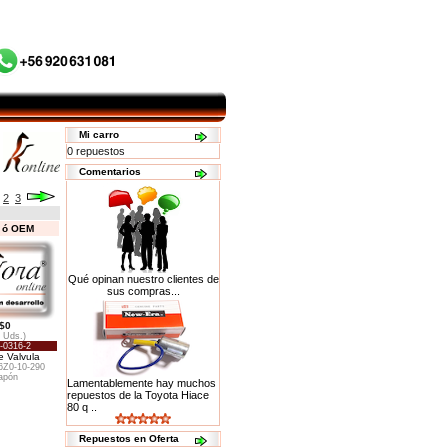
Mi carro
0 repuestos
Comentarios
2
3
s ó OEM
Qué opinan nuestro clientes de
sus compras...
$0
8 Uds.)
-0316-2
e Valvula
Z0-10-290
apón
Lamentablemente hay muchos
repuestos de la Toyota Hiace
80 q ..
Repuestos en Oferta