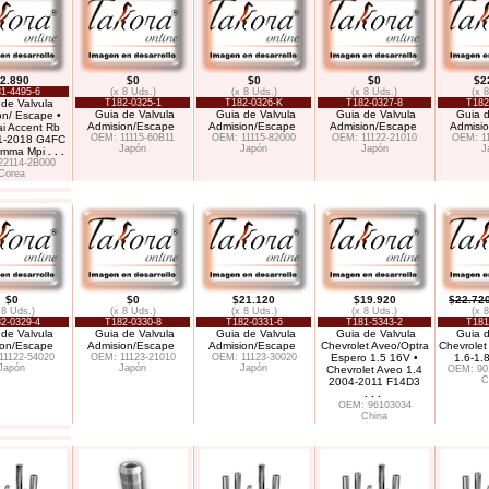
2.890
$0
$0
$0
$2
1-4495-6
(x 8 Uds.)
(x 8 Uds.)
(x 8 Uds.)
(x 
de Valvula
T182-0325-1
T182-0326-K
T182-0327-8
T182
Guia de Valvula
Guia de Valvula
Guia de Valvula
Guia d
on/ Escape •
Admision/Escape
Admision/Escape
Admision/Escape
Admisi
i Accent Rb
OEM: 11115-60B11
OEM: 11115-82000
OEM: 11122-21010
OEM: 1
1-2018 G4FC
Japón
Japón
Japón
J
amma Mpi
. . .
22114-2B000
Corea
$0
$0
$21.120
$19.920
$22.72
 8 Uds.)
(x 8 Uds.)
(x 8 Uds.)
(x 8 Uds.)
(x 
2-0329-4
T182-0330-8
T182-0331-6
T181-5343-2
T181
de Valvula
Guia de Valvula
Guia de Valvula
Guia de Valvula
Guia d
ion/Escape
Admision/Escape
Admision/Escape
Chevrolet Aveo/Optra
Chevrolet
11122-54020
OEM: 11123-21010
OEM: 11123-30020
Espero 1.5 16V •
1.6-1.
Japón
Japón
Japón
Chevrolet Aveo 1.4
OEM: 90
C
2004-2011 F14D3
. . .
OEM: 96103034
China