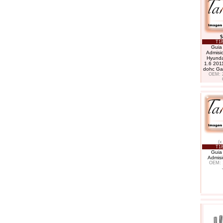
$
T18
Guia 
Admisi
Hyunda
1.6 201
dohc G
OEM: 
(x
T18
Guia 
Admis
OEM: 