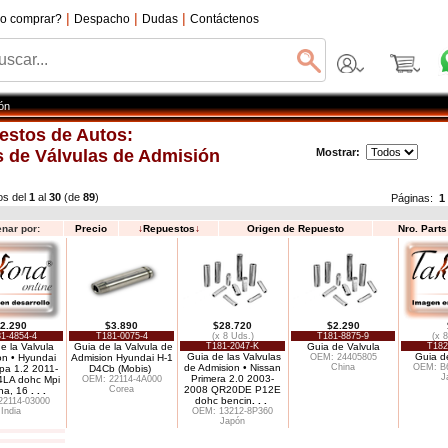
|
|
|
o comprar?
Despacho
Dudas
Contáctenos
ón
estos de Autos:
 de Válvulas de Admisión
Mostrar:
os del
1
al
30
(de
89
)
Páginas:
1
nar por:
Precio
↓
Repuestos
↓
Origen de Repuesto
Nro. Part
2.290
$3.890
$28.720
$2.290
1-4854-4
T181-0075-4
(x 8 Uds.)
T181-8875-9
(x 
e la Valvula
Guia de la Valvula de
T181-2047-K
Guia de Valvula
T182
Guia de las Valvulas
Guia d
on • Hyundai
Admision Hyundai H-1
OEM: 24405805
de Admision • Nissan
China
OEM: B6
pa 1.2 2011-
D4Cb (Mobis)
J
Primera 2.0 2003-
LA dohc Mpi
OEM: 22114-4A000
Corea
2008 QR20DE P12E
na, 16
. . .
dohc bencin
. . .
22114-03000
India
OEM: 13212-8P360
Japón