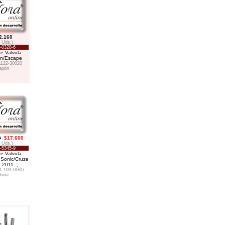
2.160
8 Uds.)
-0328-6
e Valvula
on/Escape
1122-30020
apón
0
$17.600
8 Uds.)
-5345-9
e Valvula
 Sonic/Cruze
8 2011- ,
1-109-DG07
hina