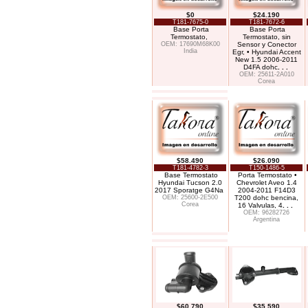
$0
$24.190
T181-7675-0
T181-7672-6
Base Porta
Base Porta
Termostato,
Termostato, sin
OEM: 17690M68K00
Sensor y Conector
India
Egr, • Hyundai Accent
New 1.5 2006-2011
D4FA dohc
. . .
OEM: 25611-2A010
Corea
$58.490
$26.090
T181-4782-3
T150-1486-5
Base Termostato
Porta Termostato •
Hyundai Tucson 2.0
Chevrolet Aveo 1.4
2017 Sporatge G4Na
2004-2011 F14D3
OEM: 25600-2E500
T200 dohc bencina,
Corea
16 Valvulas, 4
. . .
OEM: 96282726
Argentina
$60.790
$35.590