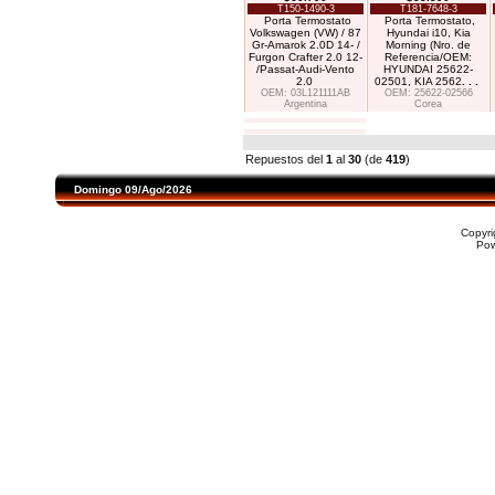
T150-1490-3
T181-7648-3
Porta Termostato
Porta Termostato,
Volkswagen (VW) / 87
Hyundai i10, Kia
Gr-Amarok 2.0D 14- /
Morning (Nro. de
Furgon Crafter 2.0 12-
Referencia/OEM:
/Passat-Audi-Vento
HYUNDAI 25622-
2.0
02501, KIA 2562
. . .
OEM: 03L121111AB
OEM: 25622-02566
Argentina
Corea
Repuestos del
1
al
30
(de
419
)
Domingo 09/Ago/2026
Copyr
Po