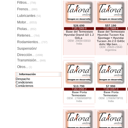
Filtros
...
(756)
Frenos
...
(890)
Lubricantes
(54)
Motor
...
(8553)
$26.690
$57.190
Piolas
T181-5968-6
T181-5969-4
...
(652)
Base del Termostato
Base del Termostato
Hyundai Grand i10 1.2
Hyundai Tucson Kia
Retenes
...
(764)
G4La
Sportage • Hyundai
OEM: 25630-03010
Tucson Jm 2.0 G4Gc
Rodamientos
...
(737)
India
dohc Mpi ben
. . .
OEM: 25620-23640
Suspensión/
Argentina
Dirección
...
(1699)
Transmisión
...
(849)
Otros...
(1)
Información
Despacho
Condiciones
Contáctenos
$13.790
$7.990
T182-0266-2
T182-0267-0
Base Porta
Base Porta
Termostato
Termostato
OEM: 17690M68P00
OEM: 17690M79F01
India
India