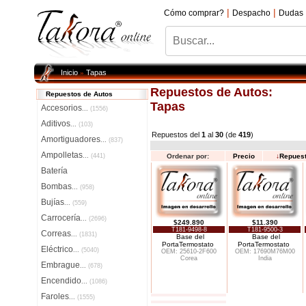
|
|
Cómo comprar?
Despacho
Dudas
Inicio
Tapas
»
Repuestos de Autos:
Repuestos de Autos
Tapas
Accesorios
...
(1556)
Aditivos
...
(103)
Repuestos del
1
al
30
(de
419
)
Amortiguadores
...
(837)
Ampolletas
...
(441)
Ordenar por:
Precio
↓
Repues
Batería
Bombas
...
(958)
Bujías
...
(559)
Carrocería
...
(2696)
$249.890
$11.390
T181-9498-8
T181-9500-3
Correas
...
(1831)
Base del
Base del
PortaTermostato
PortaTermostato
Eléctrico
...
(5040)
OEM: 25610-2F600
OEM: 17690M76M00
Corea
India
Embrague
...
(678)
Encendido
...
(1086)
Faroles
...
(1555)