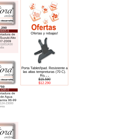
.290
-6005-6
Ofertas y rebajas!
tadura de
Suzuki Alto
07-2009
11851K00
ndia
Porta Tablet/Ipad. Resistente a
las altas tempreturas (70 C).
Ro
. . .
$15.590
$12.290
750
-3285-0
tadura de
de Agua
antra 96-99
124-23000
rea