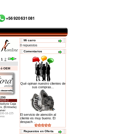
Mi carro
0 repuestos
Comentarios
:
1
2
s ó OEM
Qué opinan nuestro clientes de
sus compras...
.290
-6206-2
adura Caja
s, (Entrada)
wner
00-16-225
El servicio de atención al
rea
cliente es muy bueno. El
despach ..
Repuestos en Oferta