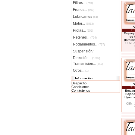
Filtros
...
(756)
Frenos
...
(890)
Lubricantes
(54)
Motor
...
(8553)
$
Piolas
T18
...
(652)
Empaqu
de 
Retenes
...
(764)
(Interm
OEM: A
Rodamientos
...
(737)
Suspensión/
Dirección
...
(1699)
Transmisión
...
(849)
Otros...
(1)
Información
Despacho
$
Condiciones
T18
Contáctenos
Empaq
Bajada
Hyundai
OEM: 