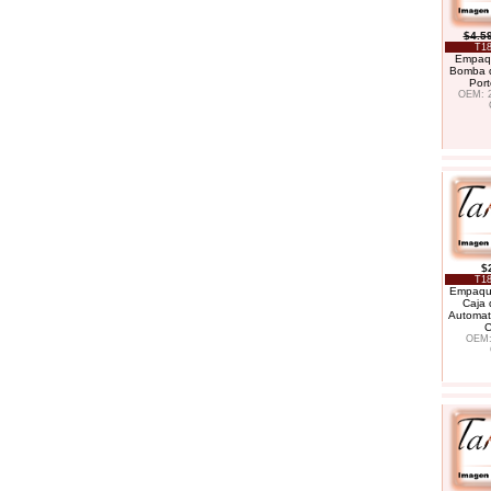
$4.5
T18
Empaq
Bomba 
Por
OEM: 
$
T18
Empaque
Caja 
Automat
C
OEM: