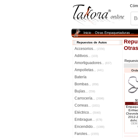
Cóm
Inicio
Otras Empaquetaduras ...
»
Repu
Repuestos de Autos
Otras
Accesorios
...
(1556)
Aditivos
...
(103)
Repuest
Amortiguadores
...
(837)
Ampolletas
...
(441)
Orde
Batería
Bombas
...
(958)
Bujías
...
(559)
Carrocería
...
(2696)
$
T18
Correas
...
(1831)
Empaqu
Enfriad
Eléctrico
...
(5040)
Chevrole
2012-
Embrague
...
(678)
dohc 
OEM:
Encendido
...
(1086)
Faroles
...
(1555)