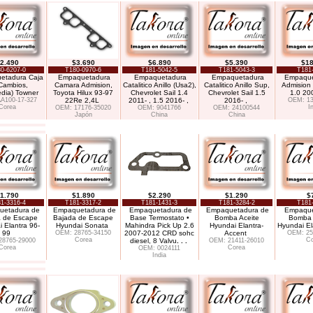
2.490
$3.690
$6.890
$5.390
$18
0-6207-0
T180-0970-6
T181-5042-5
T181-5043-3
T181
etadura Caja
Empaquetadura
Empaquetadura
Empaquetadura
Empaque
Cambios,
Camara Admision,
Catalitico Anillo (Usa2),
Catalitico Anillo Sup,
Admision 
edia) Towner
Toyota Hilux 93-97
Chevrolet Sail 1.4
Chevrolet Sail 1.5
1.0 20
A100-17-327
22Re 2,4L
2011- , 1.5 2016- ,
2016- ,
OEM: 13
Corea
I
OEM: 17176-35020
OEM: 9041766
OEM: 24100544
Japón
China
China
1.790
$1.890
$2.290
$1.290
$
1-3316-4
T181-3317-2
T181-1431-3
T181-3284-2
T181
uetadura de
Empaquetadura de
Empaquetadura de
Empaquetadura de
Empaque
 de Escape
Bajada de Escape
Base Termostato •
Bomba Aceite
Bomba 
 Elantra 96-
Hyundai Sonata
Mahindra Pick Up 2.6
Hyundai Elantra-
Hyundai El
99
OEM: 28765-34150
2007-2012 CRD sohc
Accent
OEM: 25
Corea
Co
28765-29000
diesel, 8 Valvu
. . .
OEM: 21411-26010
Corea
Corea
OEM: 0024111
India