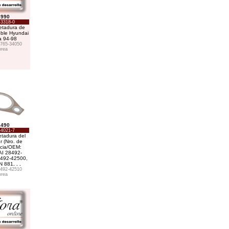
.990
-3318-0
tadura de
ble Hyundai
a 94-98
765-34050
rea
.490
-4021-7
tadura del
r (Nro. de
cia/OEM:
I 28492-
492-42500,
N 881
. . .
492-42510
rea