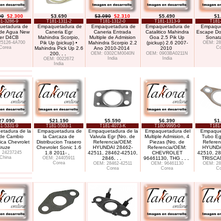
90
$2.300
$3.690
$3.090
$2.310
$5.490
$1
1-3286-9
T181-1311-2
T181-1312-0
T181-1313-9
T181
uetadura de
Empaquetadura de
Empaquetadura de
Empaquetadura de
Empaque
de Agua New
Caneria Egr
Caneria Entrada
Catalitico Mahindra
Escape Do
ter D4CB
Mahindra Scorpio,
Multiple de Admision
Goa 2.5 Pik Up
Sonat
25126-4A700
Pik Up (pickup) •
Mahindra Scorpio 2.2
(pickup) 2.6 2007-
OEM: 28
Corea
Co
Mahindra Pick Up 2.6
Ano 2010-2014
2010
200
. . .
OEM: 0302CM0040N
OEM: 0903BA0211N
India
India
OEM: 0022672
India
27.090
$21.190
$5.590
$6.390
$1
1-5331-9
T181-5593-1
T181-4073-K
T180-9995-0
T181
tadura de la
Empaquetadura de
Empaquetadura de la
Empaquetadura del
Empaque
de Cambio
la Carcaza de
Valvula Egr (Nro. de
Multiple Admision, 4
Tubo Eg
ica Chevrolet
Distribucion Trasero
Referencia/OEM:
Piezas (Nro. de
Referen
ruze
Chevrolet Sonic 1.6
HYUNDAI 28462-
Referencia/OEM:
HYUNDA
 24237245
1.8 2011- ,
42511, 28462-42510,
CHEVROLET
42510, 28
China
OEM: 24405911
2846
. . .
96461130, THG
. . .
TRISCA
Corea
OEM: 28462-42511
OEM: 96461130
OEM: 28
Corea
Corea
Co