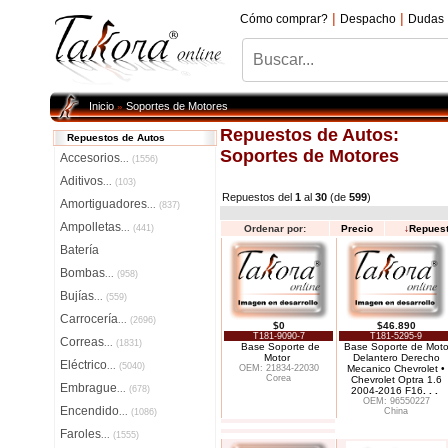
|
|
Cómo comprar?
Despacho
Dudas
Inicio
Soportes de Motores
»
Repuestos de Autos:
Repuestos de Autos
Soportes de Motores
Accesorios
...
(1556)
Aditivos
...
(103)
Repuestos del
1
al
30
(de
599
)
Amortiguadores
...
(837)
Ampolletas
...
(441)
Ordenar por:
Precio
↓
Repues
Batería
Bombas
...
(958)
Bujías
...
(559)
Carrocería
...
(2696)
$0
$46.890
T181-9090-7
T181-5295-9
Correas
...
(1831)
Base Soporte de
Base Soporte de Moto
Motor
Delantero Derecho
Eléctrico
...
(5040)
OEM: 21834-22030
Mecanico Chevrolet •
Corea
Chevrolet Optra 1.6
Embrague
...
(678)
2004-2016 F16
. . .
OEM: 96550227
Encendido
China
...
(1086)
Faroles
...
(1555)