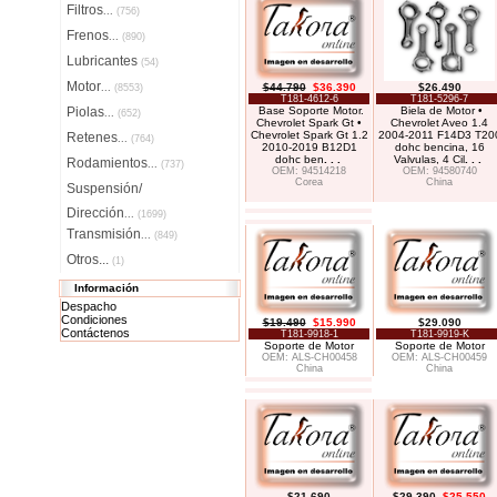
Filtros
...
(756)
Frenos
...
(890)
Lubricantes
(54)
Motor
$44.790
$36.390
$26.490
...
(8553)
T181-4612-6
T181-5296-7
Piolas
Base Soporte Motor.
Biela de Motor •
...
(652)
Chevrolet Spark Gt •
Chevrolet Aveo 1.4
Chevrolet Spark Gt 1.2
2004-2011 F14D3 T20
Retenes
...
(764)
2010-2019 B12D1
dohc bencina, 16
dohc ben
. . .
Valvulas, 4 Cil
. . .
Rodamientos
...
(737)
OEM: 94514218
OEM: 94580740
Corea
China
Suspensión/
Dirección
...
(1699)
Transmisión
...
(849)
Otros...
(1)
Información
Despacho
Condiciones
$19.490
$15.990
$29.090
Contáctenos
T181-9918-1
T181-9919-K
Soporte de Motor
Soporte de Motor
OEM: ALS-CH00458
OEM: ALS-CH00459
China
China
$21.690
$29.390
$25.550