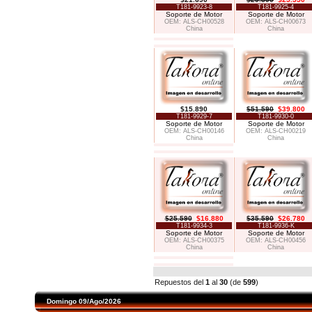
T181-9923-8
T181-9925-4
Soporte de Motor
Soporte de Motor
OEM: ALS-CH00528
OEM: ALS-CH00673
China
China
$15.890
$51.590
$39.800
T181-9929-7
T181-9930-0
Soporte de Motor
Soporte de Motor
OEM: ALS-CH00146
OEM: ALS-CH00219
China
China
$25.590
$16.880
$35.590
$26.780
T181-9934-3
T181-9936-K
Soporte de Motor
Soporte de Motor
OEM: ALS-CH00375
OEM: ALS-CH00456
China
China
Repuestos del
1
al
30
(de
599
)
Domingo 09/Ago/2026