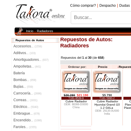
|
|
Cómo comprar?
Despacho
Dudas
Inicio
Radiadores
»
Repuestos de Autos:
Repuestos de Autos
Radiadores
Accesorios
...
(1556)
Aditivos
...
(103)
Repuestos del
1
al
30
(de
658
)
Amortiguadores
...
(837)
Ampolletas
...
(441)
Ordenar por:
Precio
↓
Repuest
Batería
Bombas
...
(958)
Bujías
...
(559)
Carrocería
...
(2696)
$26.290
$21.190
$5.790
T181-9539-9
T181-5990-2
Correas
...
(1831)
Cubre Radiador
Cubre Radiador
C
OEM: 86366-D0000
Hyundai Grand i10
Plas
Eléctrico
...
(5040)
China
1.2 G4La
Plast
OEM: 29135-0U000
Embrague
...
(678)
India
Encendido
...
(1086)
Faroles
...
(1555)