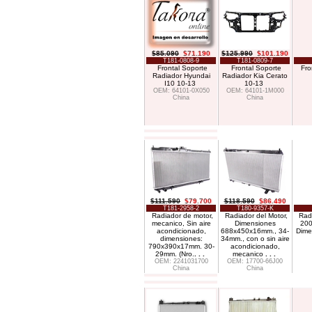
$85.090
$71.190
$125.990
$101.190
T181-0808-9
T181-0809-7
Frontal Soporte
Frontal Soporte
Fro
Radiador Hyundai
Radiador Kia Cerato
I10 10-13
10-13
OEM: 64101-0X050
OEM: 64101-1M000
China
China
$111.590
$79.700
$118.590
$86.490
T181-2958-2
T180-9357-K
Radiador de motor,
Radiador del Motor,
Radi
mecanico, Sin aire
Dimensiones
200
acondicionado,
688x450x16mm., 34-
Dime
dimensiones:
34mm., con o sin aire
790x390x17mm. 30-
acondicionado,
29mm. (Nro.
. . .
mecanico
. . .
OEM: 2241031700
OEM: 17700-66J00
China
China