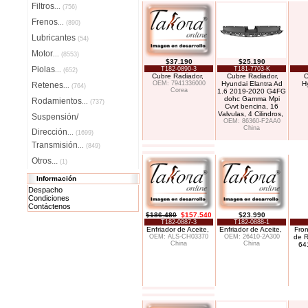
Filtros
...
(756)
Frenos
...
(890)
Lubricantes
(54)
Motor
...
(8553)
$37.190
$25.190
Piolas
T182-0890-3
T181-7703-K
...
(652)
Cubre Radiador,
Cubre Radiador,
C
OEM: 7941336000
Hyundai Elantra Ad
H
Retenes
...
(764)
Corea
1.6 2019-2020 G4FG
dohc Gamma Mpi
Rodamientos
...
(737)
Cvvt bencina, 16
Valvulas, 4 Cilindros,
Suspensión/
OEM: 86360-F2AA0
China
Dirección
...
(1699)
Transmisión
...
(849)
Otros...
(1)
Información
Despacho
Condiciones
Contáctenos
$186.480
$157.540
$23.990
T182-0887-3
T182-0888-1
Enfriador de Aceite,
Enfriador de Aceite,
Fron
OEM: ALS-CH03370
OEM: 26410-2A300
de 
China
China
64