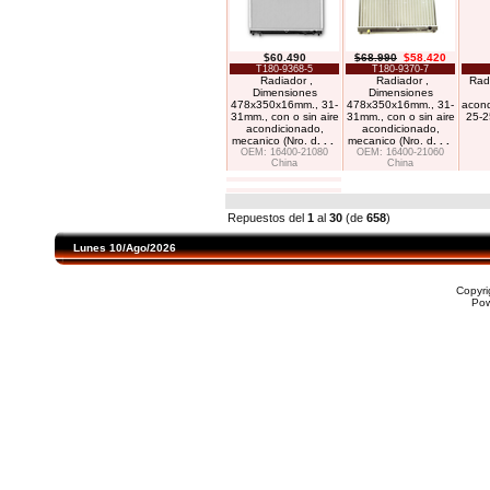
$60.490
$68.990
$58.420
T180-9368-5
T180-9370-7
Radiador ,
Radiador ,
Radi
Dimensiones
Dimensiones
478x350x16mm., 31-
478x350x16mm., 31-
acon
31mm., con o sin aire
31mm., con o sin aire
25-2
acondicionado,
acondicionado,
mecanico (Nro. d
. . .
mecanico (Nro. d
. . .
OEM: 16400-21080
OEM: 16400-21060
China
China
Repuestos del
1
al
30
(de
658
)
Lunes 10/Ago/2026
Copyr
Po