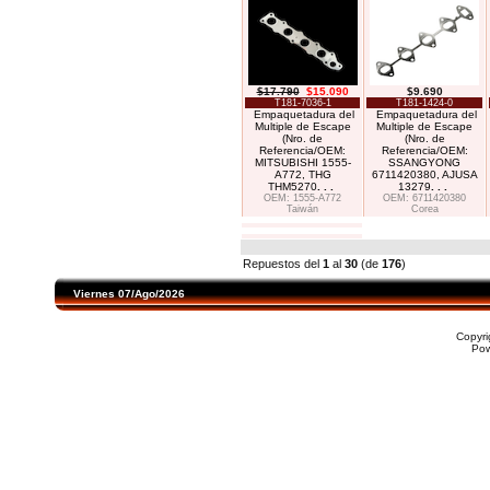
$17.790
$15.090
$9.690
T181-7036-1
T181-1424-0
Empaquetadura del
Empaquetadura del
Multiple de Escape
Multiple de Escape
(Nro. de
(Nro. de
Referencia/OEM:
Referencia/OEM:
MITSUBISHI 1555-
SSANGYONG
A772, THG
6711420380, AJUSA
THM5270
. . .
13279
. . .
OEM: 1555-A772
OEM: 6711420380
Taiwán
Corea
Repuestos del
1
al
30
(de
176
)
Viernes 07/Ago/2026
Copyr
Po