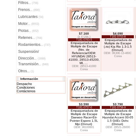
Filtros
...
(756)
Frenos
...
(890)
Lubricantes
(54)
Motor
...
(8553)
Piolas
...
(652)
$7.160
$4.090
(x 4 Uds.)
T181-0753-8
Retenes
...
(764)
T181-0763-5
Empaquetadura de
Empaquetadura de
Multiple de Escape
Rodamientos
...
(737)
Multiple de Escape
(.rio) Kia Rio 1.3-1.5
(Nro. de
(Onnuri)
Suspensión/
Referencia/OEM:
OEM: 0K30E-13-460C
HYUNDAI 28513-
Corea
Dirección
...
(1699)
41000, 28513-45200,
MI
. . .
Transmisión
...
(849)
OEM: 28513-41000
Corea
Otros...
(1)
Información
Despacho
Condiciones
Contáctenos
$3.590
$3.790
T181-0757-0
T181-0758-9
Empaquetadura de
Empaquetadura de
Multiple de Escape
Multiple de Escape
Daewoo Racer-Eti-
Hyundai Accent 00-05
Pointer Espero 1.5L
1.5 G4Ec Dohc
Mpi (Onnuri)
(Onnuri)
OEM: 96100601
OEM: 28521-26000
Corea
Corea