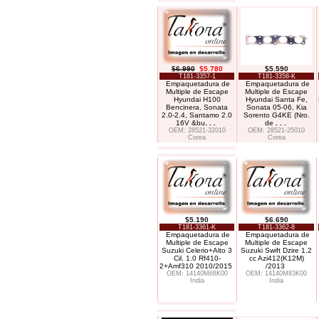
$6.990
$5.780
$5.590
T181-3357-1
T181-3358-K
Empaquetadura de
Empaquetadura de
Multiple de Escape
Multiple de Escape
Hyundai H100
Hyundai Santa Fe,
Bencinera, Sonata
Sonata 05-06, Kia
2.0-2.4, Santamo 2.0
Sorento G4KE (Nro.
16V &bu
. . .
de
. . .
OEM: 28521-32010
OEM: 28521-25010
Corea
Corea
$5.190
$6.690
T181-3361-K
T181-3362-8
Empaquetadura de
Empaquetadura de
Multiple de Escape
Multiple de Escape
Suzuki Celerio+Alto 3
Suzuki Swift Dzire 1.2
Cil. 1.0 Rf410-
cc Azi412(K12M)
2+Amf310 2010/2015
/2013
OEM: 14140M68K00
OEM: 14140M83K00
India
India