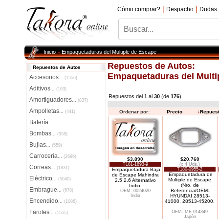
|
|
Cómo comprar?
Despacho
Dudas
Inicio
Empaquetaduras del Multiple de Escape
»
Repuestos de Autos:
Repuestos de Autos
Empaquetaduras del Multi
Accesorios
...
(1556)
Aditivos
...
(103)
Repuestos del
1
al
30
(de
176
)
Amortiguadores
...
(837)
Ampolletas
...
(441)
Ordenar por:
Precio
↓
Repues
Batería
Bombas
...
(958)
Bujías
...
(559)
Carrocería
...
(2696)
$3.890
$20.760
T181-1893-9
(x 4 Uds.)
Correas
...
(1831)
Empaquetadura Baja
T180-0955-2
Empaquetadura de
de Escape Mahindra
Eléctrico
...
(5040)
Multiple de Escape
2.5 2.6 Alternativo
(Nro. de
Indio
Embrague
...
(678)
Referencia/OEM:
OEM: 0024020
India
HYUNDAI 28513-
Encendido
41000, 28513-45200,
...
(1086)
. . .
Faroles
OEM: ME-014349
...
(1555)
Japón