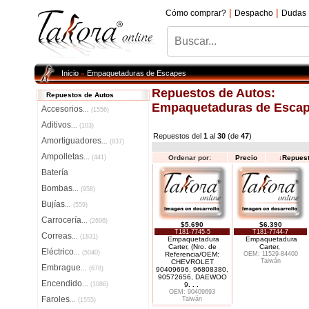
|
|
Cómo comprar?
Despacho
Dudas
Inicio
Empaquetaduras de Escapes
»
Repuestos de Autos:
Repuestos de Autos
Empaquetaduras de Esca
Accesorios
...
(1556)
Aditivos
...
(103)
Repuestos del
1
al
30
(de
47
)
Amortiguadores
...
(837)
Ampolletas
...
(441)
Ordenar por:
Precio
↓
Repues
Batería
Bombas
...
(958)
Bujías
...
(559)
Carrocería
...
(2696)
$5.690
$6.390
T181-7745-5
T181-7744-7
Correas
...
(1831)
Empaquetadura
Empaquetadura
Carter, (Nro. de
Carter,
Eléctrico
...
(5040)
Referencia/OEM:
OEM: 11529-84400
Taiwán
CHEVROLET
Embrague
...
(678)
90409696, 96808380,
90572656, DAEWOO
Encendido
...
(1086)
9
. . .
OEM: 90409693
Faroles
Taiwán
...
(1555)