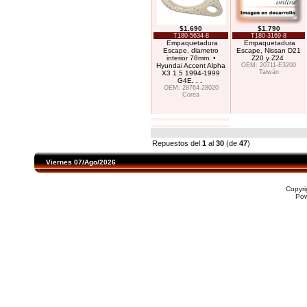
$1.690
$1.790
T180-5634-8
T180-3169-8
Empaquetadura
Empaquetadura
Escape, diametro
Escape, Nissan D21
interior 78mm. •
Z20 y Z24
Hyundai Accent Alpha
OEM: 20711-E3200
Taiwán
X3 1.5 1994-1999
G4E
. . .
OEM: 28764-28020
Corea
Repuestos del
1
al
30
(de
47
)
Viernes 07/Ago/2026
Copyr
Po