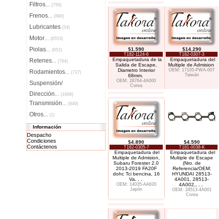
Filtros
...
(756)
Frenos
...
(890)
Lubricantes
(54)
Motor
...
(8553)
Piolas
$1.590
$14.290
...
(652)
T182-1124-6
T182-0307-3
Empaquetadura de la
Empaquetadura del
Retenes
...
(764)
Salida de Escape,
Multiple de Admision
Diametro Interior
OEM: 17105-PWA-007
Rodamientos
...
(737)
Taiwán
68mm.
OEM: 28764-4A000
Suspensión/
Corea
Dirección
...
(1699)
Transmisión
...
(849)
Otros...
(1)
Información
Despacho
Condiciones
$4.890
$4.590
Contáctenos
T182-0305-7
T181-0038-K
Empaquetadura del
Empaquetadura del
Multiple de Admision,
Multiple de Escape
Subaru Forester 2.0
(Nro. de
2013-2019 FA20F
Referencia/OEM:
dohc Tci bencina, 16
HYUNDAI 28513-
Va
. . .
4A001, 28513-
OEM: 14035-AA620
4A002,
. . .
Japón
OEM: 28513-4A001
Corea