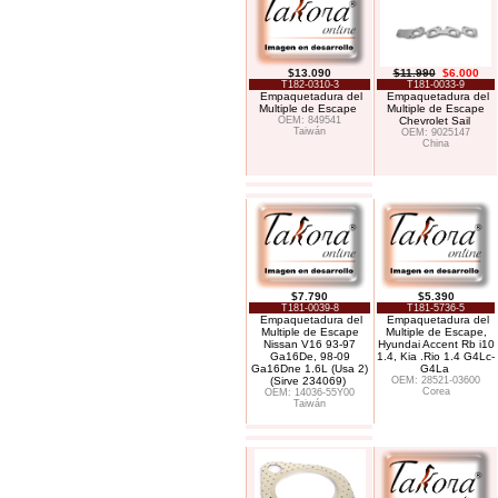
$13.090
$11.990
$6.000
T182-0310-3
T181-0033-9
Empaquetadura del
Empaquetadura del
Multiple de Escape
Multiple de Escape
OEM: 849541
Chevrolet Sail
Taiwán
OEM: 9025147
China
$7.790
$5.390
T181-0039-8
T181-5736-5
Empaquetadura del
Empaquetadura del
Multiple de Escape
Multiple de Escape,
Nissan V16 93-97
Hyundai Accent Rb i10
Ga16De, 98-09
1.4, Kia .Rio 1.4 G4Lc-
Ga16Dne 1.6L (Usa 2)
G4La
(Sirve 234069)
OEM: 28521-03600
Corea
OEM: 14036-55Y00
Taiwán