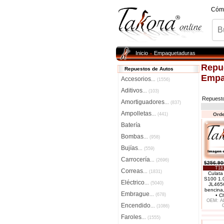
Cóm
Inicio
Empaquetaduras
»
Repu
Repuestos de Autos
Empa
Accesorios
...
(1556)
Aditivos
...
(103)
Repuest
Amortiguadores
...
(837)
Ampolletas
...
(441)
Orde
Batería
Bombas
...
(958)
Bujías
...
(559)
Carrocería
...
(2696)
$256.90
T18
Correas
...
(1831)
Culata
S100 1.
Eléctrico
...
(5040)
JL465
bencina,
Embrague
...
(678)
• C
OEM: A
Encendido
...
(1086)
Faroles
...
(1555)