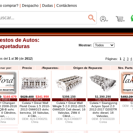
|
|
|
o comprar?
Despacho
Dudas
Contáctenos
estos de Autos:
quetaduras
Mostrar:
os del
1
al
30
(de
2612
)
Páginas:
1
2
3
4
nar por:
Precio
↓
Repuestos
↓
Origen de Repuesto
Nro. Part
0
$160.670
$629.400
$341.950
$398.150
$1.390.290
$492.29
1-9548-8
T181-9547-K
T181-9545-3
T182-0279-4
T181
 • Changan
Culata • Great Wall
Culata • Great Wall
Culata • Ssangyong
C
0 2008-2016
Florid Cross 1.5 2010-
Wingle 5 2.0 2011-2015
Actyon Sport 2.0
OEM: A
QB-B sohc
2013 GW4G15 dohc
GW4D20 Crdi diesel, 16
2012-2017 D20DTR
 4 Cilindros,
bencina, 16 Valvulas,
Valvulas, 2Wd 4
dohc diesel, 16
han
. . .
4 Cilin
. . .
Cilind
. . .
Valvulas,
LS-CH00329
OEM: ALS-CH00251
OEM: ALS-CH00077
OEM: 6710102220
China
China
China
Corea