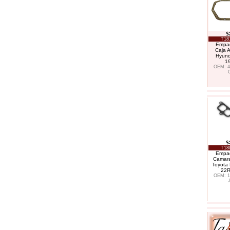
$
T18
Empa
Caja 
Hyund
19
OEM: 4
$
T18
Empa
Camara
Toyota 
22R
OEM: 1