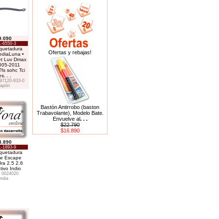
9.090
-6550-3
uetadura
Ofertas y rebajas!
ediaLuna •
et Luv Dmax
005-2011
fs sohc Tci
es
. . .
97120-933-0
apón
Bastón Antirrobo (baston
Trabavolante), Modelo Bate.
Envuelve al
. . .
$22.790
$16.890
3.890
-1893-9
uetadura
de Escape
ra 2.5 2.6
tivo Indio
 0024020
India