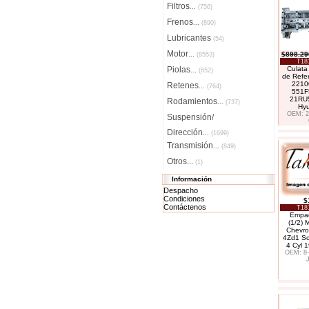
Filtros
...
(756)
Frenos
...
(890)
Lubricantes
(54)
Motor
$898.29
...
(8553)
T18
Piolas
Culata 
...
(652)
de Refe
2210
Retenes
...
(764)
551F
21RU5
Rodamientos
...
(737)
Hy
OEM: 2
Suspensión/
Dirección
...
(1699)
Transmisión
...
(849)
Otros...
(1)
Información
Despacho
Condiciones
$
Contáctenos
T18
Empa
(1/2)
Chevro
4Zd1 So
4 Cyl 
OEM: 8-