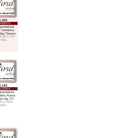
2.490
-6207-0
uetadura
e Cambios,
dia) Towner
100-17-327
orea
3.190
-2204-4
uetadura
dor, Autos
tor Na 77/
K12-763N
apón