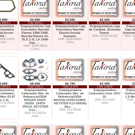
2.890
$2.990
$3.090
$2.290
$
1-4023-3
T181-4024-1
T181-4025-K
T180-6206-2
T180
quetadura
Empaquetadura Caja
Empaquetadura Caja
Empaquetadura Caja
Empaq
Automatica
Automatica Hyundai
Automatica Hyundai
de Cambios, (Entrada)
Caja d
ai Accent
Elantra 1996-1999,
Elantra-Sonata-
Towner
(Interme
94- ,
Hyundai Elantra GL,
Santamo
OEM: AA100-16-225
OEM: AA
Corea
C
5285-22010
GLS 2.0L L4 1999-
OEM: 45285-36010
Corea
Corea
Gas
. . .
OEM: 45285-28010
Corea
3.690
$8.690
$6.790
$3.390
$
0-0970-6
T180-2181-1
T180-2170-6
T180-2166-8
T180
quetadura
Empaquetadura
Empaquetadura
Empaquetadura
Empaq
 Admision,
Carburador (Nro. de
Carburador (Nro. de
Carburador, Auto 160J
Carbura
Hilux 93-97
Referencia/OEM:
Referencia/OEM:
16
1.6 Mo
e 2,4L
NISSAN 16455-
NISSAN 16455-01M00,
OEM: K12-452N
OEM: 
Japón
J
7176-35020
26G00, 16455-
KEYSTER K12-4693N)
Japón
26G10, KEYSTER
&bu
. . .
K12-
. . .
OEM: K12-4693N
Japón
OEM: K12-4911H
Japón