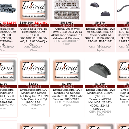
0
$731.890
$359.860
$270.880
$563.090
$9.870
$
1-9550-K
T182-0280-8
T181-9546-1
T181-6555-4
T181
(sola) (Nro.
Culata Sola (Nro. de
Culata, Great Wall
Empaquetadura (1/2)
Empaq
rencia/OEM:
Referencia/OEM:
Haval 3 2.0 2011-2014
MediaLuna (Nro. de
(1/2) M
0-2F000,
PEUGEOT
4G63 sohc bencina, 16
Referencia/OEM:
Chevrol
5-2F000,
9634005110, 0200-
Valvulas, 4 Cilindros,
SUZUKI 11139-86500,
3.0 2
2FF00) •
AC, ALS 0200-AC) •
OEM: ALS-CH00175
STONE JF-A6101)
4JH1T T
China
und
. . .
Cit
. . .
. . .
di
2100-2F000
OEM: 0200-AC
OEM: 11139-86500
OEM: 8-
Otro
China
Japón
J
1.790
$1.690
$2.890
$7.690
$
1-6551-1
T181-6553-8
T181-6554-6
T181-6552-K
T181
quetadura
Empaquetadura (1/2)
Empaquetadura (1/2)
Empaquetadura (1/2)
Empaq
 MediaLuna
MediaLuna Nissan
MediaLuna Subaru
MediaLuna, 30mm.
Baja 
let Luv 2.3
D21 King Kab 2.0 Z20
Forester 2.0 Ej204 Dohc
(Nro. de
Mahind
hc Bencina
Sohc Bencina 4 Cyl
Bencina 2006-2012
Referencia/OEM:
Alterna
1989-1998
1986-1994
OEM: 11051-AA070
HYUNDAI 22442-
OEM:
Japón
94220-423-1
OEM: 11051-W0401
42001, 22442-
Japón
Japón
42000,
. . .
OEM: MD-050536
Japón