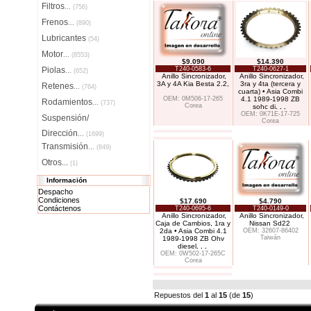
Filtros
...
(756)
Frenos
...
(890)
Lubricantes
(54)
Motor
...
(8553)
$9.090
$14.390
Piolas
T240-0583-6
T240-0627-1
...
(652)
Anillo Sincronizador,
Anillo Sincronizador,
3A y 4A Kia Besta 2.2,
3ra y 4ta (tercera y
Retenes
...
(764)
cuarta) • Asia Combi
OEM: 0M506-17-265
4.1 1989-1998 ZB
Rodamientos
...
(737)
Corea
sohc di
. . .
OEM: 0K71E-17-725
Suspensión/
Corea
Dirección
...
(1699)
Transmisión
...
(849)
Otros...
(1)
Información
Despacho
Condiciones
$17.690
$4.790
Contáctenos
T240-0695-6
T240-0149-0
Anillo Sincronizador,
Anillo Sincronizador,
Caja de Cambios, 1ra y
Nissan Sd22
2da • Asia Combi 4.1
OEM: 32607-86402
Taiwán
1989-1998 ZB Ohv
diesel
. . .
OEM: 0W502-17-265C
Corea
Repuestos del
1
al
15
(de
15
)