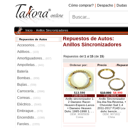
|
|
Cómo comprar?
Despacho
Dudas
Inicio
Anillos Sincronizadores
»
Repuestos de Autos:
Repuestos de Autos
Anillos Sincronizadores
Accesorios
...
(1556)
Aditivos
...
(103)
Repuestos del
1
al
15
(de
15
)
Amortiguadores
...
(837)
Ampolletas
Ordenar por:
Precio
↓
Repues
...
(441)
Batería
Bombas
...
(958)
Bujías
...
(559)
Carrocería
...
(2696)
$13.590
$10.990
$8.990
T180-8978-5
T181-5031-K
Correas
...
(1831)
Anillo sincronizador 1-
Anillo Sincronizador
2 Daewoo Racer-
3ra-4ta-5ta-Reversa, •
Eléctrico
...
(5040)
Heaven-Espero-Lanos
Chevrolet Sail 1.4
• Daewoo Heaven
2011-2017 F14D Lcu
Embrague
...
(678)
Dohc 1995-1998 1
. . .
dohc bencin
. . .
OEM: 90305939
OEM: 9071611
Encendido
Corea
China
...
(1086)
Faroles
...
(1555)