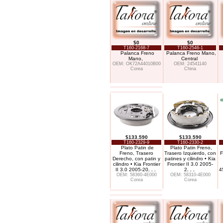
$0
$0
T160-2168-7
T160-2546-1
Palanca Freno
Palanca Freno Mano,
Mano,
Central
OEM: OK72A44010B00
OEM: 24541140
Corea
China
$133.590
$133.590
T160-2329-9
T160-2330-2
Plato Patin de
Plato Patin Freno,
Freno, Trasero
Trasero Izquierdo, con
F
Derecho, con patin y
patines y cilindro • Kia
cilindro • Kia Frontier
Frontier II 3.0 2005-
II 3.0 2005-20
. . .
2
. . .
4
OEM: 58360-4E000
OEM: 58310-4E000
Corea
Corea