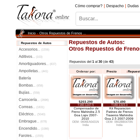
|
|
Cómo comprar?
Despacho
Dudas
Inicio
Otros Repuestos de Frenos ...
»
Repuestos de Autos:
Repuestos de Autos
Otros Repuestos de Frenos
Accesorios
...
(1556)
Aditivos
...
(103)
Repuestos del
1
al
30
(de
43
)
Amortiguadores
...
(837)
Ampolletas
...
(441)
Ordenar por:
Precio
↓
Repues
Batería
Bombas
...
(958)
Bujías
...
(559)
Carrocería
...
(2696)
$203.290
$70.490
T160-1247-5
T160-1315-3
Correas
...
(1831)
Compensador de
Kit Reparacion
Freno Mahindra 2.5
Patines de Frenos
Eléctrico
...
(5040)
Goa Lspv 2007-
Traseros Mahindra
2010
Goa 2.5 2007-2009
Embrague
...
(678)
OEM: 0606EA0431N
OEM: 0602BB0470N
India
India
Encendido
...
(1086)
Faroles
...
(1555)