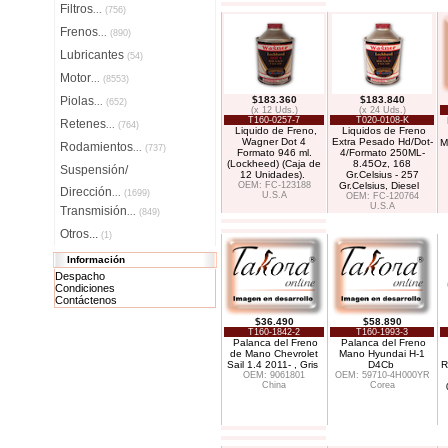
Filtros
...
(756)
Frenos
...
(890)
Lubricantes
(54)
Motor
...
(8553)
Piolas
$183.360
$183.840
...
(652)
(x 12 Uds.)
(x 24 Uds.)
T160-0257-7
T020-0108-K
Retenes
...
(764)
Liquido de Freno,
Liquidos de Freno
Wagner Dot 4
Extra Pesado Hd/Dot-
M
Rodamientos
...
(737)
Formato 946 ml.
4/Formato 250ML-
(Lockheed) (Caja de
8.45Oz, 168
Suspensión/
12 Unidades).
Gr.Celsius - 257
OEM: FC-123188
Gr.Celsius, Diesel
Dirección
...
(1699)
U.S.A
OEM: FC-120764
U.S.A
Transmisión
...
(849)
Otros...
(1)
Información
Despacho
Condiciones
Contáctenos
$36.490
$58.890
T160-1842-2
T160-1993-3
Palanca del Freno
Palanca del Freno
de Mano Chevrolet
Mano Hyundai H-1
Sail 1.4 2011- , Gris
D4Cb
R
OEM: 9061801
OEM: 59710-4H000YR
China
Corea