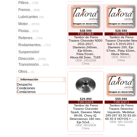
Filtros
...
(756)
Frenos
...
(890)
Lubricantes
(54)
Motor
...
(8553)
Piolas
$38.590
$28.590
...
(652)
T160-1708-6
T160-1709-4
Tambor de Freno
Tambor de Freno
Retenes
...
(764)
Trasero Chevrolet N300
Trasero Chevrolet Ne
2011-2017,
Sail 1.5 2015-2017,
Rodamientos
...
(737)
Diametro:240mm.,
Diametro 200, Eje:
Eje:60mm.,
57mm., Pista 42mm.,
Suspensión/
Pista:51mm.,
Altura 58mm.,
Altura:68.5mm., T165
OEM: 9064171
Dirección
...
(1699)
China
OEM: 24510208
China
Transmisión
...
(849)
Otros...
(1)
Información
Despacho
Condiciones
Contáctenos
$29.890
$59.090
T160-1124-K
T160-1137-1
Tambor de Freno
Tambor de Freno
Trasero Chevrolet
Trasero Derecho/
Spark, Daewoo Matiz
Izquierdo, Medidas:
99-08, Chery iQ.
295-297 93.50 83.00-
Dimensiones 180 mm.,
66.50 6 HOYOS •
. . .
Eje:52x4
. . .
OEM: MN-102439
China
OEM: 96316636
China