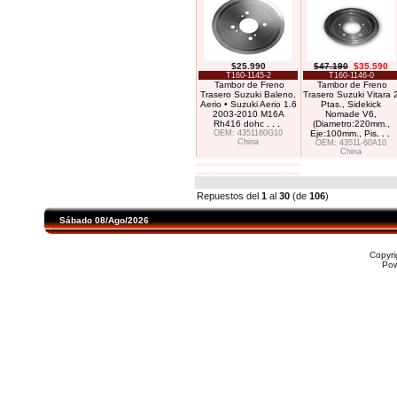
$25.990
$47.190
$35.590
T160-1145-2
T160-1146-0
Tambor de Freno
Tambor de Freno
Trasero Suzuki Baleno,
Trasero Suzuki Vitara 
Aerio • Suzuki Aerio 1.6
Ptas., Sidekick
2003-2010 M16A
Nomade V6,
Rh416 dohc
. . .
(Diametro:220mm.,
OEM: 4351160G10
Eje:100mm., Pis
. . .
China
OEM: 43511-60A10
China
Repuestos del
1
al
30
(de
106
)
Sábado 08/Ago/2026
Copyr
Po