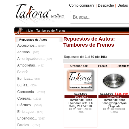
|
|
Cómo comprar?
Despacho
Dudas
Inicio
Tambores de Frenos
»
Repuestos de Autos:
Repuestos de Autos
Tambores de Frenos
Accesorios
...
(1556)
Aditivos
...
(103)
Repuestos del
1
al
30
(de
106
)
Amortiguadores
...
(837)
Ampolletas
...
(441)
Ordenar por:
Precio
↓
Repues
Batería
Bombas
...
(958)
Bujías
...
(559)
Carrocería
...
(2696)
$165.890
$182.990
$146.500
T160-1809-0
T160-0957-1
Correas
...
(1831)
Tambor de Freno
Tambor de freno
Hyundai Creta 1.6
Ssangyong Actyon
Eléctrico
...
(5040)
G4Fg 2017-2018
(Original)
OEM: 58411-A0000
OEM: 4839109001
Embrague
...
(678)
India
Corea
Encendido
...
(1086)
Faroles
...
(1555)