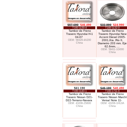
$57.690
$46.490
$32.890
$24.990
T160-1130-4
T160-1132-0
Tambor de Freno
Tambor de Freno
Trasero Hyundai H-1
Trasero Hyundai New
04-07
Accent Diesel 2005-
OEM: 58329-4A200
2001,Kia .Rio II,
China
Diametro 203 mm. Eje
62.6mm
. . .
OEM: 58411-1G000
China
$61.190
$46.190
$40.490
T160-1140-1
T160-1711-6
Tambor de Freno
Tambor de Freno
Trasero Nissan D21-
Trasero Nissan March/
D22-Terrano-Navara
Versa/ Note 11-
OEM: 43206-2S600
OEM: 43206-1HL0A
China
China