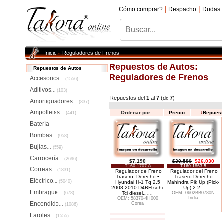
|
|
Cómo comprar?
Despacho
Dudas
Inicio
Reguladores de Frenos
»
Repuestos de Autos:
Repuestos de Autos
Reguladores de Frenos
Accesorios
...
(1556)
Aditivos
...
(103)
Repuestos del
1
al
7
(de
7
)
Amortiguadores
...
(837)
Ampolletas
Ordenar por:
Precio
↓
Repues
...
(441)
Batería
Bombas
...
(958)
Bujías
...
(559)
Carrocería
...
(2696)
$7.190
$30.590
$26.030
T160-1707-8
T160-1863-5
Correas
...
(1831)
Regulador de Freno
Regulador del Freno
Trasero, Derecho •
Trasero Derecho
Eléctrico
...
(5040)
Hyundai H-1 Tq 2.5
Mahindra Pik Up (Pick-
2008-2010 D4BH sohc
Up) 2.2
Embrague
...
(678)
Tci diesel,
. . .
OEM: 0602BB0780N
India
OEM: 58370-4H000
Encendido
Corea
...
(1086)
Faroles
...
(1555)