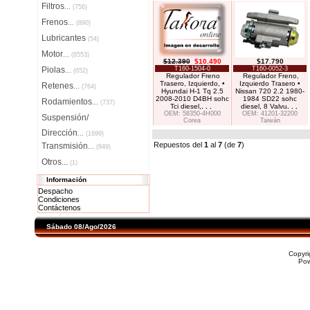
Filtros
...
(756)
Frenos
...
(890)
Lubricantes
(54)
Motor
...
(8553)
$12.390
$10.490
$17.790
Piolas
T160-1504-0
T160-0052-3
...
(652)
Regulador Freno
Regulador Freno,
Trasero, Izquierdo, •
Izquierdo Trasero •
Retenes
...
(764)
Hyundai H-1 Tq 2.5
Nissan 720 2.2 1980-
2008-2010 D4BH sohc
1984 SD22 sohc
Rodamientos
...
(737)
Tci diesel,
. . .
diesel, 8 Valvu
. . .
OEM: 58350-4H000
OEM: 41201-32200
Suspensión/
Corea
Taiwán
Dirección
...
(1699)
Repuestos del
1
al
7
(de
7
)
Transmisión
...
(849)
Otros...
(1)
Información
Despacho
Condiciones
Contáctenos
Sábado 08/Ago/2026
Copyr
Po