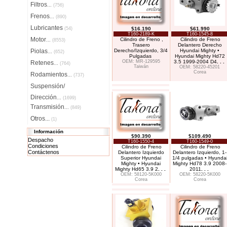
Filtros
...
(756)
Frenos
...
(890)
Lubricantes
(54)
$16.190
$61.990
T160-2189-K
T160-1545-8
Motor
Cilindro de Freno ,
Cilindro de Freno
...
(8553)
Trasero
Delantero Derecho
Piolas
Derecho/Izquierdo, 3/4
Hyundai Mighty •
...
(652)
Pulgadas
Hyundai Mighty Hd72
OEM: MR-129595
3.5 1999-2004 D4
. . .
Retenes
...
(764)
Taiwán
OEM: 58220-45201
Corea
Rodamientos
...
(737)
Suspensión/
Dirección
...
(1699)
Transmisión
...
(849)
Otros...
(1)
Información
$90.390
$109.490
Despacho
T160-1550-4
T160-1549-0
Condiciones
Cilindro de Freno
Cilindro de Freno
Contáctenos
Delantero Izquierdo
Delantero Izquierdo, 1-
Superior Hyundai
1/4 pulgadas • Hyunda
Mighty • Hyundai
Mighty Hd78 3.9 2008-
Mighty Hd65 3.9 2
. . .
2011
. . .
OEM: 58120-5K000
OEM: 58220-5K000
Corea
Corea