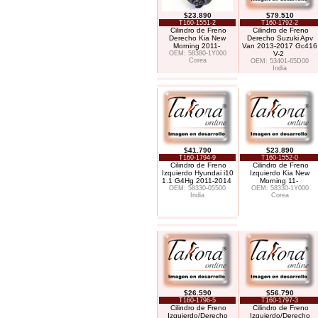
$23.890
$79.510
T160-1551-2
T160-1792-2
Cilindro de Freno
Cilindro de Freno
Derecho Kia New
Derecho Suzuki Apv
Morning 2011-
Van 2013-2017 Gc416
OEM: 58380-1Y000
V-2
Corea
OEM: 53401-65D00
India
$41.790
$23.890
T160-1794-9
T160-1552-0
Cilindro de Freno
Cilindro de Freno
Izquierdo Hyundai i10
Izquierdo Kia New
1.1 G4Hg 2011-2014
Morning 11-
OEM: 58330-05500
OEM: 58330-1Y000
India
Corea
$26.590
$56.790
T160-1796-5
T160-1797-3
Cilindro de Freno
Cilindro de Freno
Izquierdo/Derecho
Izquierdo/Derecho