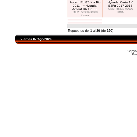
Accent Rb i20 Kia Rio
Hyundai Creta 1.6
2011- , • Hyundai
G4Fg 2017-2018
Accent Rb 1.6
. . .
OEM: 58330-A0000
India
OEM: 58330-0P000
Corea
Repuestos del
1
al
30
(de
190
)
Viernes 07/Ago/2026
Copyr
Po