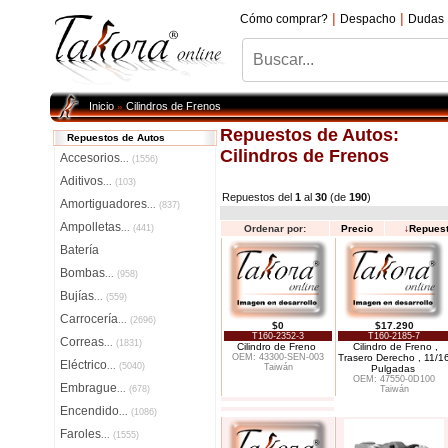
|
|
Cómo comprar?
Despacho
Dudas
Inicio
Cilindros de Frenos
»
Repuestos de Autos:
Repuestos de Autos
Cilindros de Frenos
Accesorios
...
(1556)
Aditivos
...
(103)
Repuestos del
1
al
30
(de
190
)
Amortiguadores
...
(837)
Ampolletas
...
(441)
Ordenar por:
Precio
↓
Repues
Batería
Bombas
...
(958)
Bujías
...
(559)
Carrocería
...
(2696)
$0
$17.290
T160-2352-3
T160-2185-7
Correas
...
(1831)
Cilindro de Freno
Cilindro de Freno ,
OEM: 43300-SEN-003
Trasero Derecho , 11/1
Eléctrico
...
(5040)
Taiwán
Pulgadas
OEM: 47550-0D100
Embrague
...
(678)
Taiwán
Encendido
...
(1086)
Faroles
...
(1555)