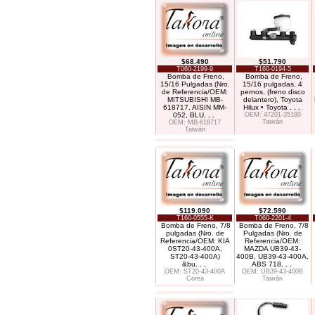
$68.490
$51.790
T060-2199-9
T160-0194-5
Bomba de Freno,
Bomba de Freno,
15/16 Pulgadas (Nro.
15/16 pulgadas, 4
de Referencia/OEM:
pernos, (freno disco
MITSUBISHI MB-
delantero), Toyota
618717, AISIN MM-
Hilux • Toyota
. . .
052, BLU
. . .
OEM: 47201-35180
Taiwán
OEM: MB-618717
Taiwán
$119.090
$72.590
T160-0555-K
T060-2201-4
Bomba de Freno, 7/8
Bomba de Freno, 7/8
pulgadas (Nro. de
Pulgadas (Nro. de
Referencia/OEM: KIA
Referencia/OEM:
0ST20-43-400A,
MAZDA UB39-43-
ST20-43-400A)
400B, UB39-43-400A,
&bu
. . .
ABS 718
. . .
OEM: ST20-43-400A
OEM: UB39-43-400B
Corea
Taiwán