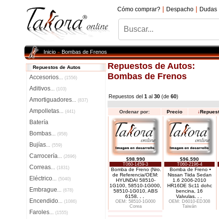
|
|
Cómo comprar?
Despacho
Dudas
Inicio
Bombas de Frenos
»
Repuestos de Autos:
Repuestos de Autos
Bombas de Frenos
Accesorios
...
(1556)
Aditivos
...
(103)
Repuestos del
1
al
30
(de
60
)
Amortiguadores
...
(837)
Ampolletas
...
(441)
Ordenar por:
Precio
↓
Repues
Batería
Bombas
...
(958)
Bujías
...
(559)
Carrocería
...
(2696)
$98.990
$96.590
T060-1459-3
T060-2196-4
Correas
...
(1831)
Bomba de Freno (Nro.
Bomba de Freno •
de Referencia/OEM:
Nissan Tiida Sedan
Eléctrico
...
(5040)
HYUNDAI 58510-
1.6 2006-2010
1G100, 58510-1G000,
HR16DE Sc11 dohc
Embrague
...
(678)
58510-1G010, ABS
bencina, 16
6158
. . .
Valvulas
. . .
Encendido
...
(1086)
OEM: 58510-1G000
OEM: D6010-ED308
Corea
Taiwán
Faroles
...
(1555)