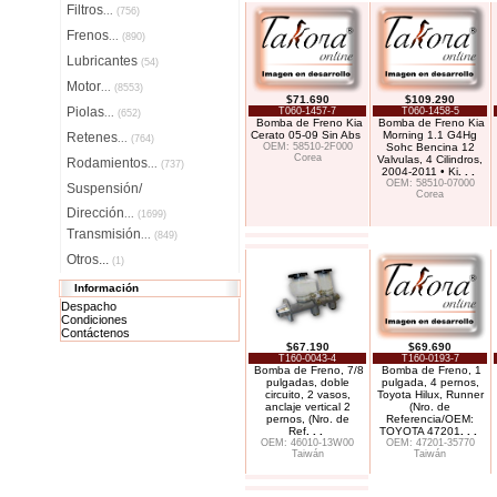
Filtros
...
(756)
Frenos
...
(890)
Lubricantes
(54)
Motor
...
(8553)
$71.690
$109.290
Piolas
T060-1457-7
T060-1458-5
...
(652)
Bomba de Freno Kia
Bomba de Freno Kia
Cerato 05-09 Sin Abs
Morning 1.1 G4Hg
Retenes
...
(764)
OEM: 58510-2F000
Sohc Bencina 12
Corea
Valvulas, 4 Cilindros,
Rodamientos
...
(737)
2004-2011 • Ki
. . .
OEM: 58510-07000
Suspensión/
Corea
Dirección
...
(1699)
Transmisión
...
(849)
Otros...
(1)
Información
Despacho
Condiciones
Contáctenos
$67.190
$69.690
T160-0043-4
T160-0193-7
Bomba de Freno, 7/8
Bomba de Freno, 1
pulgadas, doble
pulgada, 4 pernos,
circuito, 2 vasos,
Toyota Hilux, Runner
anclaje vertical 2
(Nro. de
pernos, (Nro. de
Referencia/OEM:
Ref
. . .
TOYOTA 47201
. . .
OEM: 46010-13W00
OEM: 47201-35770
Taiwán
Taiwán