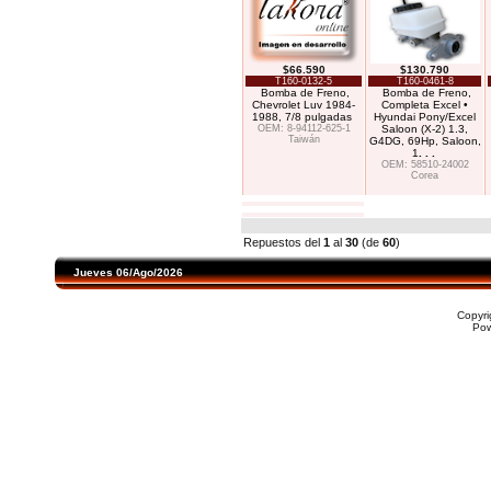
$66.590
$130.790
T160-0132-5
T160-0461-8
Bomba de Freno,
Bomba de Freno,
Chevrolet Luv 1984-
Completa Excel •
1988, 7/8 pulgadas
Hyundai Pony/Excel
OEM: 8-94112-625-1
Saloon (X-2) 1.3,
Taiwán
G4DG, 69Hp, Saloon,
1
. . .
OEM: 58510-24002
Corea
Repuestos del
1
al
30
(de
60
)
Jueves 06/Ago/2026
Copyr
Po