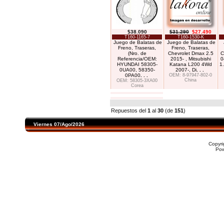
$38.090
$31.290
$27.490
T160-1165-7
T160-1530-K
Juego de Balatas de
Juego de Balatas de
Freno, Traseras,
Freno, Traseras,
(Nro. de
Chevrolet Dmax 2.5
C
Referencia/OEM:
2015- , Mitsubishi
0
HYUNDAI 58305-
Katana L200 4Wd
1
0UA00, 58350-
2007-, Di
. . .
0PA00
. . .
OEM: 8-97947-802-0
China
OEM: 58305-3XA00
Corea
Repuestos del
1
al
30
(de
151
)
Viernes 07/Ago/2026
Copyr
Po