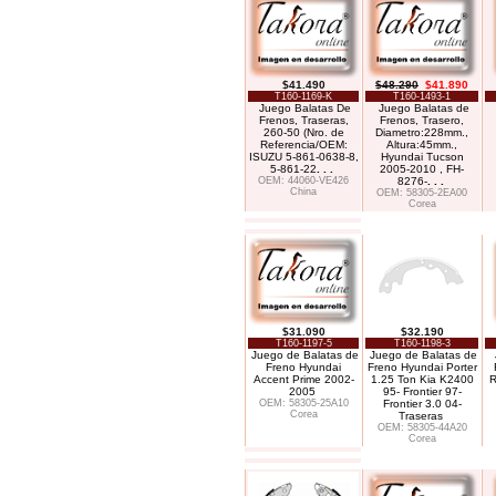
$41.490
$48.290
$41.890
T160-1169-K
T160-1493-1
Juego Balatas De
Juego Balatas de
Frenos, Traseras,
Frenos, Trasero,
260-50 (Nro. de
Diametro:228mm.,
Referencia/OEM:
Altura:45mm.,
ISUZU 5-861-0638-8,
Hyundai Tucson
5-861-22
. . .
2005-2010 , FH-
OEM: 44060-VE426
8276-
. . .
China
OEM: 58305-2EA00
Corea
$31.090
$32.190
T160-1197-5
T160-1198-3
Juego de Balatas de
Juego de Balatas de
Freno Hyundai
Freno Hyundai Porter
Accent Prime 2002-
1.25 Ton Kia K2400
R
2005
95- Frontier 97-
OEM: 58305-25A10
Frontier 3.0 04-
Corea
Traseras
OEM: 58305-44A20
Corea