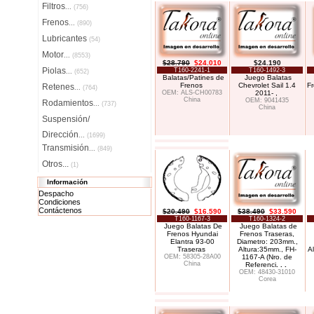
Filtros
...
(756)
Frenos
...
(890)
Lubricantes
(54)
Motor
...
(8553)
$28.790
$24.010
$24.190
Piolas
T160-2241-1
T160-1492-3
...
(652)
Balatas/Patines de
Juego Balatas
Frenos
Chevrolet Sail 1.4
F
Retenes
...
(764)
OEM: ALS-CH00783
2011- ,
China
OEM: 9041435
Rodamientos
...
(737)
China
Suspensión/
Dirección
...
(1699)
Transmisión
...
(849)
Otros...
(1)
Información
Despacho
Condiciones
Contáctenos
$20.490
$16.590
$38.490
$33.590
T160-1167-3
T160-1324-2
Juego Balatas De
Juego Balatas de
Frenos Hyundai
Frenos Traseras,
Elantra 93-00
Diametro: 203mm.,
Traseras
Altura:35mm., FH-
A
OEM: 58305-28A00
1167-A (Nro. de
China
Referenci
. . .
OEM: 48430-31010
Corea