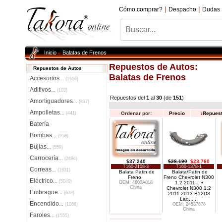
|
|
Cómo comprar?
Despacho
Dudas
Inicio
Balatas de Frenos
»
Repuestos de Autos:
Repuestos de Autos
Balatas de Frenos
Accesorios
...
(1556)
Aditivos
...
(103)
Repuestos del
1
al
30
(de
151
)
Amortiguadores
...
(837)
Ampolletas
...
(441)
Ordenar por:
Precio
↓
Repues
Batería
Bombas
...
(958)
Bujías
...
(559)
Carrocería
...
(2696)
$37.240
$28.190
$23.760
T160-2108-3
T160-1378-1
Correas
...
(1831)
Balata Patin de
Balata/Patin de
Freno,
Freno Chevrolet N300
Eléctrico
...
(5040)
OEM: 4600A018
1.2 2011- , •
China
Chevrolet N300 1.2
Embrague
...
(678)
2011-2013 B12D3
Laq
. . .
Encendido
...
(1086)
OEM: 24537878
China
Faroles
...
(1555)