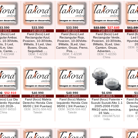
33.590
$33.590
$33.590
$33.590
$27.640
$61.59
0-1913-8
T140-1914-6
T140-1915-4
T140-1916-2
T140
 (foco) Led
Farol (foco) Led
Farol (foco) Led
Farol (foco) Led
Farol (f
gular Ambar,
Rectangular Azul,
Rectangular Rojo,
Rectangular Verde,
Led 
, 10-30Volts,
Posicion, 10-30Volts,
Posicion, 10-30Volts-
Posicion, 10-30Volts,
Hyundai
ts, 3 Led,
9Watts, 3 Led, Uso:
9Watts, 3Led, Uso:
9Watts, 3Led, Uso:
20
0Lm, Uso:
Buses, Gruas,
Camion, Gruas, Freno,
Camion, Gruas,
OEM: 9
C
s, Camio
. . .
Seguridad
. . .
Pos
. . .
Adverten
. . .
 T-4215AM
OEM: T-4215B
OEM: T-4215R
OEM: T-4215G
China
China
China
China
90
$52.910
$40.990
$40.990
$6.690
$1
0-4497-3
T140-4052-8
T140-4053-6
T140-4062-5
T140
foco) Luz Dia
Farol (foco) Maleta
Farol (foco) Maleta
Farol (foco) Patente •
Farol (f
ierdo Hyundai
Derecho Honda Civic
Izquierdo Honda Civic
Suzuki Suzuki Alto 1.1
Derecha
i10 2018- ,
96/00 ( 3/4 Puertas)
96/00 ( 3/4 Puertas )
2005-2006 F10D
Scorp
92207-B4510
OEM: 34151-S04-A02
OEM: 34156-S04-A02
Rf410 sohc bencina,
(picku
China
Taiwán
Taiwán
16 Valv
. . .
0
OEM: 35910M75J10
OEM: 1
India