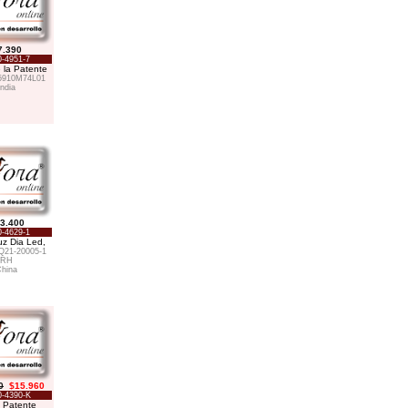
7.390
-4951-7
 la Patente
5910M74L01
India
3.400
-4629-1
uz Dia Led,
21-20005-1
RH
hina
0
$15.960
-4390-K
l Patente