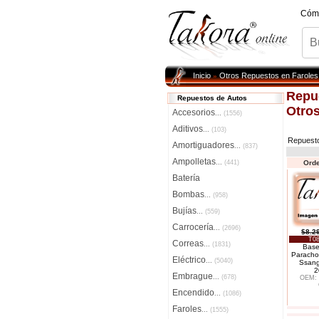
Cóm
Inicio
Otros Repuestos en Faroles 
»
Repu
Repuestos de Autos
Otros
Accesorios
...
(1556)
Aditivos
...
(103)
Repuest
Amortiguadores
...
(837)
Ampolletas
...
(441)
Orde
Batería
Bombas
...
(958)
Bujías
...
(559)
Carrocería
...
(2696)
$8.2
T08
Correas
...
(1831)
Base
Paracho
Eléctrico
...
(5040)
Ssang
2
Embrague
...
(678)
OEM: 
Encendido
...
(1086)
Faroles
...
(1555)