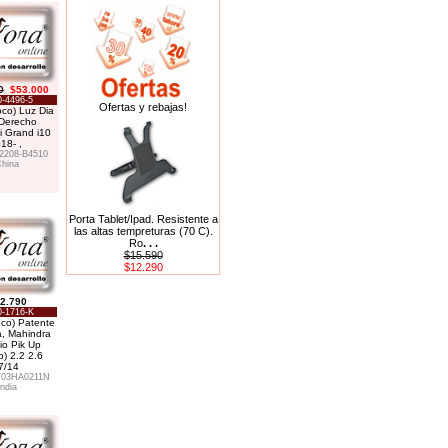
0
$53.000
-4496-5
Ofertas y rebajas!
oco) Luz Dia
Derecho
 Grand i10
18- ,
2208-B4510
hina
Porta Tablet/Ipad. Resistente a
las altas tempreturas (70 C).
Ro
. . .
$15.590
$12.290
2.790
-1716-K
oco) Patente
, Mahindra
io Pik Up
p) 2.2 2.6
7/14
703HA0211N
India