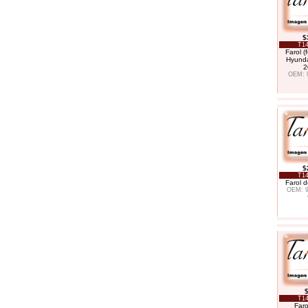
$
T14
Farol (
Hyunda
2
OEM: 
$
T14
Farol d
OEM: 
$
T14
Faro