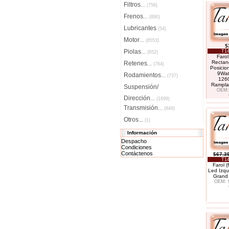
Filtros
...
(756)
Frenos
...
(890)
Lubricantes
(54)
Motor
...
(8553)
$
Piolas
T14
...
(652)
Farol
Rectan
Retenes
...
(764)
Posicion
9Wat
Rodamientos
...
(737)
126
Rampla
Suspensión/
OEM:
Dirección
...
(1699)
Transmisión
...
(849)
Otros...
(1)
Información
Despacho
Condiciones
Contáctenos
$67.3
T14
Farol (
Led Izqu
Grand 
OEM: 