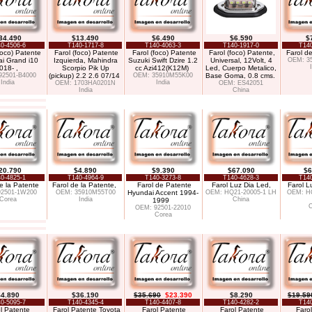
34.490
$13.490
$6.490
$6.590
$
0-4506-6
T140-1717-8
T140-4063-3
T140-1917-0
T140
foco) Patente
Farol (foco) Patente
Farol (foco) Patente
Farol (foco) Patente,
Farol de
i Grand i10
Izquierda, Mahindra
Suzuki Swift Dzire 1.2
Universal, 12Volt, 4
OEM: 3
018- ,
Scorpio Pik Up
cc Azi412(K12M)
Led, Cuerpo Metalico,
92501-B4000
(pickup) 2.2 2.6 07/14
OEM: 35910M55K00
Base Goma, 0.8 cms.
India
India
OEM: 1703HA0201N
OEM: ES42051
India
China
20.790
$4.890
$9.390
$67.090
$6
0-4825-1
T140-4964-9
T140-3273-8
T140-4628-3
T140
e la Patente
Farol de la Patente,
Farol de Patente
Farol Luz Dia Led,
Farol L
92501-1W200
OEM: 35910M55T00
Hyundai Accent 1994-
OEM: HQ21-20005-1 LH
OEM: HQ
Corea
India
China
1999
C
OEM: 92501-22010
Corea
4.890
$36.190
$35.690
$23.390
$8.290
$19.59
0-5095-7
T140-4345-4
T140-4407-8
T140-4282-2
T140
l Patente
Farol Patente Toyota
Farol Patente
Farol Patente
Faro