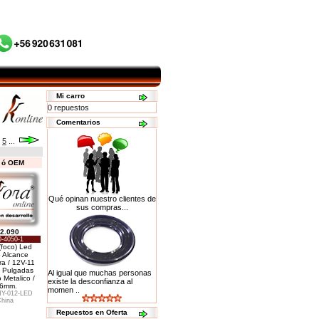
Mi carro
0 repuestos
Comentarios
5
...
s ó OEM
Qué opinan nuestro clientes de
sus compras...
2.090
-4050-1
(foco) Led
 Alcance
ra / 12V-11
6 Pulgadas
Al igual que muchas personas
 Metalico /
existe la desconfianza al
6mm.
momen ..
Y-012-LED
hina
Repuestos en Oferta