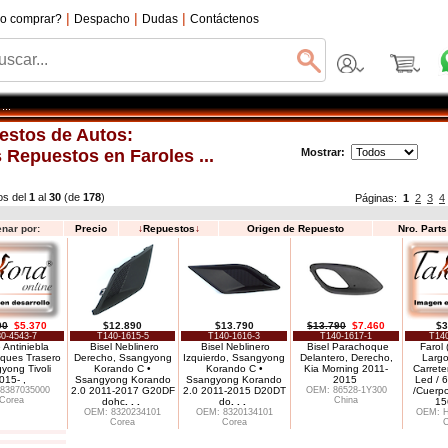
|
|
|
o comprar?
Despacho
Dudas
Contáctenos
...
estos de Autos:
 Repuestos en Faroles ...
Mostrar:
os del
1
al
30
(de
178
)
Páginas:
1
2
3
4
nar por:
Precio
↓
Repuestos
↓
Origen de Repuesto
Nro. Part
90
$5.370
$12.890
$13.790
$13.790
$7.460
$3
0-4543-7
T140-1615-5
T140-1616-3
T140-1617-1
T140
 Antiniebla
Bisel Neblinero
Bisel Neblinero
Bisel Parachoque
Farol 
ques Trasero
Derecho, Ssangyong
Izquierdo, Ssangyong
Delantero, Derecho,
Largo
yong Tivoli
Korando C •
Korando C •
Kia Morning 2011-
Carrete
015- ,
Ssangyong Korando
Ssangyong Korando
2015
Led / 
8387035000
2.0 2011-2017 G20DF
2.0 2011-2015 D20DT
OEM: 86528-1Y300
/Cuerpo
Corea
China
dohc
. . .
do
. . .
15
OEM: 8320234101
OEM: 8320134101
OEM: H
Corea
Corea
C