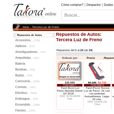
|
|
Cómo comprar?
Despacho
Dudas
Inicio
Tercera Luz de Freno
»
Repuestos de Autos:
Repuestos de Autos
Tercera Luz de Freno
Accesorios
...
(1556)
Aditivos
...
(103)
Repuestos del
1
al
24
(de
24
)
Amortiguadores
...
(837)
Ampolletas
Ordenar por:
Precio
↓
Repues
...
(441)
Batería
Bombas
...
(958)
Bujías
...
(559)
Carrocería
...
(2696)
$39.990
$6.190
$3.720
T140-4495-7
T140-0560-9
Correas
...
(1831)
Farol (foco) Luz
Farol (Foco) Tercera
Freno Hyundai Grand
Luz de Freno, 24 Led,
Eléctrico
...
(5040)
i10 2018- ,
con pedestal,
OEM: 92700-B4000
Autoadhesiva, Largo:
a
Embrague
India
...
(678)
24 cms.
OEM: ES4005-24L
Encendido
China
...
(1086)
Faroles
...
(1555)