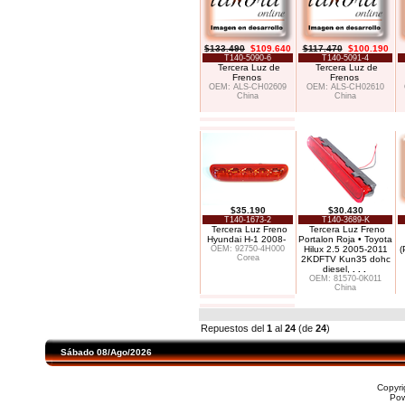
$133.490
$109.640
$117.470
$100.190
T140-5090-6
T140-5091-4
Tercera Luz de
Tercera Luz de
Frenos
Frenos
OEM: ALS-CH02609
OEM: ALS-CH02610
China
China
$35.190
$30.430
T140-1673-2
T140-3689-K
Tercera Luz Freno
Tercera Luz Freno
Hyundai H-1 2008-
Portalon Roja • Toyota
OEM: 92750-4H000
Hilux 2.5 2005-2011
(
Corea
2KDFTV Kun35 dohc
diesel,
. . .
OEM: 81570-0K011
China
Repuestos del
1
al
24
(de
24
)
Sábado 08/Ago/2026
Copyr
Po