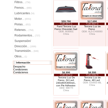
Filtros
...
(756)
Frenos
...
(890)
Lubricantes
(54)
Motor
...
(8553)
$59.790
$17.690
Piolas
T140-3271-1
T140-4927-4
...
(652)
Farol Tercera Luz
Tercera Luz de
Freno Chevrolet Sail
Freno
Retenes
...
(764)
OEM: 9030931
OEM: ALS-CH00093
China
China
Rodamientos
...
(737)
Suspensión/
Dirección
...
(1699)
Transmisión
...
(849)
Otros...
(1)
Información
Despacho
Condiciones
Contáctenos
$6.990
$8.590
T140-4475-2
T140-0562-5
Tercera Luz De
Tercera Luz de
Freno, 24 Led,
Freno, 48 Led
240x60X300mm.,
OEM: ES4003-48L
China
con Pie Adhesivo
OEM: 998775
China