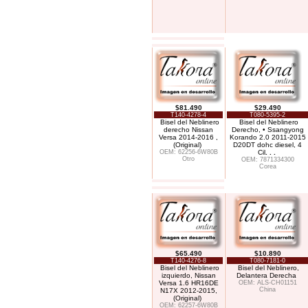
$81.490
$29.490
T140-4278-4
T080-5395-2
Bisel del Neblinero
Bisel del Neblinero
derecho Nissan
Derecho, • Ssangyong
Versa 2014-2016 ,
Korando 2.0 2011-2015
(Original)
D20DT dohc diesel, 4
OEM: 62256-6W80B
Cil
. . .
Otro
OEM: 7871334300
Corea
$65.490
$10.890
T140-4276-8
T080-7181-0
Bisel del Neblinero
Bisel del Neblinero,
izquierdo, Nissan
Delantera Derecha
Versa 1.6 HR16DE
OEM: ALS-CH01151
China
N17X 2012-2015,
(Original)
OEM: 62257-6W80B