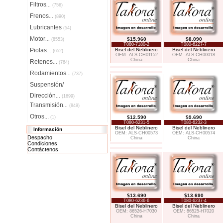
Filtros
...
(756)
Frenos
...
(890)
Lubricantes
(54)
Motor
$15.960
$8.090
...
(8553)
T080-7180-2
T080-6227-7
Piolas
Bisel del Neblinero
Bisel del Neblinero
...
(652)
OEM: ALS-CH01152
OEM: ALS-CH00018
China
China
Retenes
...
(764)
Rodamientos
...
(737)
Suspensión/
Dirección
...
(1699)
Transmisión
...
(849)
Otros...
(1)
$12.590
$9.690
T080-6231-5
T080-6232-3
Bisel del Neblinero
Bisel del Neblinero
Información
OEM: ALS-CH00573
OEM: ALS-CH00574
Despacho
China
China
Condiciones
Contáctenos
$13.690
$13.690
T080-6236-6
T080-6237-4
Bisel del Neblinero
Bisel del Neblinero
OEM: 86526-H7030
OEM: 86525-H7020
China
China