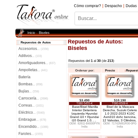
|
|
Cómo comprar?
Despacho
Dudas
Inicio
Biseles
»
Repuestos de Autos:
Repuestos de Autos
Biseles
Accesorios
...
(1556)
Aditivos
...
(103)
Repuestos del
1
al
30
(de
213
)
Amortiguadores
...
(837)
Ampolletas
...
(441)
Ordenar por:
Precio
↓
Repues
Batería
Bombas
...
(958)
Bujías
...
(559)
Carrocería
...
(2696)
$3.490
$10.190
T080-5455-K
T080-6508-K
Correas
...
(1831)
Base/Bisel Manilla
Bisel de la Mascara
Interior Delantera
Derecha, Suzuki Celerio
Eléctrico
...
(5040)
Izquierda Hyundai
1.0 2022-2023 K10C
Grand i10 • Hyundai
Axm310 dohc bencina,
Embrague
...
(678)
i10 Grand 1.0
. . .
12 Valvulas, 3 Cilindros,
OEM: 82611-B4000PYN
OEM: 71742M81R00-0PG
Encendido
India
India
...
(1086)
Faroles
...
(1555)