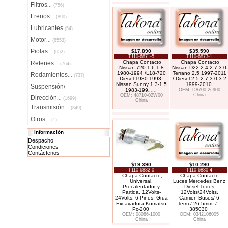
Filtros
...
(756)
Frenos
...
(890)
Lubricantes
(54)
Motor
...
(8553)
Piolas
$17.890
$35.590
...
(652)
T110-6871-5
T110-6873-1
Chapa Contacto
Chapa Contacto
Retenes
...
(764)
Nissan 720 1.6-1.8
Nissan D22 2.4-2.7-3.0
1980-1994 /L18-720
Terrano 2.5 1997-2011
Rodamientos
...
(737)
Diesel 1980-1993,
/ Diesel 2.5-2.7-3.0-3.2
Nissan Sunny 1.3-1.5
1999-2010
Suspensión/
1983-199
. . .
OEM: D8700-2s900
China
OEM: 48710-02W00
Dirección
...
(1699)
China
Transmisión
...
(849)
Otros...
(1)
Información
Despacho
Condiciones
Contáctenos
$19.390
$10.290
T110-6882-0
T110-6880-4
Chapa Contacto,
Chapa Contacto-
Universal,
Luces Mercedes Benz
Precalentador y
Diesel Todos
Partida, 12Volts-
12Volts/24Volts,
24Volts, 6 Pines, Grua
Camion-Buses/ 6
Excavadora Komatsu
Term-/ 26.5mm. / =
Pc-200
385030
OEM: 08086-1000
OEM: 0342106005
China
China