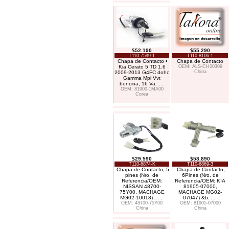
$52.190
$55.290
T110-7599-1
T110-8106-1
Chapa de Contacto •
Chapa de Contacto
Kia Cerato 5 TD 1.6
OEM: ALS-CH00309
China
2009-2013 G4FC dohc
Gamma Mpi Vvt
bencina, 16 Va
. . .
OEM: 81900-1MA00
Corea
$29.590
$58.890
T110-6874-K
T110-6869-3
Chapa de Contacto, 5
Chapa de Contacto,
pines (Nro. de
6Pines (Nro. de
Referencia/OEM:
Referencia/OEM: KIA
NISSAN 48700-
81905-07000,
75Y00, MACHAGE
MACHAGE MG02-
MG02-10018)
. . .
07047) &b
. . .
OEM: 48700-75Y00
OEM: 81905-07000
China
China