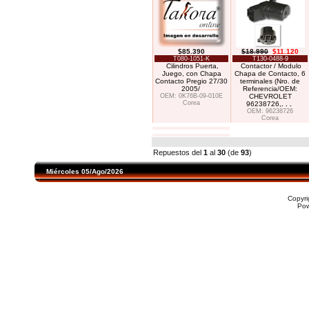
$85.390
$18.990
$11.120
T080-1051-K
T130-0488-9
Cilindros Puerta,
Contactor / Modulo
Juego, con Chapa
Chapa de Contacto, 6
Contacto Pregio 27/30
terminales (Nro. de
2005/
Referencia/OEM:
OEM: 0K76B-09-010E
CHEVROLET
Corea
96238726,
. . .
OEM: 96238726
Corea
Repuestos del
1
al
30
(de
93
)
Miércoles 05/Ago/2026
Copyr
Po