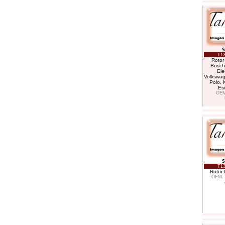
$
T13
Rotor 
Bosch
Ele
Volkswag
Polo, 
Esc
OEM
$
T13
Rotor D
OEM: 