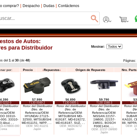
|
|
|
o comprar?
Despacho
Dudas
Contáctenos
estos de Autos:
es para Distribuidor
Mostrar:
os del
1
al
30
(de
48
)
Páginas
nar por:
Precio
↓
Repuestos
↓
Origen de Repuesto
Nro. Part
4.390
$7.990
$6.890
$9.790
$3
0-0232-0
T130-0049-2
T130-0495-1
T130-1046-3
T130
l Distribuidor
Rotor del Distribuidor
Rotor del distribuidor
Rotor del Distribuidor
Rotor del
Nro. de
(Nro. de
(Nro. de
(Nro. de
(Nr
encia/OEM:
Referencia/OEM:
Referencia/OEM:
Referencia/OEM:
Refere
OO 33310-
HYUNDAI 27115-
MITSUBISHI MD-
NISSAN 22157-
SUBAR
000, 33310-
32500, MITSUBISHI
619187, MD-619272,
1W600, 22157-
KA020, C
) &bul
. . .
MD-611151, NIPP
. . .
MD-618187, SUZ
. . .
1W601, BOSCH
88, NIPP
10-A78B00-000
OEM: MD-611151
OEM: MD619272
F00E1404
. . .
OEM: 22
Corea
Japón
Japón
J
OEM: 22157-1W600
Japón