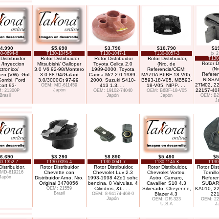
4.990
$5.690
$3.790
$10.790
$1
0-0694-6
T130-1045-5
T130-1047-1
T130-0057-3
(x 2
Distribuidor
Rotor Distribuidor
Rotor Distribuidor
Rotor Distribuidor,
T130
Rotor Di
 /Inyeccion
Mitsubishi/ Galloper
Toyota Celica 2.0
(Nro. de
(Nr
ctronico/
3.0 V6 92-98/Montero
1989-2000, Toyota
Referencia/OEM:
Refere
en (VW) .Gol,
3.0 88-94/Galant
Carina-Mr2 2.0 1989-
MAZDA B6BF-18-V05,
NISSA
Kombi, Ford
3.0/3000Gt 97-99
2000, Suzuki S410-
B593-18-V05, MB593-
27M02, 2
ort 93-
OEM: MD-611459
413 1.3
. . .
18-V05, NIPP
. . .
Japón
22157-40
: 21300P
OEM: 19102-74040
OEM: B6BF-18-V05
Brasil
Japón
Japón
OEM: B2
J
6.690
$3.290
$8.890
$5.490
$5
0-1352-7
T130-0096-4
T130-0041-7
T130-1146-K
T130
istribuidor,
Rotor Distribuidor,
Rotor Distribuidor,
Rotor Distribuidor,
Rotor Dist
MD-619216
Chevette con
Chevrolet Luv 2.3
Chevrolet Vortex,
Tornill
Japón
Distribuidor Arno, Nro.
1993-1998 4Zd1 sohc
Astro, Camaro,
Refere
Original 3470056
bencina, 8 Valvulas, 4
Cavallier, S10 4.3
SUBAR
OEM: 21559
Cilindros, &b
. . .
Silverado, Cheyenne,
KA010, 2
Brasil
OEM: 8-94174-468-0
Blazer 4.3
22
Japón
OEM: DR-323
OEM: 22
U.S.A
J