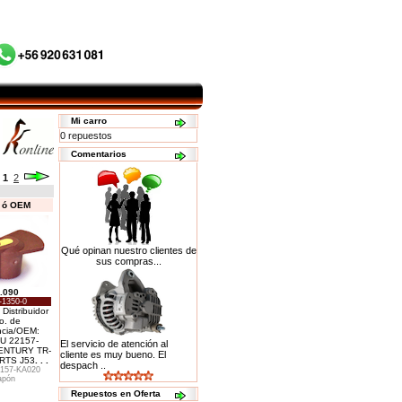
Mi carro
0 repuestos
Comentarios
:
1
2
s ó OEM
Qué opinan nuestro clientes de
sus compras...
.090
-1350-0
 Distribuidor
o. de
ncia/OEM:
U 22157-
El servicio de atención al
ENTURY TR-
cliente es muy bueno. El
ARTS J53
. . .
despach ..
157-KA020
apón
Repuestos en Oferta