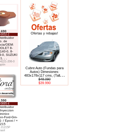
.690
Ofertas y rebajas!
-0052-2
istribuidor
o. de
ncia/OEM:
OLET 8-
140-0, 8-
9-0, SUZUKI
31
. . .
4221-206-0
apón
Cubre Auto (Fundas para
Autos) Dimesiones:
483x178x117 cms, (Tall
. . .
$48.090
$39.990
.590
-0695-4
istribuidor
Inyeccion
tronico
en-Ford-Gm-
- / Epoxi / =
215
 21215P
rasil