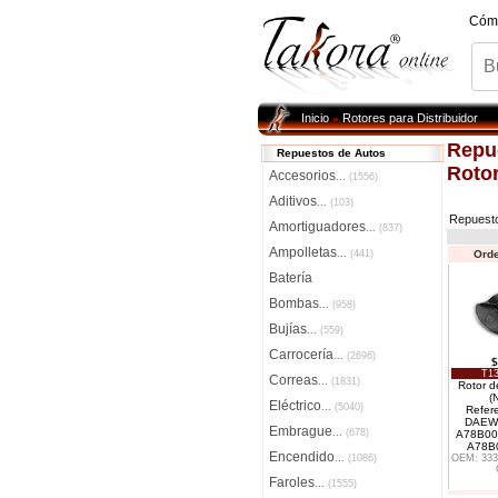
Cóm
Inicio
Rotores para Distribuidor
»
Repu
Repuestos de Autos
Rotor
Accesorios
...
(1556)
Aditivos
...
(103)
Repuest
Amortiguadores
...
(837)
Ampolletas
...
(441)
Orde
Batería
Bombas
...
(958)
Bujías
...
(559)
Carrocería
...
(2696)
$
T13
Correas
...
(1831)
Rotor de
(
Eléctrico
...
(5040)
Refer
DAEW
Embrague
...
(678)
A78B00-
A78B0
Encendido
...
(1086)
OEM: 333
Faroles
...
(1555)