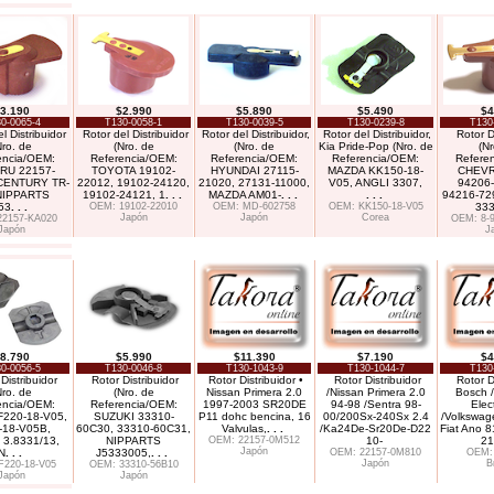
3.190
$2.990
$5.890
$5.490
$4
0-0065-4
T130-0058-1
T130-0039-5
T130-0239-8
T130
l Distribuidor
Rotor del Distribuidor
Rotor del Distribuidor,
Rotor del Distribuidor,
Rotor D
Nro. de
(Nro. de
(Nro. de
Kia Pride-Pop (Nro. de
(Nr
encia/OEM:
Referencia/OEM:
Referencia/OEM:
Referencia/OEM:
Refere
RU 22157-
TOYOTA 19102-
HYUNDAI 27115-
MAZDA KK150-18-
CHEVR
CENTURY TR-
22012, 19102-24120,
21020, 27131-11000,
V05, ANGLI 3307,
94206-
NIPPARTS
19102-24121, 1
. . .
MAZDA AM01-
. . .
. . .
94216-72
53
. . .
OEM: 19102-22010
OEM: MD-602758
OEM: KK150-18-V05
33
Japón
Japón
Corea
22157-KA020
OEM: 8-9
Japón
J
8.790
$5.990
$11.390
$7.190
$4
0-0056-5
T130-0046-8
T130-1043-9
T130-1044-7
T130
Distribuidor
Rotor Distribuidor
Rotor Distribuidor •
Rotor Distribuidor
Rotor D
Nro. de
(Nro. de
Nissan Primera 2.0
/Nissan Primera 2.0
Bosch /
encia/OEM:
Referencia/OEM:
1997-2003 SR20DE
94-98 /Sentra 98-
Elec
220-18-V05,
SUZUKI 33310-
P11 dohc bencina, 16
00/200Sx-240Sx 2.4
/Volkswag
-18-V05B,
60C30, 33310-60C31,
Valvulas,
. . .
/Ka24De-Sr20De-D22
Fiat Ano 81
3.8331/13,
NIPPARTS
OEM: 22157-0M512
10-
21
Japón
N
. . .
J5333005,
. . .
OEM: 22157-0M810
OEM:
Japón
B
F220-18-V05
OEM: 33310-56B10
Japón
Japón