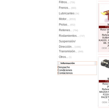
Filtros
...
(756)
Frenos
...
(890)
Lubricantes
(54)
Motor
...
(8553)
Piolas
$
...
(652)
T13
Rotor de
Retenes
...
(764)
(
Refer
Rodamientos
...
(737)
SUBA
KA020, 
Suspensión/
88, 
J
Dirección
...
(1699)
OEM: 
Transmisión
...
(849)
Otros...
(1)
Información
Despacho
Condiciones
Contáctenos
$
T13
Rotor 
(
Refer
MAZDA F
F220
FACET 
OEM: 