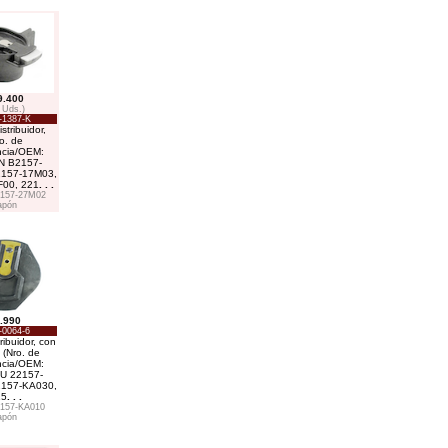
9.400
 Uds.)
-1387-K
stribuidor,
o. de
ncia/OEM:
N B2157-
2157-17M03,
F00, 221
. . .
157-27M02
apón
.990
-0064-6
ribuidor, con
o (Nro. de
ncia/OEM:
U 22157-
2157-KA030,
15
. . .
157-KA010
apón