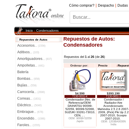
|
|
Cómo comprar?
Despacho
Dudas
Inicio
Condensadores
»
Repuestos de Autos:
Repuestos de Autos
Condensadores
Accesorios
...
(1556)
Aditivos
...
(103)
Repuestos del
1
al
26
(de
26
)
Amortiguadores
...
(837)
Ampolletas
Ordenar por:
Precio
↓
Repues
...
(441)
Batería
Bombas
...
(958)
Bujías
...
(559)
Carrocería
...
(2696)
$4.590
$393.190
T130-0031-K
T130-0651-2
Correas
...
(1831)
Condensador (Nro. de
Condensador /
Referencia/OEM:
Radiador Aire
Eléctrico
...
(5040)
DAIHATSU 90099-
Acondicionado
52059, 90099-52068,
Mahindra 2.5 2.6 2007-
Embrague
...
(678)
SUZUKI 33261-73010,
2009, (Pick) Pik Up 2.2
CEN
. . .
2007-2010, Scorpio
Encendido
OEM: 90099-52059
2007-2010.
...
(1086)
Japón
OEM: 1203BA0030N
Faroles
India
...
(1555)