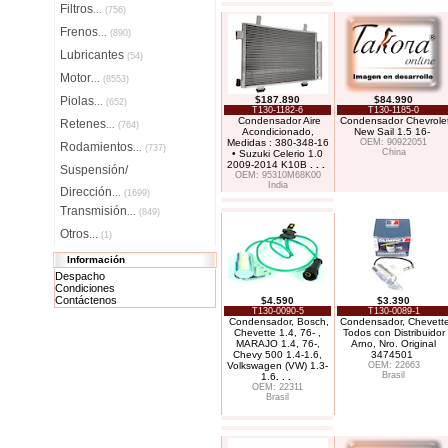
Filtros
...
(756)
Frenos
...
(890)
Lubricantes
(54)
Motor
...
(8553)
Piolas
$187.890
$84.990
...
(652)
T130-1182-6
T130-1185-0
Condensador Aire
Condensador Chevrole
Retenes
...
(764)
Acondicionado,
New Sail 1.5 16-
Medidas : 380-348-16
OEM: 90922051
Rodamientos
...
(737)
China
• Suzuki Celerio 1.0
2009-2014 K10B
. . .
Suspensión/
OEM: 95310M68K00
India
Dirección
...
(1699)
Transmisión
...
(849)
Otros...
(1)
Información
Despacho
Condiciones
Contáctenos
$4.590
$3.390
T130-0090-5
T130-0089-1
Condensador, Bosch,
Condensador, Chevett
Chevette 1.4, 76- ,
Todos con Distribuidor
MARAJO 1.4, 76-,
Arno, Nro. Original
Chevy 500 1.4-1.6,
3474501
Volkswagen (VW) 1.3-
OEM: 22663
Brasil
1.6
. . .
OEM: 22311
Brasil