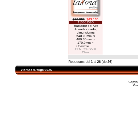
$80.990
$69.190
T130-1353-5
Radiador del Aire
Acondicionado,
dimensiones
640.00mm. x
400.00mm. x
170.0mm. •
Chevrole
. . .
OEM: 23579568
China
Repuestos del
1
al
26
(de
26
)
Viernes 07/Ago/2026
Copyr
Po