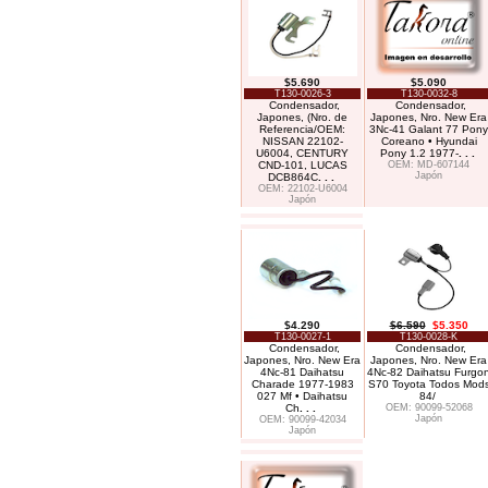
$5.690
$5.090
T130-0026-3
T130-0032-8
Condensador,
Condensador,
Japones, (Nro. de
Japones, Nro. New Era
Referencia/OEM:
3Nc-41 Galant 77 Pony
NISSAN 22102-
Coreano • Hyundai
U6004, CENTURY
Pony 1.2 1977-
. . .
CND-101, LUCAS
OEM: MD-607144
Japón
DCB864C
. . .
OEM: 22102-U6004
Japón
$4.290
$6.590
$5.350
T130-0027-1
T130-0028-K
Condensador,
Condensador,
Japones, Nro. New Era
Japones, Nro. New Era
4Nc-81 Daihatsu
4Nc-82 Daihatsu Furgo
Charade 1977-1983
S70 Toyota Todos Mod
027 Mf • Daihatsu
84/
Ch
. . .
OEM: 90099-52068
Japón
OEM: 90099-42034
Japón