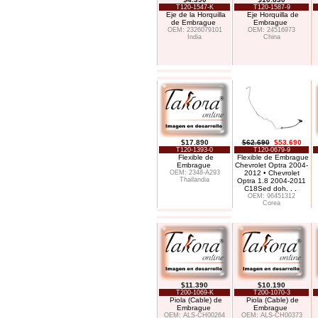
T120-1547-K
T120-1587-9
Eje de la Horquilla
Eje Horquilla de
de Embrague
Embrague
OEM: 2326079101
OEM: 24516973
India
China
$17.890
$62.690
$53.690
T120-1393-0
T120-0679-9
Flexible de
Flexible de Embrague
Embrague
Chevrolet Optra 2004-
OEM: 2348-A293
2012 • Chevrolet
Thailandia
Optra 1.8 2004-2011
C18Sed doh
. . .
OEM: 96451312
Corea
$11.390
$10.190
T200-1069-K
T200-1070-3
Piola (Cable) de
Piola (Cable) de
Embrague
Embrague
OEM: ALS-CH00264
OEM: ALS-CH00373