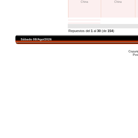
China
China
Repuestos del
1
al
30
(de
154
)
Sábado 08/Ago/2026
Copyr
Po