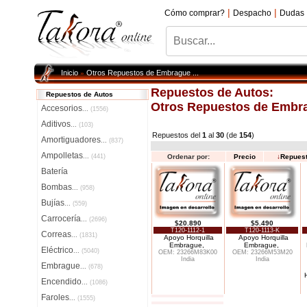
|
|
Cómo comprar?
Despacho
Dudas
Inicio
Otros Repuestos de Embrague ...
»
Repuestos de Autos:
Repuestos de Autos
Otros Repuestos de Embra
Accesorios
...
(1556)
Aditivos
...
(103)
Repuestos del
1
al
30
(de
154
)
Amortiguadores
...
(837)
Ampolletas
...
(441)
Ordenar por:
Precio
↓
Repues
Batería
Bombas
...
(958)
Bujías
...
(559)
Carrocería
...
(2696)
$20.890
$5.490
T120-1112-1
T120-1113-K
Correas
...
(1831)
Apoyo Horquilla
Apoyo Horquilla
Embrague,
Embrague,
Eléctrico
...
(5040)
OEM: 23266M83K00
OEM: 23266M53M20
India
India
Embrague
...
(678)
Encendido
...
(1086)
Faroles
...
(1555)