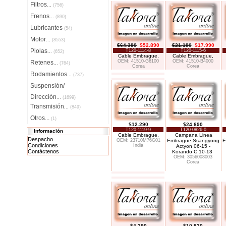
Filtros
...
(756)
Frenos
...
(890)
Lubricantes
(54)
Motor
...
(8553)
$64.390
$52.890
$21.190
$17.990
Piolas
T120-1114-8
T120-1115-6
...
(652)
Cable Embrague,
Cable Embrague,
OEM: 41510-G6100
OEM: 41510-B4000
Retenes
...
(764)
Corea
Corea
Rodamientos
...
(737)
Suspensión/
Dirección
...
(1699)
Transmisión
...
(849)
Otros...
(1)
$12.290
$24.690
T120-1119-9
T120-0826-0
Información
Cable Embrague,
Campana Linea
Despacho
OEM: 23710M76G01
Embrague Ssangyong
E
Condiciones
India
Actyon 06-15 -
Contáctenos
Korando C 10-13
OEM: 3056008003
Corea
$4.390
$10.830