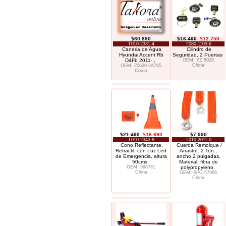
$60.890
$16.490
$12.750
T010-2331-4
T080-1103-6
Caneria de Agua
Cilindro de
Hyundai Accent Rb
Seguridad, 2 Puertas
D4Fb 2011- ,
OEM: YZ 8028
China
OEM: 25620-2A765
Corea
$21.490
$18.690
$7.990
T010-2343-8
T010-2011-0
Cono Reflectante,
Cuerda Remolque /
Retractil, con Luz Led
Arrastre. 2 Ton.,
de Emergencia, altura
ancho 2 pulgadas,
50cms.
Material: fibra de
OEM: 998781
polypropyleno.
China
OEM: SPC-57066
China