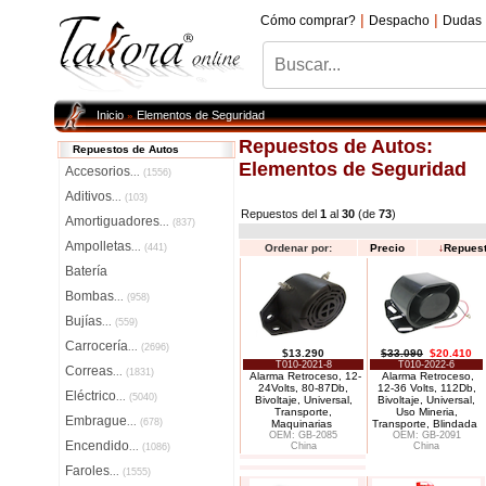
|
|
Cómo comprar?
Despacho
Dudas
Inicio
Elementos de Seguridad
»
Repuestos de Autos:
Repuestos de Autos
Elementos de Seguridad
Accesorios
...
(1556)
Aditivos
...
(103)
Repuestos del
1
al
30
(de
73
)
Amortiguadores
...
(837)
Ampolletas
...
(441)
Ordenar por:
Precio
↓
Repues
Batería
Bombas
...
(958)
Bujías
...
(559)
Carrocería
...
(2696)
$13.290
$33.090
$20.410
T010-2021-8
T010-2022-6
Correas
...
(1831)
Alarma Retroceso, 12-
Alarma Retroceso,
24Volts, 80-87Db,
12-36 Volts, 112Db,
Eléctrico
...
(5040)
Bivoltaje, Universal,
Bivoltaje, Universal,
Transporte,
Uso Mineria,
Embrague
...
(678)
Maquinarias
Transporte, Blindada
OEM: GB-2085
OEM: GB-2091
Encendido
China
China
...
(1086)
Faroles
...
(1555)