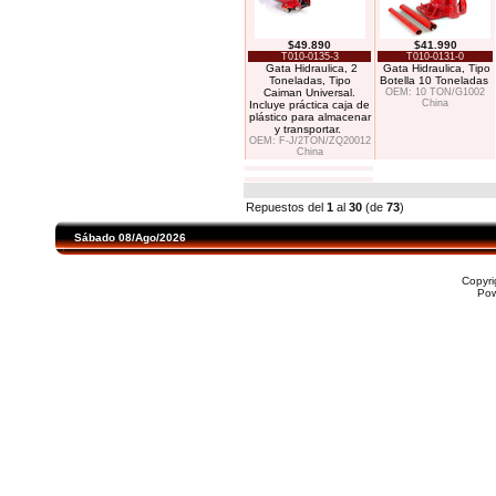
$49.890
$41.990
T010-0135-3
T010-0131-0
Gata Hidraulica, 2
Gata Hidraulica, Tipo
Toneladas, Tipo
Botella 10 Toneladas
Caiman Universal.
OEM: 10 TON/G1002
China
Incluye práctica caja de
plástico para almacenar
y transportar.
OEM: F-J/2TON/ZQ20012
China
Repuestos del
1
al
30
(de
73
)
Sábado 08/Ago/2026
Copyr
Po