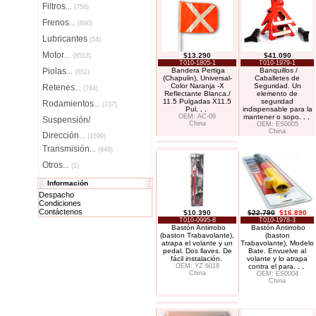
Filtros
...
(756)
Frenos
...
(890)
Lubricantes
(54)
Motor
$13.290
$41.090
...
(8553)
T010-1805-1
T010-1979-1
Piolas
Bandera Pertiga
Banquillos /
...
(652)
(Chapulin), Universal-
Caballetes de
Color Naranja -X
Seguridad. Un
Retenes
...
(764)
Reflectante Blanca./
elemento de
11.5 Pulgadas X11.5
seguridad
Rodamientos
...
(737)
Pul
. . .
indispensable para la
OEM: AC-09
mantener o sopo
. . .
Suspensión/
China
OEM: ES0005
China
Dirección
...
(1699)
Transmisión
...
(849)
Otros...
(1)
Información
Despacho
Condiciones
Contáctenos
$10.390
$22.790
$16.890
T010-0995-8
T010-1978-3
Bastón Antirrobo
Bastón Antirrobo
(baston Trabavolante),
(baston
atrapa el volante y un
Trabavolante), Modelo
pedal. Dos llaves. De
Bate. Envuelve al
fácil instalación.
volante y lo atrapa
OEM: YZ 6018
contra el para
. . .
China
OEM: ES0004
China