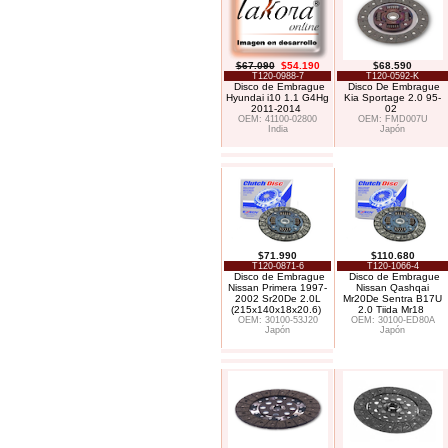
$67.090
$54.190
$68.590
T120-0988-7
T120-0592-K
Disco de Embrague
Disco De Embrague
Hyundai i10 1.1 G4Hg
Kia Sportage 2.0 95-
2011-2014
02
OEM: 41100-02800
OEM: FMD007U
India
Japón
$71.990
$110.680
T120-0871-6
T120-1066-4
Disco de Embrague
Disco de Embrague
Nissan Primera 1997-
Nissan Qashqai
2002 Sr20De 2.0L
Mr20De Sentra B17U
(215x140x18x20.6)
2.0 Tiida Mr18
OEM: 30100-53J20
OEM: 30100-ED80A
Japón
Japón