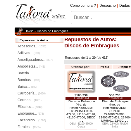
|
|
Cómo comprar?
Despacho
Dudas
Inicio
Discos de Embragues
»
Repuestos de Autos:
Repuestos de Autos
Discos de Embragues
Accesorios
...
(1556)
Aditivos
...
(103)
Repuestos del
1
al
30
(de
412
)
Amortiguadores
...
(837)
Ampolletas
...
(441)
Ordenar por:
Precio
↓
Repues
Batería
Bombas
...
(958)
Bujías
...
(559)
Carrocería
...
(2696)
$105.290
$50.790
T120-1259-4
T120-0990-9
Correas
...
(1831)
Disco de Embrague
Disco de Embrague
(Nro. de
(Nro. de
Eléctrico
...
(5040)
Referencia/OEM:
Referencia/OEM:
HYUNDAI 41100-
SUZUKI
Embrague
...
(678)
47200, 41100-47010,
22400M76M00,
41100-47000, SECO
22400M76M01, 22400-
Encendido
...
(1086)
. . .
M76M01, 22400
. . .
OEM: 41100-47000
OEM: 22400M76M00
Faroles
Corea
India
...
(1555)