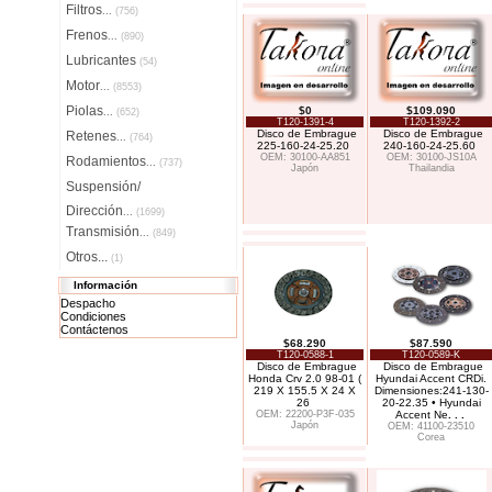
Filtros
...
(756)
Frenos
...
(890)
Lubricantes
(54)
Motor
...
(8553)
Piolas
$0
$109.090
...
(652)
T120-1391-4
T120-1392-2
Disco de Embrague
Disco de Embrague
Retenes
...
(764)
225-160-24-25.20
240-160-24-25.60
OEM: 30100-AA851
OEM: 30100-JS10A
Rodamientos
...
(737)
Japón
Thailandia
Suspensión/
Dirección
...
(1699)
Transmisión
...
(849)
Otros...
(1)
Información
Despacho
Condiciones
Contáctenos
$68.290
$87.590
T120-0588-1
T120-0589-K
Disco de Embrague
Disco de Embrague
Honda Crv 2.0 98-01 (
Hyundai Accent CRDi.
219 X 155.5 X 24 X
Dimensiones:241-130-
26
20-22.35 • Hyundai
OEM: 22200-P3F-035
Accent Ne
. . .
Japón
OEM: 41100-23510
Corea