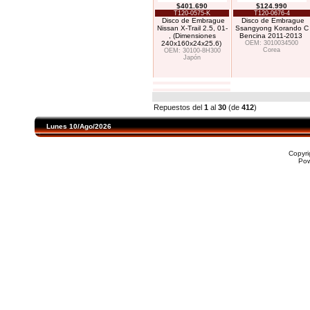
$401.690
$124.990
T120-0575-K
T120-0676-4
Disco de Embrague
Disco de Embrague
Nissan X-Trail 2.5, 01-
Ssangyong Korando C
, (Dimensiones
Bencina 2011-2013
240x160x24x25.6)
OEM: 3010034500
Corea
OEM: 30100-8H300
Japón
Repuestos del
1
al
30
(de
412
)
Lunes 10/Ago/2026
Copyr
Po