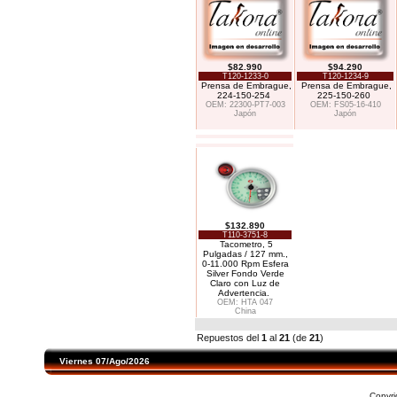
$82.990
$94.290
T120-1233-0
T120-1234-9
Prensa de Embrague,
Prensa de Embrague,
224-150-254
225-150-260
OEM: 22300-PT7-003
OEM: FS05-16-410
Japón
Japón
$132.890
T110-3751-8
Tacometro, 5
Pulgadas / 127 mm.,
0-11.000 Rpm Esfera
Silver Fondo Verde
Claro con Luz de
Advertencia.
OEM: HTA 047
China
Repuestos del
1
al
21
(de
21
)
Viernes 07/Ago/2026
Copyr