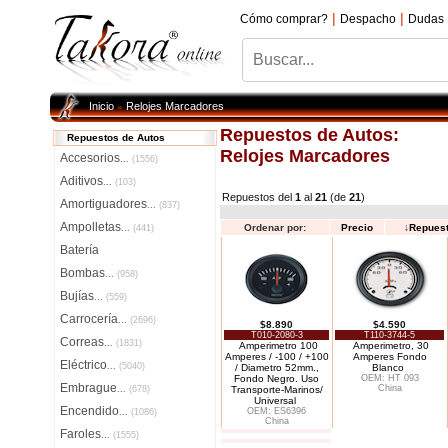
|
|
Cómo comprar?
Despacho
Dudas
Inicio
Relojes Marcadores
»
Repuestos de Autos:
Repuestos de Autos
Relojes Marcadores
Accesorios
...
(1556)
Aditivos
...
(103)
Repuestos del
1
al
21
(de
21
)
Amortiguadores
...
(837)
Ampolletas
Ordenar por:
Precio
↓
Repues
...
(441)
Batería
Bombas
...
(958)
Bujías
...
(559)
Carrocería
...
(2696)
$8.890
$4.590
T010-2080-3
T110-3744-5
Correas
...
(1831)
Amperimetro 100
Amperimetro, 30
Amperes / -100 / +100
Amperes Fondo
Eléctrico
...
(5040)
/ Diametro 52mm.,
Blanco
Fondo Negro. Uso
OEM: HT 093
Embrague
China
...
(678)
Transporte-Marinos/
Universal
Encendido
OEM: ES6396
...
(1086)
China
Faroles
...
(1555)