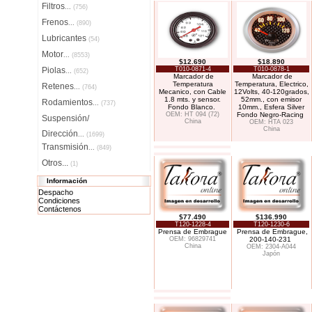
Filtros
...
(756)
Frenos
...
(890)
Lubricantes
(54)
Motor
...
(8553)
$12.690
$18.890
Piolas
T010-0871-4
T010-0878-1
...
(652)
Marcador de
Marcador de
Temperatura
Temperatura, Electrico,
Retenes
...
(764)
Mecanico, con Cable
12Volts, 40-120grados,
1.8 mts. y sensor.
52mm., con emisor
Rodamientos
...
(737)
Fondo Blanco.
10mm., Esfera Silver
OEM: HT 094 (72)
Fondo Negro-Racing
Suspensión/
China
OEM: HTA 023
China
Dirección
...
(1699)
Transmisión
...
(849)
Otros...
(1)
Información
Despacho
Condiciones
Contáctenos
$77.490
$136.990
T120-1228-4
T120-1230-6
Prensa de Embrague
Prensa de Embrague,
OEM: 96829741
200-140-231
China
OEM: 2304-A044
Japón