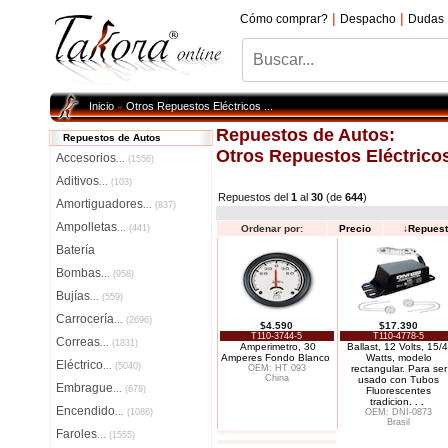
|
|
Cómo comprar?
Despacho
Dudas
Inicio
Otros Repuestos Eléctricos ...
»
Repuestos de Autos:
Repuestos de Autos
Otros Repuestos Eléctricos 
Accesorios
...
(1556)
Aditivos
...
(103)
Repuestos del
1
al
30
(de
644
)
Amortiguadores
...
(837)
Ampolletas
...
(441)
Ordenar por:
Precio
↓
Repues
Batería
Bombas
...
(958)
Bujías
...
(559)
Carrocería
...
(2696)
$4.590
$17.390
T110-3744-5
T110-4778-5
Correas
...
(1831)
Amperimetro, 30
Ballast, 12 Volts, 15/
Amperes Fondo Blanco
Watts, modelo
Eléctrico
...
(5040)
OEM: HT 093
rectangular. Para ser
China
usado con Tubos
Embrague
...
(678)
Fluorescentes
tradicion
. . .
Encendido
...
(1086)
OEM: DNI-0873
Brasil
Faroles
...
(1555)