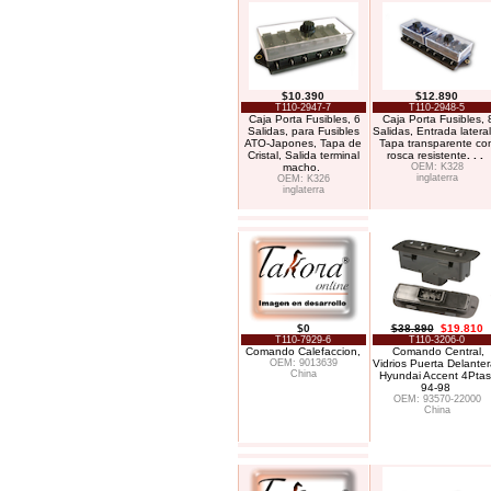
$10.390
$12.890
T110-2947-7
T110-2948-5
Caja Porta Fusibles, 6
Caja Porta Fusibles, 
Salidas, para Fusibles
Salidas, Entrada lateral
ATO-Japones, Tapa de
Tapa transparente co
Cristal, Salida terminal
rosca resistente
. . .
macho.
OEM: K328
inglaterra
OEM: K326
inglaterra
$0
$38.890
$19.810
T110-7929-6
T110-3206-0
Comando Calefaccion,
Comando Central,
OEM: 9013639
Vidrios Puerta Delante
China
Hyundai Accent 4Ptas
94-98
OEM: 93570-22000
China