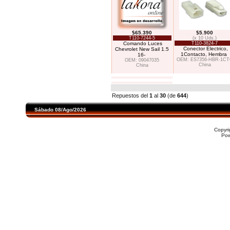
$65.390
$5.900
T110-7244-5
(x 10 Uds.)
Comando Luces
T110-3824-7
Conector Electrico,
Chevrolet New Sail 1.5
1Contacto, Hembra
16-
OEM: ES7356-HBR-1CT
OEM: 09047035
China
China
Repuestos del
1
al
30
(de
644
)
Sábado 08/Ago/2026
Copyr
Po