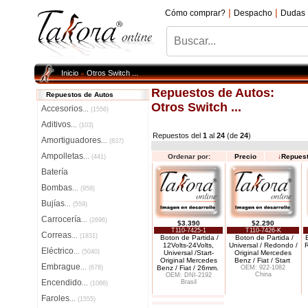
|
|
Cómo comprar?
Despacho
Dudas
Inicio
Otros Switch ...
»
Repuestos de Autos:
Repuestos de Autos
Otros Switch ...
Accesorios
...
(1556)
Aditivos
...
(103)
Repuestos del
1
al
24
(de
24
)
Amortiguadores
...
(837)
Ampolletas
Ordenar por:
Precio
↓
Repues
...
(441)
Batería
Bombas
...
(958)
Bujías
...
(559)
Carrocería
...
(2696)
$3.390
$2.290
T110-7425-1
T110-7426-K
Correas
...
(1831)
Boton de Partida /
Boton de Partida /
12Volts-24Volts,
Universal / Redondo /
Eléctrico
...
(5040)
Universal /Start-
Original Mercedes
Original Mercedes
Benz / Fiat / Start
Embrague
...
(678)
Benz / Fiat / 26mm.
OEM: 922-1082
China
OEM: DNI-2192
Encendido
Brasil
...
(1086)
Faroles
...
(1555)