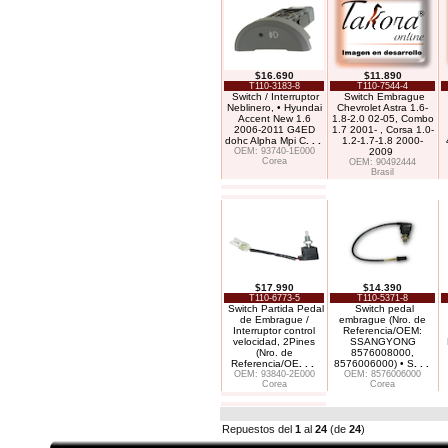
$16.690
$11.890
T110-3183-8
T110-7544-4
Switch / Interruptor
Switch Embrague
Neblinero, • Hyundai
Chevrolet Astra 1.6-
Accent New 1.6
1.8-2.0 02-05, Combo
2006-2011 G4ED
1.7 2001- , Corsa 1.0-
dohc Alpha Mpi C
. . .
1.2-1.7-1.8 2000-
OEM: 93740-1E000
2009
Corea
OEM: 90492444
Brasil
$17.990
$14.390
T110-6773-5
T110-5371-8
Switch Partida Pedal
Switch pedal
de Embrague /
embrague (Nro. de
Interruptor control
Referencia/OEM:
velocidad, 2Pines
SSANGYONG
(Nro. de
8576008000,
Referencia/OE
. . .
8576006000) • S
. . .
OEM: 93840-2E000
OEM: 8576006000
Corea
Corea
Repuestos del
1
al
24
(de
24
)