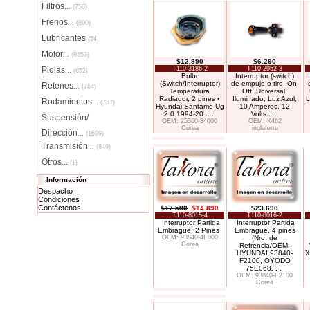
Filtros
...
(756)
Frenos
...
(890)
Lubricantes
(54)
Motor
...
(8553)
$12.890
$6.290
Piolas
T110-3186-2
T110-2952-3
...
(652)
Bulbo
Interruptor (switch),
(Switch/Interruptor)
de empuje o tiro, On-
Retenes
...
(764)
Temperatura
Off, Universal,
Radiador, 2 pines •
Iluminado, Luz Azul,
L
Rodamientos
...
(737)
Hyundai Santamo Ug
10 Amperes, 12
2.0 1994-20
. . .
Volts
. . .
Suspensión/
OEM: 25360-34000
OEM: K462
Corea
inglaterra
Dirección
...
(1699)
Transmisión
...
(849)
Otros...
(1)
Información
Despacho
Condiciones
Contáctenos
$17.590
$14.890
$23.690
T110-8015-4
T110-8016-2
Interruptor Partida
Interruptor Partida
Embrague, 2 Pines
Embrague, 4 pines
OEM: 93840-4E000
(Nro. de
Corea
Refrencia/OEM:
HYUNDAI 93840-
X
F2100, OYODO
75E068
. . .
OEM: 93840-F2100
Corea