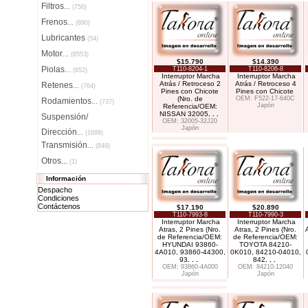
Filtros
...
(756)
Frenos
...
(890)
Lubricantes
(54)
Motor
...
(8553)
$15.790
$14.390
Piolas
T110-8204-1
T110-8206-8
...
(652)
Interruptor Marcha
Interruptor Marcha
Atrás / Retroceso 2
Atrás / Retroceso 4
Retenes
...
(764)
Pines con Chicote
Pines con Chicote
(Nro. de
OEM: F522-17-640C
Rodamientos
...
(737)
Japón
Referencia/OEM:
NISSAN 32005
. . .
Suspensión/
OEM: 32005-32J20
Japón
Dirección
...
(1699)
Transmisión
...
(849)
Otros...
(1)
Información
Despacho
Condiciones
Contáctenos
$17.190
$20.890
T110-7993-8
T110-7990-3
Interruptor Marcha
Interruptor Marcha
Atras, 2 Pines (Nro.
Atras, 2 Pines (Nro.
de Referencia/OEM:
de Referencia/OEM:
HYUNDAI 93860-
TOYOTA 84210-
4A010, 93860-44300,
0K010, 84210-04010,
93
. . .
842
. . .
OEM: 93860-4A000
OEM: 84210-12040
Japón
Japón