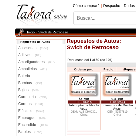
|
|
Cómo comprar?
Despacho
Dudas
Inicio
Swich de Retroceso
»
Repuestos de Autos:
Repuestos de Autos
Swich de Retroceso
Accesorios
...
(1556)
Aditivos
...
(103)
Repuestos del
1
al
30
(de
104
)
Amortiguadores
...
(837)
Ampolletas
...
(441)
Ordenar por:
Precio
↓
Repues
Batería
Bombas
...
(958)
Bujías
...
(559)
Carrocería
...
(2696)
$5.790
$11.190
T110-8135-5
T110-8063-4
Correas
...
(1831)
Interruptor de Marcha
Interruptor de Marcha
Atras
Atras
Eléctrico
...
(5040)
OEM: ALS-CH00301
OEM: 55577819
China
China
Embrague
...
(678)
Encendido
...
(1086)
Faroles
...
(1555)