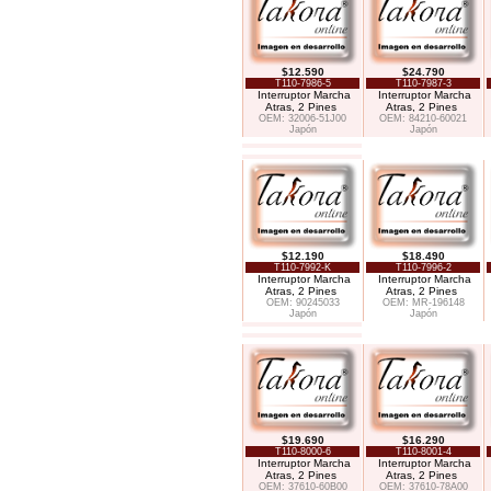
$12.590
$24.790
T110-7986-5
T110-7987-3
Interruptor Marcha
Interruptor Marcha
Atras, 2 Pines
Atras, 2 Pines
OEM: 32006-51J00
OEM: 84210-60021
Japón
Japón
$12.190
$18.490
T110-7992-K
T110-7996-2
Interruptor Marcha
Interruptor Marcha
Atras, 2 Pines
Atras, 2 Pines
OEM: 90245033
OEM: MR-196148
Japón
Japón
$19.690
$16.290
T110-8000-6
T110-8001-4
Interruptor Marcha
Interruptor Marcha
Atras, 2 Pines
Atras, 2 Pines
OEM: 37610-60B00
OEM: 37610-78A00