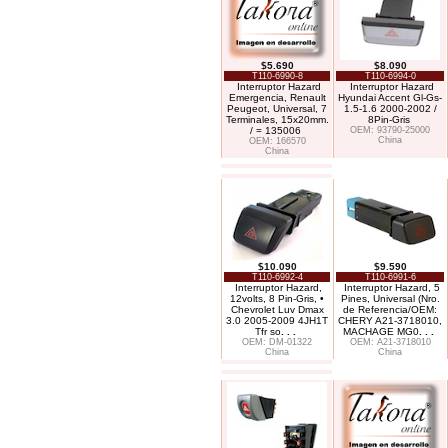
$5.690
$8.090
T110-6990-8
T110-6994-0
Interruptor Hazard
Interruptor Hazard
Emergencia, Renault
Hyundai Accent Gl-Gs-
Peugeot, Universal, 7
1.5-1.6 2000-2002 /
Terminales, 15x20mm.
8Pin-Gris
/ = 135006
OEM: 93790-25000
China
OEM: 166570
China
$10.090
$9.590
T110-6992-4
T110-6991-6
Interruptor Hazard,
Interruptor Hazard, 5
12volts, 8 Pin-Gris, •
Pines, Universal (Nro.
Chevrolet Luv Dmax
de Referencia/OEM:
3.0 2005-2009 4JH1T
CHERY A21-3718010,
Tfr so
. . .
MACHAGE MG0
. . .
OEM: DM-01322
OEM: A21-3718010
China
China