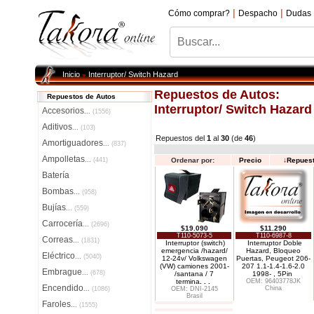
|
|
Cómo comprar?
Despacho
Dudas
Inicio
Interruptor/ Switch Hazard
»
Repuestos de Autos:
Repuestos de Autos
Interruptor/ Switch Hazard
Accesorios
...
(1556)
Aditivos
...
(103)
Repuestos del
1
al
30
(de
46
)
Amortiguadores
...
(837)
Ampolletas
...
(441)
Ordenar por:
Precio
↓
Repues
Batería
Bombas
...
(958)
Bujías
...
(559)
Carrocería
...
(2696)
$19.090
$11.290
T110-5073-5
T110-6987-8
Correas
...
(1831)
Interruptor (switch)
Interruptor Doble
emergencia /hazard/
Hazard, Bloqueo
Eléctrico
...
(5040)
12-24v/ Volkswagen
Puertas, Peugeot 206-
(VW) camiones 2001-
207 1.1-1.4-1.6-2.0
Embrague
...
(678)
/santana / 7
1998- , 5Pin
termina
. . .
OEM: 96403778JK
Encendido
China
...
(1086)
OEM: DNI-2145
Brasil
Faroles
...
(1555)