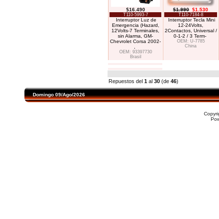
$16.490
$1.990
$1.530
T110-5993-7
T110-7184-8
Interruptor Luz de
Interruptor Tecla Mini
Emergencia (Hazard,
12-24Volts,
12Volts-7 Terminales,
2Contactos, Universal /
sin Alarma, GM-
0-1-2 / 3 Term-
Chevrolet Corsa 2002-
OEM: U-7785
China
,
OEM: 93397730
Brasil
Repuestos del
1
al
30
(de
46
)
Domingo 09/Ago/2026
Copyr
Po