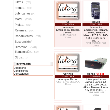
Filtros
...
(756)
Frenos
...
(890)
Lubricantes
(54)
Motor
...
(8553)
$0
$8.590
Piolas
T110-7958-K
T110-7181-3
...
(652)
Interruptor
Interruptor
Emergencia, Hazard,
Emergencia, Hazard,
Retenes
...
(764)
12Volts,
12volts, 8Pines •
OEM: 26267109
Nissan 720 2.3 1985-
Rodamientos
...
(737)
China
1986 SD23 sohc
die
. . .
Suspensión/
OEM: 25290-01G00
China
Dirección
...
(1699)
Transmisión
...
(849)
Otros...
(1)
Información
Despacho
Condiciones
Contáctenos
$17.290
$9.790
$8.090
T110-8138-K
T110-6993-2
Interruptor Hazard
Interruptor Hazard
OEM: 93790-2E000CA
Daewoo Lanos 1.4-
Corea
1.5-1.6 1997-2002 /
8Pin • Daewoo Lanos
1.5 1998-2003
. . .
OEM: 96231858
China